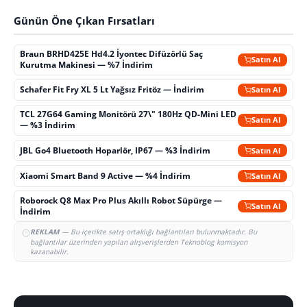
Günün Öne Çıkan Fırsatları
Braun BRHD425E Hd4.2 İyontec Difüzörlü Saç
Satın Al
Kurutma Makinesi — %7 İndirim
Schafer Fit Fry XL 5 Lt Yağsız Fritöz — İndirim
Satın Al
TCL 27G64 Gaming Monitörü 27\" 180Hz QD-Mini LED
Satın Al
— %3 İndirim
JBL Go4 Bluetooth Hoparlör, IP67 — %3 İndirim
Satın Al
Xiaomi Smart Band 9 Active — %4 İndirim
Satın Al
Roborock Q8 Max Pro Plus Akıllı Robot Süpürge —
Satın Al
İndirim
REKLAM
— Bu içerikte satış ortaklığı bağlantıları bulunmaktadır. Bu
bağlantılar üzerinden yapılan alışverişlerden Teknoblog komisyon
kazanabilir.