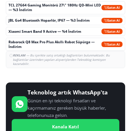
TCL 27G64 Gaming Monitörü 27\" 180Hz QD-Mini LED
Satın Al
— %3 İndirim
JBL Go4 Bluetooth Hoparlör, IP67 — %3 İndirim
Satın Al
Xiaomi Smart Band 9 Active — %4 İndirim
Satın Al
Roborock Q8 Max Pro Plus Akıllı Robot Süpürge —
Satın Al
İndirim
REKLAM
— Bu içerikte satış ortaklığı bağlantıları bulunmaktadır. Bu
bağlantılar üzerinden yapılan alışverişlerden Teknoblog komisyon
kazanabilir.
Teknoblog artık WhatsApp'ta
Günün en iyi teknoloji fırsatları ve
kaçırmamanız gereken büyük haberler,
telefonunuza gelsin.
Kanala Katıl