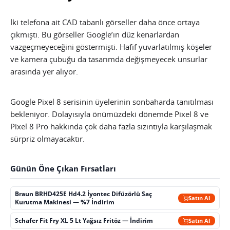
İki telefona ait CAD tabanlı görseller daha önce ortaya
çıkmıştı. Bu görseller Google’ın düz kenarlardan
vazgeçmeyeceğini göstermişti. Hafif yuvarlatılmış köşeler
ve kamera çubuğu da tasarımda değişmeyecek unsurlar
arasında yer alıyor.
Google Pixel 8 serisinin üyelerinin sonbaharda tanıtılması
bekleniyor. Dolayısıyla önümüzdeki dönemde Pixel 8 ve
Pixel 8 Pro hakkında çok daha fazla sızıntıyla karşılaşmak
sürpriz olmayacaktır.
Günün Öne Çıkan Fırsatları
Braun BRHD425E Hd4.2 İyontec Difüzörlü Saç
Satın Al
Kurutma Makinesi — %7 İndirim
Schafer Fit Fry XL 5 Lt Yağsız Fritöz — İndirim
Satın Al