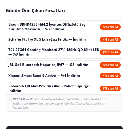
Günün Öne Çıkan Fırsatları
Braun BRHD425E Hd4.2 İyontec Difüzörlü Saç
Satın Al
Kurutma Makinesi — %7 İndirim
Schafer Fit Fry XL 5 Lt Yağsız Fritöz — İndirim
Satın Al
TCL 27G64 Gaming Monitörü 27\" 180Hz QD-Mini LED
Satın Al
— %3 İndirim
JBL Go4 Bluetooth Hoparlör, IP67 — %3 İndirim
Satın Al
Xiaomi Smart Band 9 Active — %4 İndirim
Satın Al
Roborock Q8 Max Pro Plus Akıllı Robot Süpürge —
Satın Al
İndirim
REKLAM
— Bu içerikte satış ortaklığı bağlantıları bulunmaktadır. Bu
bağlantılar üzerinden yapılan alışverişlerden Teknoblog komisyon
kazanabilir.