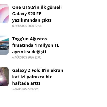
One UI 9.5’in ilk görseli
Galaxy S26 FE
yazılımından çıktı
6 AĞUSTOS 2026 22:46
Togg’un Ağustos
fırsatında 1 milyon TL
ayrıntısı değişti
4 AĞUSTOS 2026 22:05
Galaxy Z Fold 8’in ekran
kat izi yalnızca bir
haftada arttı
3 AĞUSTOS 2026 9:51