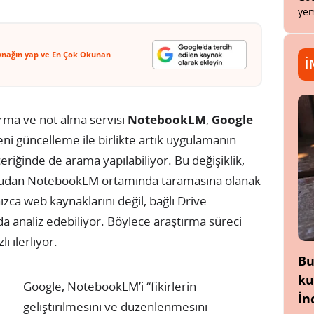
yem
ynağın yap ve En Çok Okunan
İ
ırma ve not alma servisi
NotebookLM
,
Google
eni güncelleme ile birlikte artık uygulamanın
riğinde de arama yapılabiliyor. Bu değişiklik,
 doğrudan NotebookLM ortamında taramasına olanak
zca web kaynaklarını değil, bağlı Drive
a analiz edebiliyor. Böylece araştırma süreci
 ilerliyor.
Bu
ku
Google, NotebookLM’i “fikirlerin
İn
geliştirilmesini ve düzenlenmesini