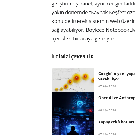
geliştirilmiş panel, aynı içeriğin fa
yakın dönemde “Kaynak Keşfet” özelliğ
konu belirterek sistemin web üzerind
sağlayabiliyor. Böylece NotebookLM
içerikleri bir araya getiriyor.
İLGİNİZİ ÇEKEBİLİR
Google’ın yeni yap
verebiliyor
07 Ağu 2026
OpenAI ve Anthropi
06 Ağu 2026
Yapay zekâ botları 
07 Ağu 2026