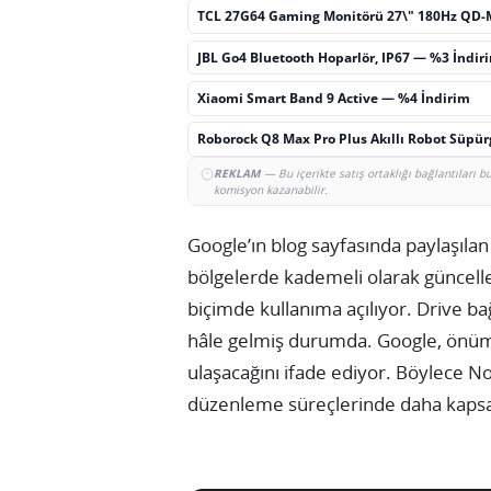
TCL 27G64 Gaming Monitörü 27\" 180Hz QD-
JBL Go4 Bluetooth Hoparlör, IP67 — %3 İndir
Xiaomi Smart Band 9 Active — %4 İndirim
Roborock Q8 Max Pro Plus Akıllı Robot Süpü
REKLAM
— Bu içerikte satış ortaklığı bağlantıları 
komisyon kazanabilir.
Google’ın blog sayfasında paylaşılan
bölgelerde kademeli olarak güncelle
biçimde kullanıma açılıyor. Drive bağ
hâle gelmiş durumda. Google, önümüz
ulaşacağını ifade ediyor. Böylece
düzenleme süreçlerinde daha kaps