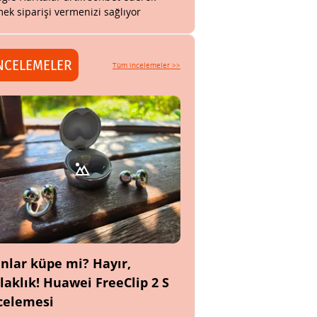
ek siparişi vermenizi sağlıyor
NCELEMELER
Tüm incelemeler >>
nlar küpe mi? Hayır,
laklık! Huawei FreeClip 2 S
celemesi