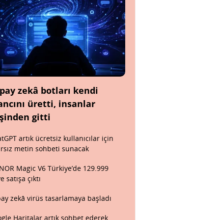
pay zekâ botları kendi
ancını üretti, insanlar
şinden gitti
tGPT artık ücretsiz kullanıcılar için
ırsız metin sohbeti sunacak
OR Magic V6 Türkiye’de 129.999
ye satışa çıktı
ay zekâ virüs tasarlamaya başladı
gle Haritalar artık sohbet ederek