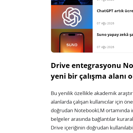
ChatGPT artık ücret
07 Ağu 2026
Suno yapay zekâ şar
07 Ağu 2026
Drive entegrasyonu Not
yeni bir çalışma alanı 
Bu yenilik özellikle akademik araştı
alanlarda çalışan kullanıcılar için ö
doğrudan NotebookLM ortamında incel
belgeler arasında bağlantılar kurara
Drive içeriğinin doğrudan kullanılabil