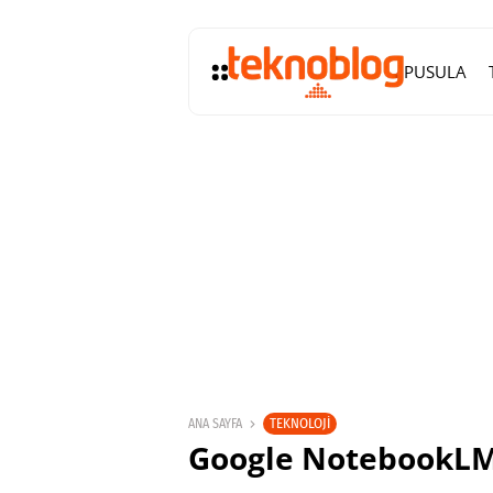
PUSULA
TEKNOLOJI
ANA SAYFA
Google NotebookLM,