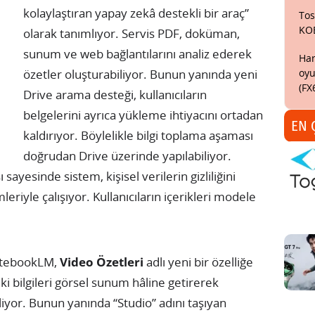
kolaylaştıran yapay zekâ destekli bir araç”
Tos
KO
olarak tanımlıyor. Servis PDF, doküman,
sunum ve web bağlantılarını analiz ederek
Har
oyu
özetler oluşturabiliyor. Bunun yanında yeni
(FX
Drive arama desteği, kullanıcıların
belgelerini ayrıca yükleme ihtiyacını ortadan
EN 
kaldırıyor. Böylelikle bilgi toplama aşaması
doğrudan Drive üzerinde yapılabiliyor.
ayesinde sistem, kişisel verilerin gizliliğini
riyle çalışıyor. Kullanıcıların içerikleri modele
otebookLM,
Video Özetleri
adlı yeni bir özelliğe
ki bilgileri görsel sunum hâline getirerek
liyor. Bunun yanında “Studio” adını taşıyan