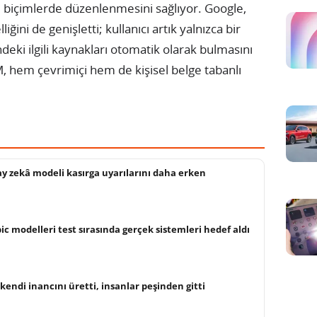
rklı biçimlerde düzenlenmesini sağlıyor. Google,
ini de genişletti; kullanıcı artık yalnızca bir
eki ilgili kaynakları otomatik olarak bulmasını
, hem çevrimiçi hem de kişisel belge tabanlı
ay zekâ modeli kasırga uyarılarını daha erken
c modelleri test sırasında gerçek sistemleri hedef aldı
kendi inancını üretti, insanlar peşinden gitti