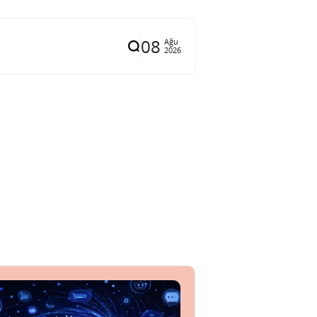
08
Ağu
2026