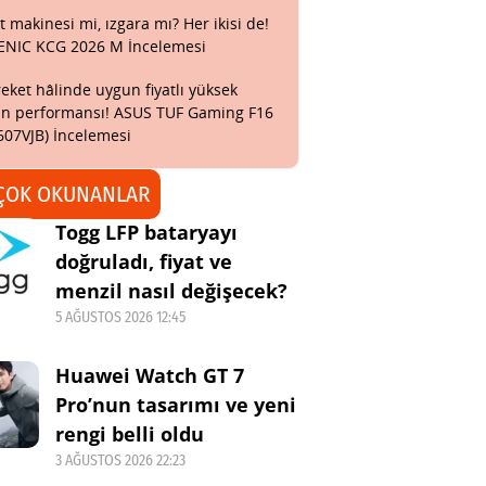
t makinesi mi, ızgara mı? Her ikisi de!
ENIC KCG 2026 M İncelemesi
eket hâlinde uygun fiyatlı yüksek
n performansı! ASUS TUF Gaming F16
607VJB) İncelemesi
ÇOK OKUNANLAR
Togg LFP bataryayı
doğruladı, fiyat ve
menzil nasıl değişecek?
5 AĞUSTOS 2026 12:45
Huawei Watch GT 7
Pro’nun tasarımı ve yeni
rengi belli oldu
3 AĞUSTOS 2026 22:23