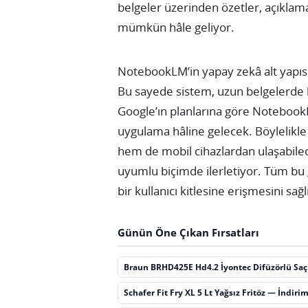
belgeler üzerinden özetler, açıklam
mümkün hâle geliyor.
NotebookLM’in yapay zekâ alt yapısı
Bu sayede sistem, uzun belgelerde b
Google’ın planlarına göre Notebook
uygulama hâline gelecek. Böylelikl
hem de mobil cihazlardan ulaşabile
uyumlu biçimde ilerletiyor. Tüm bu
bir kullanıcı kitlesine erişmesini sağl
Günün Öne Çıkan Fırsatları
Braun BRHD425E Hd4.2 İyontec Difüzörlü Sa
Schafer Fit Fry XL 5 Lt Yağsız Fritöz — İndiri