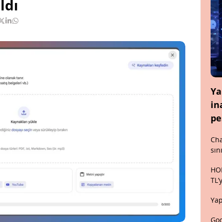
ldı
Ya
in
pe
Cha
sın
HON
TL’
Yap
Goo