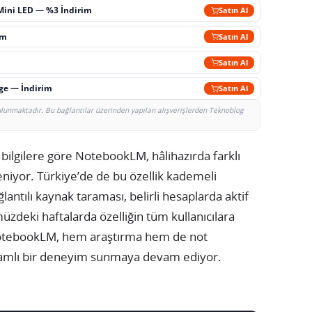
Mini LED — %3 İndirim
Satın Al
im
Satın Al
Satın Al
rge — İndirim
Satın Al
bulunmaktadır. Bu bağlantılar üzerinden yapılan alışverişlerden Teknoblog
 bilgilere göre NotebookLM, hâlihazırda farklı
niyor. Türkiye’de de bu özellik kademeli
lantılı kaynak taraması, belirli hesaplarda aktif
deki haftalarda özelliğin tüm kullanıcılara
 NotebookLM, hem araştırma hem de not
amlı bir deneyim sunmaya devam ediyor.