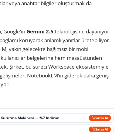
alar veya anahtar bilgiler oluşturmak da
, Google’ın
Gemini 2.5
teknolojisine dayanıyor.
ağlamı koruyarak anlamlı yanıtlar üretebiliyor.
LM, yakın gelecekte bağımsız bir mobil
e kullanıcılar belgelerine hem masaüstünden
cek. Şirket, bu süreci Workspace ekosistemiyle
 gelişmeler, NotebookLM’in giderek daha geniş
ıyor.
ç Kurutma Makinesi — %7 İndirim
Satın Al
m
Satın Al