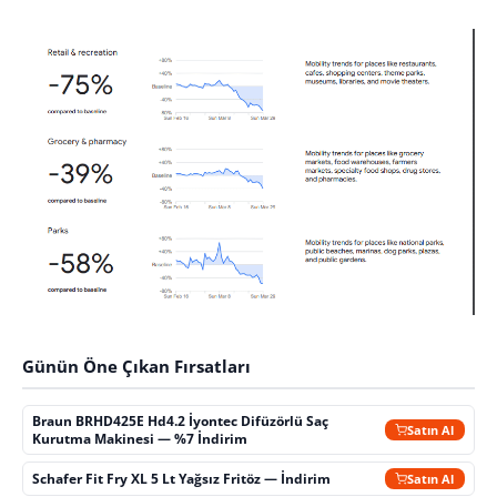
Günün Öne Çıkan Fırsatları
Braun BRHD425E Hd4.2 İyontec Difüzörlü Saç
Satın Al
Kurutma Makinesi — %7 İndirim
Schafer Fit Fry XL 5 Lt Yağsız Fritöz — İndirim
Satın Al