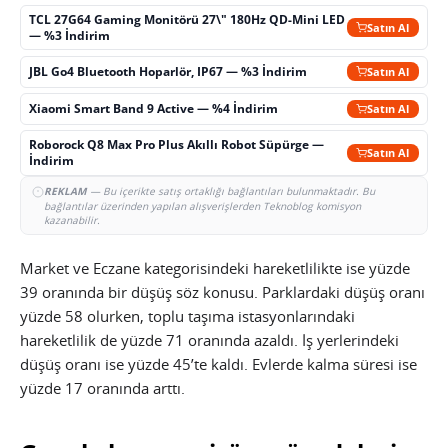
TCL 27G64 Gaming Monitörü 27\" 180Hz QD-Mini LED
Satın Al
— %3 İndirim
JBL Go4 Bluetooth Hoparlör, IP67 — %3 İndirim
Satın Al
Xiaomi Smart Band 9 Active — %4 İndirim
Satın Al
Roborock Q8 Max Pro Plus Akıllı Robot Süpürge —
Satın Al
İndirim
REKLAM
— Bu içerikte satış ortaklığı bağlantıları bulunmaktadır. Bu
bağlantılar üzerinden yapılan alışverişlerden Teknoblog komisyon
kazanabilir.
Market ve Eczane kategorisindeki hareketlilikte ise yüzde
39 oranında bir düşüş söz konusu. Parklardaki düşüş oranı
yüzde 58 olurken, toplu taşıma istasyonlarındaki
hareketlilik de yüzde 71 oranında azaldı. İş yerlerindeki
düşüş oranı ise yüzde 45’te kaldı. Evlerde kalma süresi ise
yüzde 17 oranında arttı.