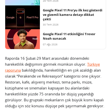
29 Tem 2026
Google Pixel 11 Pro’yu ilk kez gösterdi
ve gizemli kamera detayı dikkat
çekti
30 Tem 2026
Google Pixel 11 etkinliğini Trevor
Noah sunacak
07 Ağu 2026
Raporda 16 Şubat-29 Mart arasındaki dönemdeki
hareketlilik değişimini görmek mümkün oluyor.
Türkiye
raporuna
bakıldığında, hareketliliğin en çok azaldığı alan
olarak “Perakende ve Rekreasyon” kategorisi öne çıkıyor.
Restoran, kafe, alışveriş merkezi, tema parkı, müze,
kütüphane ve sinemaları kapsayan bu alanlardaki
hareketlilikte yüzde 75 oranında bir düşüş yaşandığı
görülüyor. Bu gruptaki mekanların çok büyük kısmı kapalı
olduğu için söz konusu düşüşe pek şaşırmamak gerekiyor.