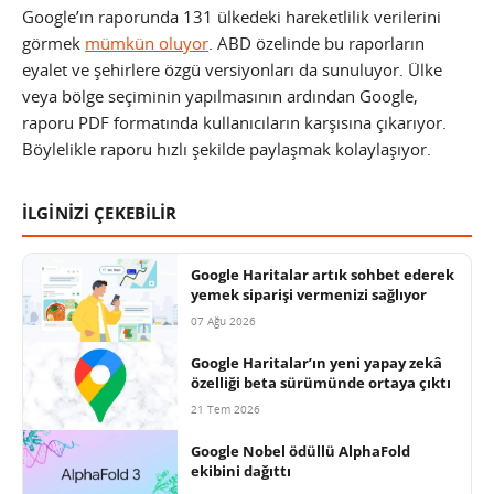
Google’ın raporunda 131 ülkedeki hareketlilik verilerini
görmek
mümkün oluyor
. ABD özelinde bu raporların
eyalet ve şehirlere özgü versiyonları da sunuluyor. Ülke
veya bölge seçiminin yapılmasının ardından Google,
raporu PDF formatında kullanıcıların karşısına çıkarıyor.
Böylelikle raporu hızlı şekilde paylaşmak kolaylaşıyor.
İLGİNİZİ ÇEKEBİLİR
Google Haritalar artık sohbet ederek
yemek siparişi vermenizi sağlıyor
07 Ağu 2026
Google Haritalar’ın yeni yapay zekâ
özelliği beta sürümünde ortaya çıktı
21 Tem 2026
Google Nobel ödüllü AlphaFold
ekibini dağıttı