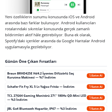
Yeni özelliklerin sunumu konusunda iOS ve Android
arasında bazı farklar bulunuyor. Android kullanıcıları
rotalarındaki sıkıntılar konusunda gerçek zamanlı
bildirimleri aktif hâle getirebiliyor. Buna ek olarak,
Spotify’daki içerikler arasında da Google Haritalar Android
uygulamasıyla gezilebiliyor.
Günün Öne Çıkan Fırsatları
Braun BRHD425E Hd4.2 İyontec Difüzörlü Saç
Satın Al
Kurutma Makinesi — %7 İndirim
Schafer Fit Fry XL 5 Lt Yağsız Fritöz — İndirim
Satın Al
TCL 27G64 Gaming Monitörü 27\" 180Hz QD-Mini LED
Satın Al
— %3 İndirim
JBL Go4 Bluetooth Hoparlör, IP67 — %3 İndirim
Satın Al