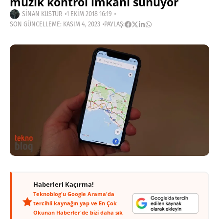
müzik kontrol imkanı sunuyor
SINAN KÜSTÜR
1 EKIM 2018 16:19
SON GÜNCELLEME: KASIM 4, 2023
PAYLAŞ:
Haberleri Kaçırma!
Teknoblog'u Google Arama'da
tercihli kaynağın yap ve En Çok
Okunan Haberler'de bizi daha sık