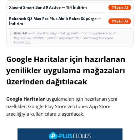
Xiaomi Smart Band 9 Active — %4 İndirim
Satın Al
Roborock Q8 Max Pro Plus Akıllı Robot Süpürge —
Satın Al
İndirim
REKLAM
— Bu içerikte satış ortaklığı bağlantıları bulunmaktadır. Bu
bağlantılar üzerinden yapılan alışverişlerden Teknoblog komisyon
kazanabilir.
Google Haritalar için hazırlanan
yenilikler uygulama mağazaları
üzerinden dağıtılacak
Google Haritalar
uygulamaları için hazırlanan yeni
özellikler, Google Play Store ve iTunes App Store
aracılığıyla kullanıcılara ulaştırılacak.