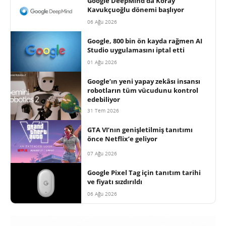
Google DeepMind’da Koray
Kavukçuoğlu dönemi başlıyor
06 Ağu 2026
Google, 800 bin ön kayda rağmen AI
Studio uygulamasını iptal etti
01 Ağu 2026
Google’ın yeni yapay zekâsı insansı
robotların tüm vücudunu kontrol
edebiliyor
31 Tem 2026
GTA VI’nın genişletilmiş tanıtımı
önce Netflix’e geliyor
07 Ağu 2026
Google Pixel Tag için tanıtım tarihi
ve fiyatı sızdırıldı
06 Ağu 2026