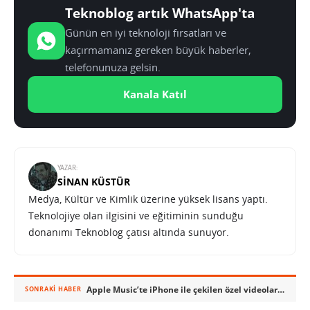
Teknoblog artık WhatsApp'ta
Günün en iyi teknoloji fırsatları ve
kaçırmamanız gereken büyük haberler,
telefonunuza gelsin.
Kanala Katıl
YAZAR:
SINAN KÜSTÜR
Medya, Kültür ve Kimlik üzerine yüksek lisans yaptı.
Teknolojiye olan ilgisini ve eğitiminin sunduğu
donanımı Teknoblog çatısı altında sunuyor.
Apple Music’te iPhone ile çekilen özel videolar serisi başladı
SONRAKI HABER