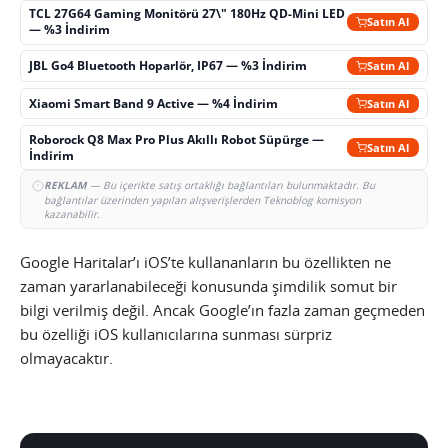
TCL 27G64 Gaming Monitörü 27\" 180Hz QD-Mini LED
Satın Al
— %3 İndirim
JBL Go4 Bluetooth Hoparlör, IP67 — %3 İndirim
Satın Al
Xiaomi Smart Band 9 Active — %4 İndirim
Satın Al
Roborock Q8 Max Pro Plus Akıllı Robot Süpürge —
Satın Al
İndirim
REKLAM
— Bu içerikte satış ortaklığı bağlantıları bulunmaktadır. Bu
bağlantılar üzerinden yapılan alışverişlerden Teknoblog komisyon
kazanabilir.
Google Haritalar’ı iOS’te kullananların bu özellikten ne
zaman yararlanabileceği konusunda şimdilik somut bir
bilgi verilmiş değil. Ancak Google’ın fazla zaman geçmeden
bu özelliği iOS kullanıcılarına sunması sürpriz
olmayacaktır.