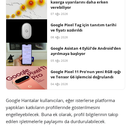
kasırga uyarılarını daha erken
verebiliyor
07 Ağu 2026
Google Pixel Tag için tanıtım tarihi
ve fiyatı sızdırıldı
06 Ağu 2026
Google Asistan 4 Eylül’de Android’den
ayrılmaya başlıyor
05 Ağu 2026
Google Pixel 11 Pro’nun yeni RGB ışığı
ve Tensor G6 işlemcisi doğrulandı
04 Ağu 2026
Google Haritalar kullanıcıları, eğer isterlerse platforma
yaptıkları katkıların profillerinde gösterilmesini
engelleyebilecek. Buna ek olarak, profil bilgilerinin takip
edilen işletmelerle paylaşımı da durdurulabilecek.