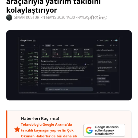
araçlarıyla yatırım takibini
kolaylaştırıyor
SINAN KÜSTÜR
11 MAYIS 2026 14:30
PAYLAŞ:
Haberleri Kaçırma!
Teknoblog'u Google Arama'da
tercihli kaynağın yap ve En Çok
Okunan Haberler'de bizi daha sık