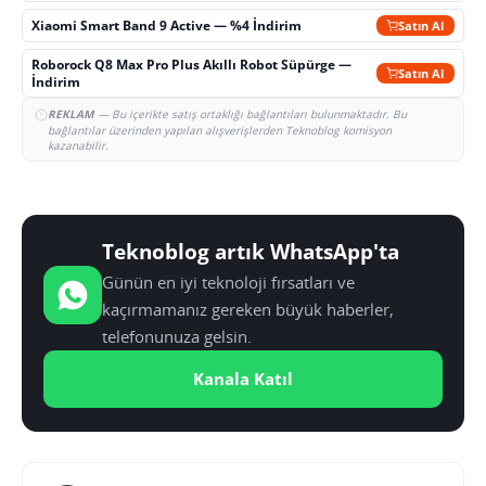
Xiaomi Smart Band 9 Active — %4 İndirim
Satın Al
Roborock Q8 Max Pro Plus Akıllı Robot Süpürge —
Satın Al
İndirim
REKLAM
— Bu içerikte satış ortaklığı bağlantıları bulunmaktadır. Bu
bağlantılar üzerinden yapılan alışverişlerden Teknoblog komisyon
kazanabilir.
Teknoblog artık WhatsApp'ta
Günün en iyi teknoloji fırsatları ve
kaçırmamanız gereken büyük haberler,
telefonunuza gelsin.
Kanala Katıl