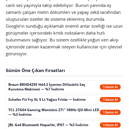
canlı ses yayınıyla takip edebiliyor. Bunun yanında eş
zamanlı çalışan metin dökümleri ve yapay zekâ tarafından
oluşturulan özetler de sisteme eklenmiş durumda.
Google’ın sunduğu açıklamalı önemli anlar özelliği ise uzun
görüşmeler içerisindeki kritik noktaların daha hızlı
bulunmasını sağlıyor. Bu sistem özellikle yoğun veri akışı
içerisinde zaman kazanmak isteyen kullanıcılar için işlevsel
görünüyor.
Günün Öne Çıkan Fırsatları
Braun BRHD425E Hd4.2 İyontec Difüzörlü Saç
Satın Al
Kurutma Makinesi — %7 İndirim
Schafer Fit Fry XL 5 Lt Yağsız Fritöz — İndirim
Satın Al
TCL 27G64 Gaming Monitörü 27\" 180Hz QD-Mini LED
Satın Al
— %3 İndirim
JBL Go4 Bluetooth Hoparlör, IP67 — %3 İndirim
Satın Al