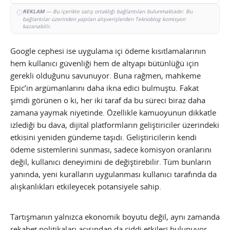
REKLAM
— Bu içerikte satış ortaklığı bağlantıları bulunmaktadır. Bu
bağlantılar üzerinden yapılan alışverişlerden Teknoblog komisyon
kazanabilir.
Google cephesi ise uygulama içi ödeme kısıtlamalarının
hem kullanıcı güvenliği hem de altyapı bütünlüğü için
gerekli olduğunu savunuyor. Buna rağmen, mahkeme
Epic’in argümanlarını daha ikna edici bulmuştu. Fakat
şimdi görünen o ki, her iki taraf da bu süreci biraz daha
zamana yaymak niyetinde. Özellikle kamuoyunun dikkatle
izlediği bu dava, dijital platformların geliştiriciler üzerindeki
etkisini yeniden gündeme taşıdı. Geliştiricilerin kendi
ödeme sistemlerini sunması, sadece komisyon oranlarını
değil, kullanıcı deneyimini de değiştirebilir. Tüm bunların
yanında, yeni kuralların uygulanması kullanıcı tarafında da
alışkanlıkları etkileyecek potansiyele sahip.
Tartışmanın yalnızca ekonomik boyutu değil, aynı zamanda
rekabet politikaları açısından da ciddi etkileri bulunuyor.