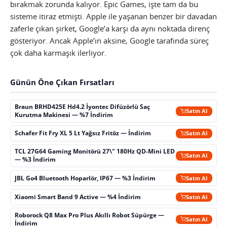
bırakmak zorunda kalıyor. Epic Games, işte tam da bu
sisteme itiraz etmişti. Apple ile yaşanan benzer bir davadan
zaferle çıkan şirket, Google’a karşı da aynı noktada direnç
gösteriyor. Ancak Apple’ın aksine, Google tarafında süreç
çok daha karmaşık ilerliyor.
Günün Öne Çıkan Fırsatları
Braun BRHD425E Hd4.2 İyontec Difüzörlü Saç
Satın Al
Kurutma Makinesi — %7 İndirim
Schafer Fit Fry XL 5 Lt Yağsız Fritöz — İndirim
Satın Al
TCL 27G64 Gaming Monitörü 27\" 180Hz QD-Mini LED
Satın Al
— %3 İndirim
JBL Go4 Bluetooth Hoparlör, IP67 — %3 İndirim
Satın Al
Xiaomi Smart Band 9 Active — %4 İndirim
Satın Al
Roborock Q8 Max Pro Plus Akıllı Robot Süpürge —
Satın Al
İndirim