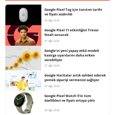
Google Pixel Tag için tanıtım tarihi
ve fiyatı sızdırıldı
06 Ağu 2026
Google Pixel 11 etkinliğini Trevor
Noah sunacak
07 Ağu 2026
Google’ın yeni yapay zekâ modeli
kasırga uyarılarını daha erken
verebiliyor
07 Ağu 2026
Google Haritalar artık sohbet ederek
yemek siparişi vermenizi sağlıyor
07 Ağu 2026
Google Pixel Watch 5’in tüm
özellikleri ve fiyatı ortaya çıktı
06 Ağu 2026