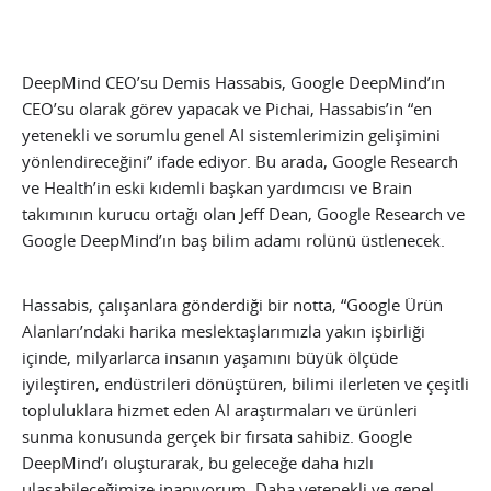
DeepMind CEO’su Demis Hassabis, Google DeepMind’ın
CEO’su olarak görev yapacak ve Pichai, Hassabis’in “en
yetenekli ve sorumlu genel AI sistemlerimizin gelişimini
yönlendireceğini” ifade ediyor. Bu arada, Google Research
ve Health’in eski kıdemli başkan yardımcısı ve Brain
takımının kurucu ortağı olan Jeff Dean, Google Research ve
Google DeepMind’ın baş bilim adamı rolünü üstlenecek.
Hassabis, çalışanlara gönderdiği bir notta, “Google Ürün
Alanları’ndaki harika meslektaşlarımızla yakın işbirliği
içinde, milyarlarca insanın yaşamını büyük ölçüde
iyileştiren, endüstrileri dönüştüren, bilimi ilerleten ve çeşitli
topluluklara hizmet eden AI araştırmaları ve ürünleri
sunma konusunda gerçek bir fırsata sahibiz. Google
DeepMind’ı oluşturarak, bu geleceğe daha hızlı
ulaşabileceğimize inanıyorum. Daha yetenekli ve genel