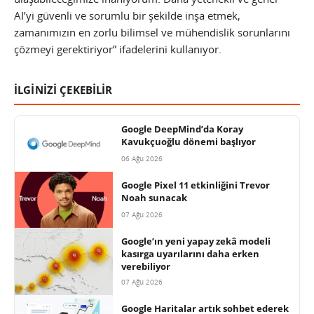
AI’yi güvenli ve sorumlu bir şekilde inşa etmek,
zamanımızın en zorlu bilimsel ve mühendislik sorunlarını
çözmeyi gerektiriyor” ifadelerini kullanıyor.
İLGİNİZİ ÇEKEBİLİR
Google DeepMind’da Koray
Kavukçuoğlu dönemi başlıyor
06 Ağu 2026
Google Pixel 11 etkinliğini Trevor
Noah sunacak
07 Ağu 2026
Google’ın yeni yapay zekâ modeli
kasırga uyarılarını daha erken
verebiliyor
07 Ağu 2026
Google Haritalar artık sohbet ederek