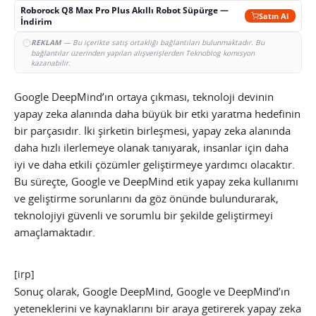
Roborock Q8 Max Pro Plus Akıllı Robot Süpürge —
Satın Al
İndirim
REKLAM
— Bu içerikte satış ortaklığı bağlantıları bulunmaktadır. Bu
bağlantılar üzerinden yapılan alışverişlerden Teknoblog komisyon
kazanabilir.
Google DeepMind’ın ortaya çıkması, teknoloji devinin
yapay zeka alanında daha büyük bir etki yaratma hedefinin
bir parçasıdır. İki şirketin birleşmesi, yapay zeka alanında
daha hızlı ilerlemeye olanak tanıyarak, insanlar için daha
iyi ve daha etkili çözümler geliştirmeye yardımcı olacaktır.
Bu süreçte, Google ve DeepMind etik yapay zeka kullanımı
ve geliştirme sorunlarını da göz önünde bulundurarak,
teknolojiyi güvenli ve sorumlu bir şekilde geliştirmeyi
amaçlamaktadır.
[irp]
Sonuç olarak, Google DeepMind, Google ve DeepMind’ın
yeteneklerini ve kaynaklarını bir araya getirerek yapay zeka