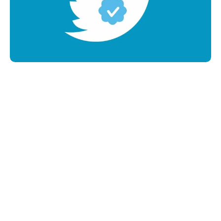
Haberleri Kaçırma!
Teknoblog'u Google Arama'da
tercihli kaynağın yap ve En Çok
Okunan Haberler'de bizi daha sık
gör.
Twitter, mavi tik sahibi olmak için ödeme yapmayan
kişilerin hesaplarını teker teker eski durumuna getiriyor.
Ancak, LeBron James ve birkaç ünlü isim bu durumdan
etkilenmiyor.