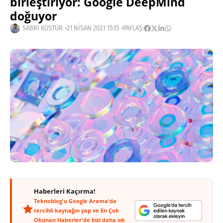
birleştiriyor: Google DeepMind
doğuyor
SABRI KÜSTÜR
21 NISAN 2023 15:15
PAYLAŞ:
Haberleri Kaçırma!
Teknoblog'u Google Arama'da
tercihli kaynağın yap ve En Çok
Okunan Haberler'de bizi daha sık