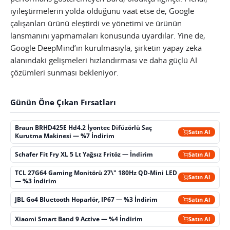
iyileştirmelerin yolda olduğunu vaat etse de, Google
çalışanları ürünü eleştirdi ve yönetimi ve ürünün
lansmanını yapmamaları konusunda uyardılar. Yine de,
Google DeepMind’ın kurulmasıyla, şirketin yapay zeka
alanındaki gelişmeleri hızlandırması ve daha güçlü AI
çözümleri sunması bekleniyor.
Günün Öne Çıkan Fırsatları
Braun BRHD425E Hd4.2 İyontec Difüzörlü Saç
Satın Al
Kurutma Makinesi — %7 İndirim
Schafer Fit Fry XL 5 Lt Yağsız Fritöz — İndirim
Satın Al
TCL 27G64 Gaming Monitörü 27\" 180Hz QD-Mini LED
Satın Al
— %3 İndirim
JBL Go4 Bluetooth Hoparlör, IP67 — %3 İndirim
Satın Al
Xiaomi Smart Band 9 Active — %4 İndirim
Satın Al