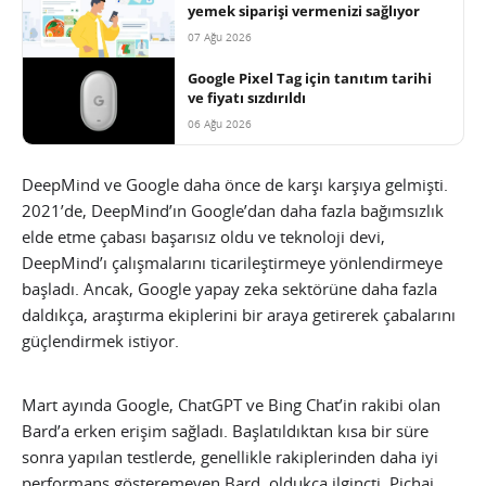
yemek siparişi vermenizi sağlıyor
07 Ağu 2026
Google Pixel Tag için tanıtım tarihi
ve fiyatı sızdırıldı
06 Ağu 2026
DeepMind ve Google daha önce de karşı karşıya gelmişti.
2021’de, DeepMind’ın Google’dan daha fazla bağımsızlık
elde etme çabası başarısız oldu ve teknoloji devi,
DeepMind’ı çalışmalarını ticarileştirmeye yönlendirmeye
başladı. Ancak, Google yapay zeka sektörüne daha fazla
daldıkça, araştırma ekiplerini bir araya getirerek çabalarını
güçlendirmek istiyor.
Mart ayında Google, ChatGPT ve Bing Chat’in rakibi olan
Bard’a erken erişim sağladı. Başlatıldıktan kısa bir süre
sonra yapılan testlerde, genellikle rakiplerinden daha iyi
performans gösteremeyen Bard, oldukça ilginçti. Pichai,