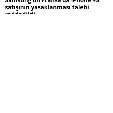
Samsung’un Fransa’da iPhone 4S
satışının yasaklanması talebi
reddedildi
SABRI KÜSTÜR
9 ARALIK 2011 07:18
SON GÜNCELLEME: OCAK 16, 2014
PAYLAŞ:
Haberleri Kaçırma!