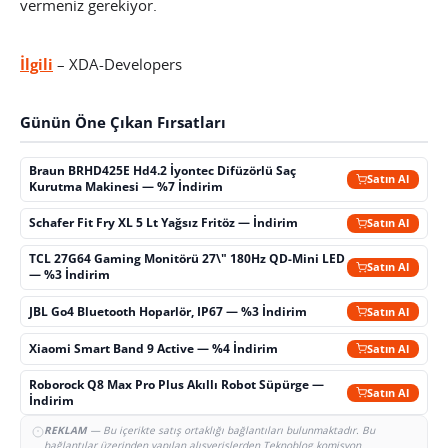
vermeniz gerekiyor.
İlgili
– XDA-Developers
Günün Öne Çıkan Fırsatları
Braun BRHD425E Hd4.2 İyontec Difüzörlü Saç
Satın Al
Kurutma Makinesi — %7 İndirim
Schafer Fit Fry XL 5 Lt Yağsız Fritöz — İndirim
Satın Al
TCL 27G64 Gaming Monitörü 27\" 180Hz QD-Mini LED
Satın Al
— %3 İndirim
JBL Go4 Bluetooth Hoparlör, IP67 — %3 İndirim
Satın Al
Xiaomi Smart Band 9 Active — %4 İndirim
Satın Al
Roborock Q8 Max Pro Plus Akıllı Robot Süpürge —
Satın Al
İndirim
REKLAM
— Bu içerikte satış ortaklığı bağlantıları bulunmaktadır. Bu
bağlantılar üzerinden yapılan alışverişlerden Teknoblog komisyon