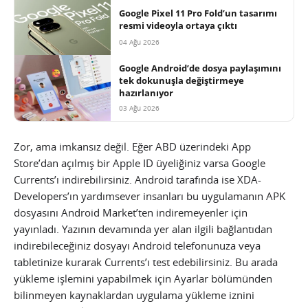
Google Pixel 11 Pro Fold’un tasarımı
resmi videoyla ortaya çıktı
04 Ağu 2026
Google Android’de dosya paylaşımını
tek dokunuşla değiştirmeye
hazırlanıyor
03 Ağu 2026
Zor, ama imkansız değil. Eğer ABD üzerindeki App
Store’dan açılmış bir Apple ID üyeliğiniz varsa Google
Currents’ı indirebilirsiniz. Android tarafında ise XDA-
Developers’ın yardımsever insanları bu uygulamanın APK
dosyasını Android Market’ten indiremeyenler için
yayınladı. Yazının devamında yer alan ilgili bağlantıdan
indirebileceğiniz dosyayı Android telefonunuza veya
tabletinize kurarak Currents’ı test edebilirsiniz. Bu arada
yükleme işlemini yapabilmek için Ayarlar bölümünden
bilinmeyen kaynaklardan uygulama yükleme iznini