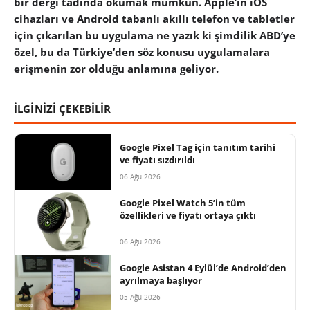
bir dergi tadında okumak mümkün. Apple’ın iOS
cihazları ve Android tabanlı akıllı telefon ve tabletler
için çıkarılan bu uygulama ne yazık ki şimdilik ABD’ye
özel, bu da Türkiye’den söz konusu uygulamalara
erişmenin zor olduğu anlamına geliyor.
İLGİNİZİ ÇEKEBİLİR
Google Pixel Tag için tanıtım tarihi
ve fiyatı sızdırıldı
06 Ağu 2026
Google Pixel Watch 5’in tüm
özellikleri ve fiyatı ortaya çıktı
06 Ağu 2026
Google Asistan 4 Eylül’de Android’den
ayrılmaya başlıyor
05 Ağu 2026