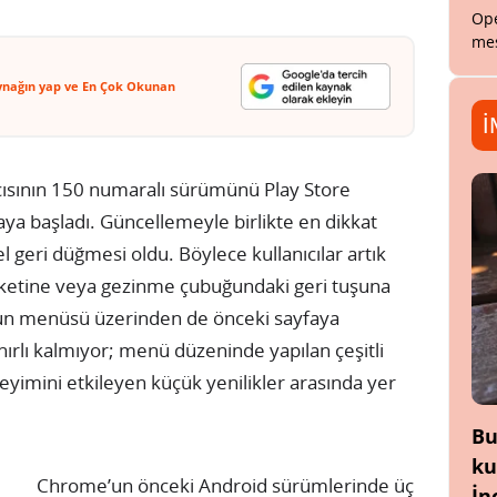
Ope
mes
ynağın yap ve En Çok Okunan
İ
cısının 150 numaralı sürümünü Play Store
aya başladı. Güncellemeyle birlikte en dikkat
l geri düğmesi oldu. Böylece kullanıcılar artık
reketine veya gezinme çubuğundaki geri tuşuna
un menüsü üzerinden de önceki sayfaya
ırlı kalmıyor; menü düzeninde yapılan çeşitli
eyimini etkileyen küçük yenilikler arasında yer
Bu
ku
Chrome’un önceki Android sürümlerinde üç
İn