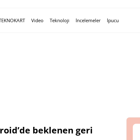
TEKNOKART
Video
Teknoloji
İncelemeler
İpucu
oid’de beklenen geri