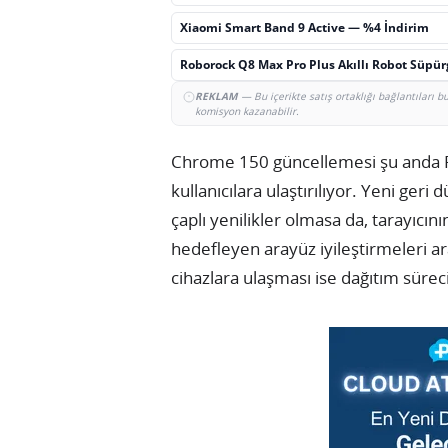
Xiaomi Smart Band 9 Active — %4 İndirim
Roborock Q8 Max Pro Plus Akıllı Robot Süpü
REKLAM
— Bu içerikte satış ortaklığı bağlantıları 
komisyon kazanabilir.
Chrome 150 güncellemesi şu anda P
kullanıcılara ulaştırılıyor. Yeni g
çaplı yenilikler olmasa da, tarayıcın
hedefleyen arayüz iyileştirmeleri a
cihazlara ulaşması ise dağıtım sürec