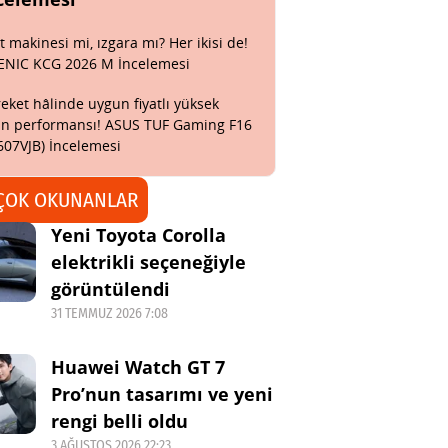
t makinesi mi, ızgara mı? Her ikisi de!
ENIC KCG 2026 M İncelemesi
eket hâlinde uygun fiyatlı yüksek
n performansı! ASUS TUF Gaming F16
607VJB) İncelemesi
ÇOK OKUNANLAR
Yeni Toyota Corolla
elektrikli seçeneğiyle
görüntülendi
31 TEMMUZ 2026 7:08
Huawei Watch GT 7
Pro’nun tasarımı ve yeni
rengi belli oldu
3 AĞUSTOS 2026 22:23