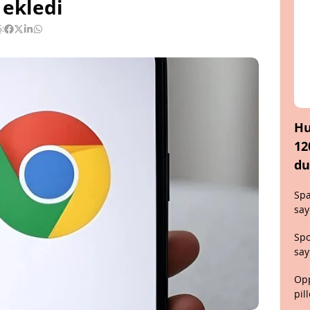
ekledi
:
Hu
12
du
Spa
say
Spo
say
Opp
pil