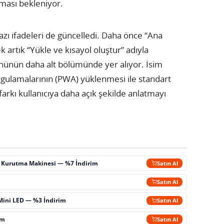
ması bekleniyor.
zı ifadeleri de güncelledi. Daha önce “Ana
artık “Yükle ve kısayol oluştur” adıyla
ünün daha alt bölümünde yer alıyor. İsim
 uygulamalarının (PWA) yüklenmesi ile standart
 farkı kullanıcıya daha açık şekilde anlatmayı
ç Kurutma Makinesi — %7 İndirim
Satın Al
m
Satın Al
Mini LED — %3 İndirim
Satın Al
im
Satın Al