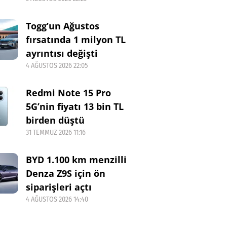
Togg’un Ağustos
fırsatında 1 milyon TL
ayrıntısı değişti
4 AĞUSTOS 2026 22:05
Redmi Note 15 Pro
5G’nin fiyatı 13 bin TL
birden düştü
31 TEMMUZ 2026 11:16
BYD 1.100 km menzilli
Denza Z9S için ön
siparişleri açtı
4 AĞUSTOS 2026 14:40