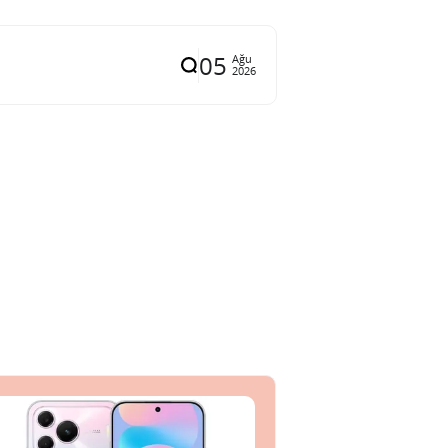
05
Ağu
2026