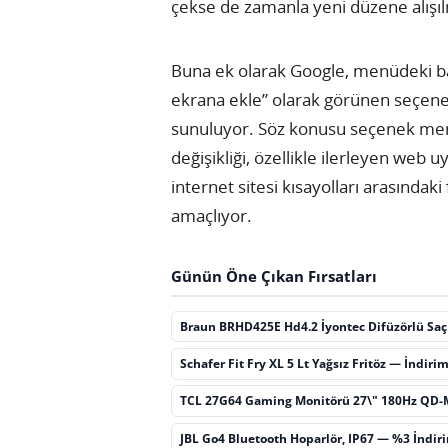
çekse de zamanla yeni düzene alışıl
Buna ek olarak Google, menüdeki ba
ekrana ekle” olarak görünen seçenek 
sunuluyor. Söz konusu seçenek men
değişikliği, özellikle ilerleyen web
internet sitesi kısayolları arasındaki
amaçlıyor.
Günün Öne Çıkan Fırsatları
Braun BRHD425E Hd4.2 İyontec Difüzörlü Sa
Schafer Fit Fry XL 5 Lt Yağsız Fritöz — İndiri
TCL 27G64 Gaming Monitörü 27\" 180Hz QD-
JBL Go4 Bluetooth Hoparlör, IP67 — %3 İndir