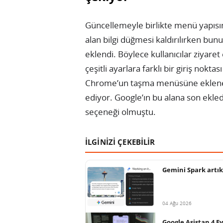
Güncellemeyle birlikte menü yapısın
alan bilgi düğmesi kaldırılırken bunu
eklendi. Böylece kullanıcılar ziyaret e
çeşitli ayarlara farklı bir giriş nokt
Chrome’un taşma menüsüne eklenen
ediyor. Google’ın bu alana son ekle
seçeneği olmuştu.
İLGİNİZİ ÇEKEBİLİR
Gemini Spark artık
04 Ağu 2026
Google Asistan 4 E