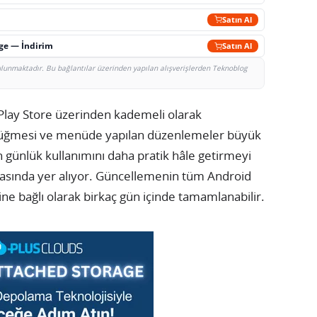
Satın Al
rge — İndirim
Satın Al
bulunmaktadır. Bu bağlantılar üzerinden yapılan alışverişlerden Teknoblog
lay Store üzerinden kademeli olarak
eri düğmesi ve menüde yapılan düzenlemeler büyük
ın günlük kullanımını daha pratik hâle getirmeyi
rasında yer alıyor. Güncellemenin tüm Android
ine bağlı olarak birkaç gün içinde tamamlanabilir.