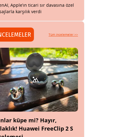
nAI, Apple’ın ticari sır davasına özel
ajlarla karşılık verdi
NCELEMELER
Tüm incelemeler >>
nlar küpe mi? Hayır,
laklık! Huawei FreeClip 2 S
celemesi