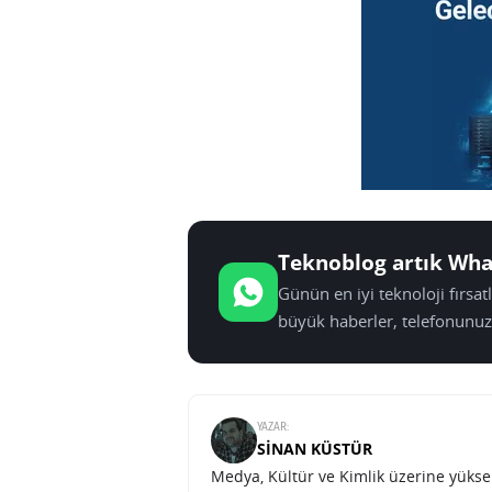
Teknoblog artık Wha
Günün en iyi teknoloji fırsa
büyük haberler, telefonunuz
YAZAR:
SINAN KÜSTÜR
Medya, Kültür ve Kimlik üzerine yüksek 