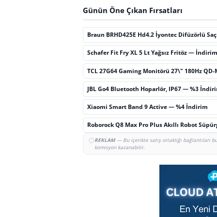
Günün Öne Çıkan Fırsatları
Braun BRHD425E Hd4.2 İyontec Difüzörlü Sa
Schafer Fit Fry XL 5 Lt Yağsız Fritöz — İndiri
TCL 27G64 Gaming Monitörü 27\" 180Hz QD-
JBL Go4 Bluetooth Hoparlör, IP67 — %3 İndir
Xiaomi Smart Band 9 Active — %4 İndirim
Roborock Q8 Max Pro Plus Akıllı Robot Süpü
REKLAM
— Bu içerikte satış ortaklığı bağlantıları 
komisyon kazanabilir.