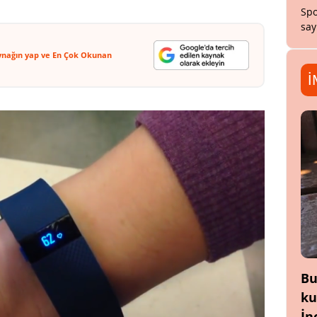
Spo
say
ynağın yap ve En Çok Okunan
İ
Bu
ku
İn