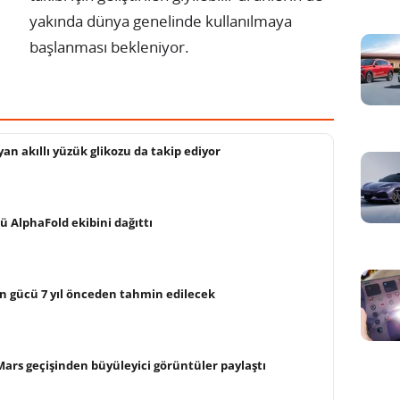
yakında dünya genelinde kullanılmaya
başlanması bekleniyor.
an akıllı yüzük glikozu da takip ediyor
ü AlphaFold ekibini dağıttı
ın gücü 7 yıl önceden tahmin edilecek
ars geçişinden büyüleyici görüntüler paylaştı