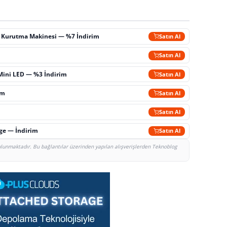
ç Kurutma Makinesi — %7 İndirim
Satın Al
m
Satın Al
Mini LED — %3 İndirim
Satın Al
im
Satın Al
Satın Al
rge — İndirim
Satın Al
bulunmaktadır. Bu bağlantılar üzerinden yapılan alışverişlerden Teknoblog