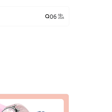
06
Ağu
2026