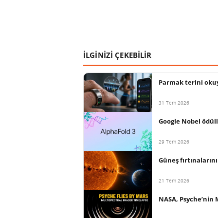
İLGİNİZİ ÇEKEBİLİR
Parmak terini okuy
31 Tem 2026
Google Nobel ödüll
29 Tem 2026
Güneş fırtınaların
21 Tem 2026
NASA, Psyche’nin M