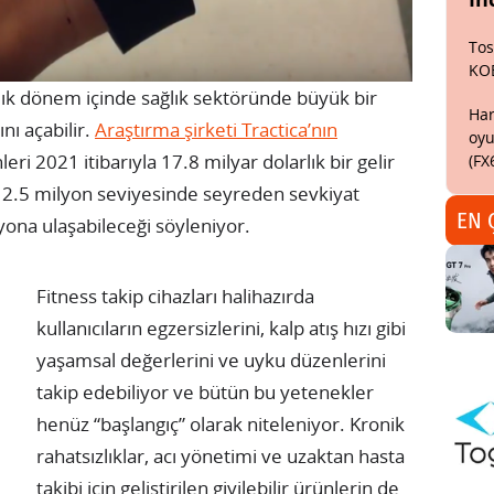
Tos
KO
llık dönem içinde sağlık sektöründe büyük bir
Har
nı açabilir.
Araştırma şirketi Tractica’nın
oyu
ünleri 2021 itibarıyla 17.8 milyar dolarlık bir gelir
(FX
la 2.5 milyon seviyesinde seyreden sevkiyat
EN 
lyona ulaşabileceği söyleniyor.
Fitness takip cihazları halihazırda
kullanıcıların egzersizlerini, kalp atış hızı gibi
yaşamsal değerlerini ve uyku düzenlerini
takip edebiliyor ve bütün bu yetenekler
henüz “başlangıç” olarak niteleniyor. Kronik
rahatsızlıklar, acı yönetimi ve uzaktan hasta
takibi için geliştirilen giyilebilir ürünlerin de