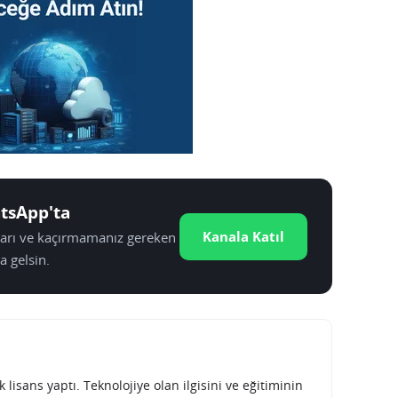
tsApp'ta
Kanala Katıl
tları ve kaçırmamanız gereken
a gelsin.
lisans yaptı. Teknolojiye olan ilgisini ve eğitiminin