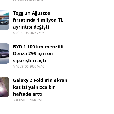
Togg’un Ağustos
fırsatında 1 milyon TL
ayrıntısı değişti
4 AĞUSTOS 2026 22:05
BYD 1.100 km menzilli
Denza Z9S için ön
siparişleri açtı
4 AĞUSTOS 2026 14:40
Galaxy Z Fold 8’in ekran
kat izi yalnızca bir
haftada arttı
3 AĞUSTOS 2026 9:51