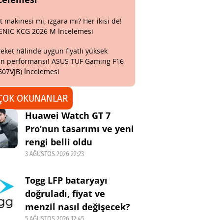
t makinesi mi, ızgara mı? Her ikisi de!
ENIC KCG 2026 M İncelemesi
eket hâlinde uygun fiyatlı yüksek
n performansı! ASUS TUF Gaming F16
607VJB) İncelemesi
ÇOK OKUNANLAR
Huawei Watch GT 7
Pro’nun tasarımı ve yeni
rengi belli oldu
3 AĞUSTOS 2026 22:23
Togg LFP bataryayı
doğruladı, fiyat ve
menzil nasıl değişecek?
5 AĞUSTOS 2026 12:45