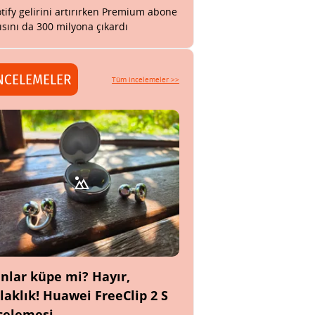
tify gelirini artırırken Premium abone
ısını da 300 milyona çıkardı
NCELEMELER
Tüm incelemeler >>
nlar küpe mi? Hayır,
laklık! Huawei FreeClip 2 S
celemesi