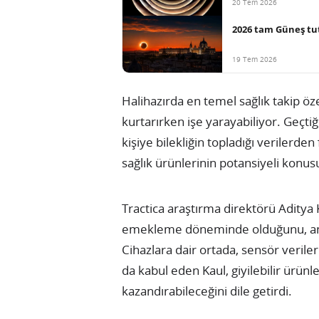
20 Tem 2026
2026 tam Güneş tu
19 Tem 2026
Halihazırda en temel sağlık takip özel
kurtarırken işe yarayabiliyor. Geçti
kişiye bilekliğin topladığı verilerde
sağlık ürünlerinin potansiyeli konus
Tractica araştırma direktörü Aditya K
emekleme döneminde olduğunu, ancak
Cihazlara dair ortada, sensör verile
da kabul eden Kaul, giyilebilir ürün
kazandırabileceğini dile getirdi.