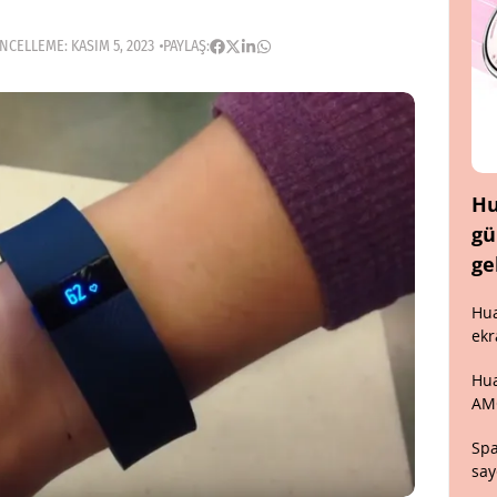
CELLEME: KASIM 5, 2023
PAYLAŞ:
Hu
gü
ge
Hua
ekr
Hua
AM
Spa
say