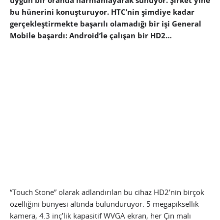
uygun bir oranda harmanlayarak sunuyor. Şirket yine
bu hünerini konuşturuyor. HTC’nin şimdiye kadar
gerçekleştirmekte başarılı olamadığı bir işi General
Mobile başardı: Android’le çalışan bir HD2…
“Touch Stone” olarak adlandırılan bu cihaz HD2’nin birçok
özelliğini bünyesi altında bulunduruyor. 5 megapiksellik
kamera, 4.3 inç’lik kapasitif WVGA ekran, her Çin malı