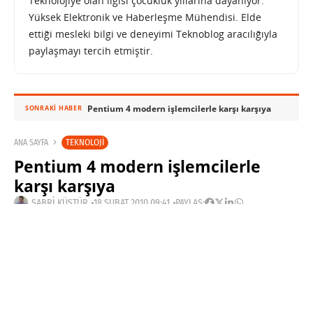
Teknolojiye olan ilgisi çocukluk yıllarına dayanıyor.
Yüksek Elektronik ve Haberleşme Mühendisi. Elde
ettiği mesleki bilgi ve deneyimi Teknoblog aracılığıyla
paylaşmayı tercih etmiştir.
Pentium 4 modern işlemcilerle karşı karşıya
SONRAKI HABER
TEKNOLOJI
ANA SAYFA
Pentium 4 modern işlemcilerle
karşı karşıya
SABRI KÜSTÜR
18 ŞUBAT 2010 09:41
PAYLAŞ:
Haberleri Kaçırma!
Teknoblog'u Google Arama'da
tercihli kaynağın yap ve En Çok
Okunan Haberler'de bizi daha sık
gör.