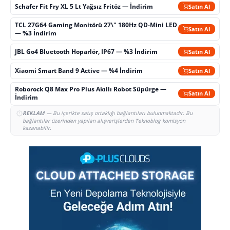
Schafer Fit Fry XL 5 Lt Yağsız Fritöz — İndirim
Satın Al
TCL 27G64 Gaming Monitörü 27\" 180Hz QD-Mini LED
Satın Al
— %3 İndirim
JBL Go4 Bluetooth Hoparlör, IP67 — %3 İndirim
Satın Al
Xiaomi Smart Band 9 Active — %4 İndirim
Satın Al
Roborock Q8 Max Pro Plus Akıllı Robot Süpürge —
Satın Al
İndirim
REKLAM
— Bu içerikte satış ortaklığı bağlantıları bulunmaktadır. Bu
bağlantılar üzerinden yapılan alışverişlerden Teknoblog komisyon
kazanabilir.