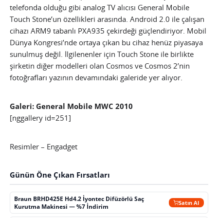
telefonda olduğu gibi analog TV alıcısı General Mobile
Touch Stone’un özellikleri arasında. Android 2.0 ile çalışan
cihazı ARM9 tabanlı PXA935 çekirdeği güçlendiriyor. Mobil
Dünya Kongresi’nde ortaya çıkan bu cihaz henüz piyasaya
sunulmuş değil. İlgilenenler için Touch Stone ile birlikte
şirketin diğer modelleri olan Cosmos ve Cosmos 2’nin
fotoğrafları yazının devamındaki galeride yer alıyor.
Galeri: General Mobile MWC 2010
[nggallery id=251]
Resimler – Engadget
Günün Öne Çıkan Fırsatları
Braun BRHD425E Hd4.2 İyontec Difüzörlü Saç
Satın Al
Kurutma Makinesi — %7 İndirim