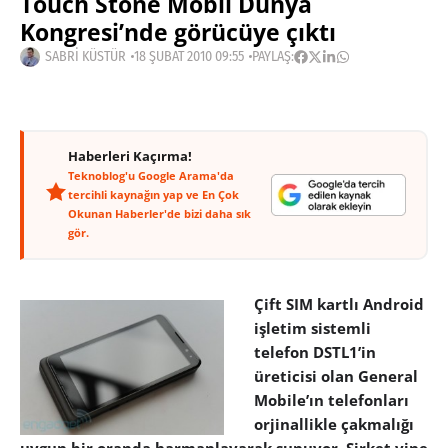
Touch Stone Mobil Dünya
Kongresi’nde görücüye çıktı
SABRI KÜSTÜR
18 ŞUBAT 2010 09:55
PAYLAŞ:
Haberleri Kaçırma!
Teknoblog'u Google Arama'da
tercihli kaynağın yap ve En Çok
Okunan Haberler'de bizi daha sık
gör.
Çift SIM kartlı Android
işletim sistemli
telefon DSTL1’in
üreticisi olan General
Mobile’ın telefonları
orjinallikle çakmalığı