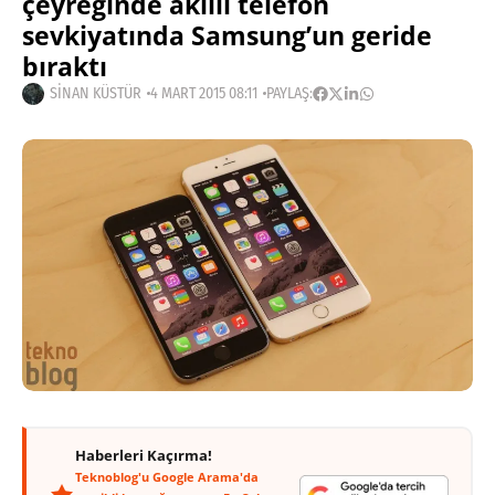
çeyreğinde akıllı telefon
sevkiyatında Samsung’un geride
bıraktı
SINAN KÜSTÜR
4 MART 2015 08:11
PAYLAŞ:
Haberleri Kaçırma!
Teknoblog'u Google Arama'da