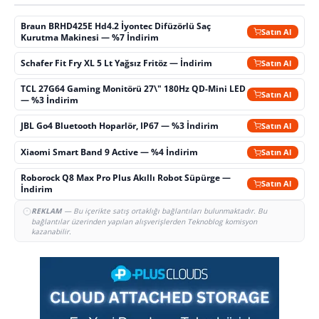
Braun BRHD425E Hd4.2 İyontec Difüzörlü Saç
Satın Al
Kurutma Makinesi — %7 İndirim
Schafer Fit Fry XL 5 Lt Yağsız Fritöz — İndirim
Satın Al
TCL 27G64 Gaming Monitörü 27\" 180Hz QD-Mini LED
Satın Al
— %3 İndirim
JBL Go4 Bluetooth Hoparlör, IP67 — %3 İndirim
Satın Al
Xiaomi Smart Band 9 Active — %4 İndirim
Satın Al
Roborock Q8 Max Pro Plus Akıllı Robot Süpürge —
Satın Al
İndirim
REKLAM
— Bu içerikte satış ortaklığı bağlantıları bulunmaktadır. Bu
bağlantılar üzerinden yapılan alışverişlerden Teknoblog komisyon
kazanabilir.