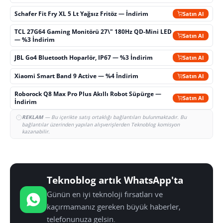
Schafer Fit Fry XL 5 Lt Yağsız Fritöz — İndirim
Satın Al
TCL 27G64 Gaming Monitörü 27\" 180Hz QD-Mini LED
Satın Al
— %3 İndirim
JBL Go4 Bluetooth Hoparlör, IP67 — %3 İndirim
Satın Al
Xiaomi Smart Band 9 Active — %4 İndirim
Satın Al
Roborock Q8 Max Pro Plus Akıllı Robot Süpürge —
Satın Al
İndirim
REKLAM
— Bu içerikte satış ortaklığı bağlantıları bulunmaktadır. Bu
bağlantılar üzerinden yapılan alışverişlerden Teknoblog komisyon
kazanabilir.
Teknoblog artık WhatsApp'ta
Günün en iyi teknoloji fırsatları ve
kaçırmamanız gereken büyük haberler,
telefonunuza gelsin.