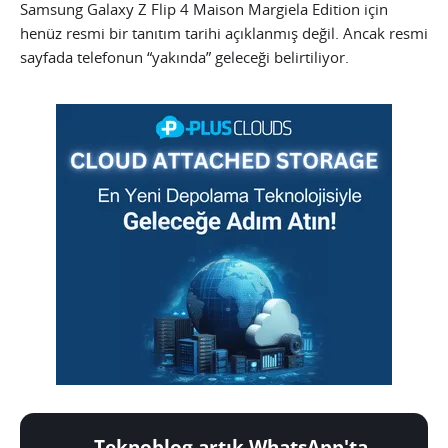
Samsung Galaxy Z Flip 4 Maison Margiela Edition için
henüz resmi bir tanıtım tarihi açıklanmış değil. Ancak resmi
sayfada telefonun “yakında” geleceği belirtiliyor.
Teknoblog artık WhatsApp'ta