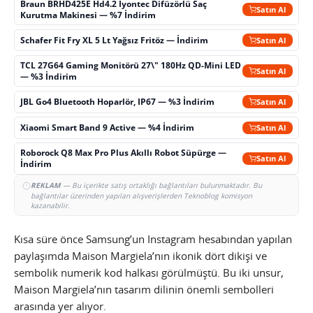
Braun BRHD425E Hd4.2 İyontec Difüzörlü Saç
Satın Al
Kurutma Makinesi — %7 İndirim
Schafer Fit Fry XL 5 Lt Yağsız Fritöz — İndirim
Satın Al
TCL 27G64 Gaming Monitörü 27\" 180Hz QD-Mini LED
Satın Al
— %3 İndirim
JBL Go4 Bluetooth Hoparlör, IP67 — %3 İndirim
Satın Al
Xiaomi Smart Band 9 Active — %4 İndirim
Satın Al
Roborock Q8 Max Pro Plus Akıllı Robot Süpürge —
Satın Al
İndirim
REKLAM
— Bu içerikte satış ortaklığı bağlantıları bulunmaktadır. Bu
bağlantılar üzerinden yapılan alışverişlerden Teknoblog komisyon
kazanabilir.
Kısa süre önce Samsung’un Instagram hesabından yapılan
paylaşımda Maison Margiela’nın ikonik dört dikişi ve
sembolik numerik kod halkası görülmüştü. Bu iki unsur,
Maison Margiela’nın tasarım dilinin önemli sembolleri
arasında yer alıyor.