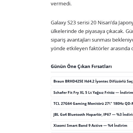
vermedi.
Galaxy S23 serisi 20 Nisan’da Japony
ülkelerinde de piyasaya çıkacak. Gün
sipariş avantajları sunması bekleniyo
yönde etkileyen faktörler arasında o
Günün Öne Çıkan Fırsatları
Braun BRHD425E Hd4.2 İyontec Difüzörlü Sa
Schafer Fit Fry XL 5 Lt Yağsız Fritöz — İndiri
TCL 27G64 Gaming Monitörü 27\" 180Hz QD-
JBL Go4 Bluetooth Hoparlör, IP67 — %3 İndir
Xiaomi Smart Band 9 Active — %4 İndirim