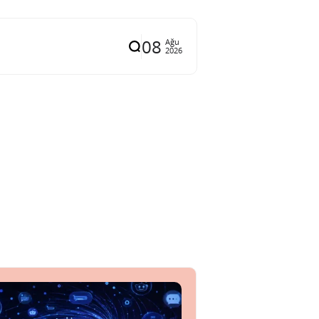
08
Ağu
2026