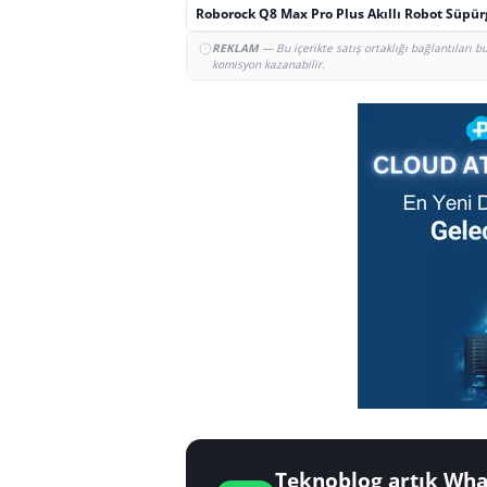
Roborock Q8 Max Pro Plus Akıllı Robot Süpü
REKLAM
— Bu içerikte satış ortaklığı bağlantıları 
komisyon kazanabilir.
Teknoblog artık Wha