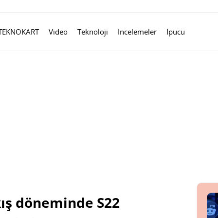
TEKNOKART
Video
Teknoloji
İncelemeler
İpucu
ıkış döneminde S22