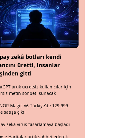
pay zekâ botları kendi
ancını üretti, insanlar
şinden gitti
tGPT artık ücretsiz kullanıcılar için
ırsız metin sohbeti sunacak
OR Magic V6 Türkiye’de 129.999
ye satışa çıktı
ay zekâ virüs tasarlamaya başladı
gle Haritalar artık sohbet ederek