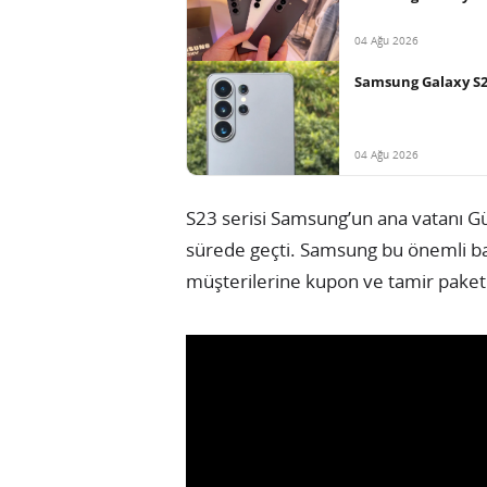
04 Ağu 2026
Samsung Galaxy S27
04 Ağu 2026
S23 serisi Samsung’un ana vatanı Gü
sürede geçti. Samsung bu önemli b
müşterilerine kupon ve tamir paketi