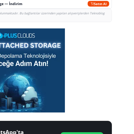
rge — İndirim
Satın Al
bulunmaktadır. Bu bağlantılar üzerinden yapılan alışverişlerden Teknoblog
tsApp'ta