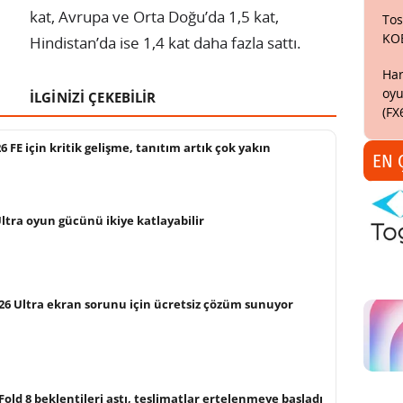
kat, Avrupa ve Orta Doğu’da 1,5 kat,
Tos
KO
Hindistan’da ise 1,4 kat daha fazla sattı.
Har
oyu
İLGİNİZİ ÇEKEBİLİR
(FX
FE için kritik gelişme, tanıtım artık çok yakın
EN 
Ultra oyun gücünü ikiye katlayabilir
26 Ultra ekran sorunu için ücretsiz çözüm sunuyor
old 8 beklentileri aştı, teslimatlar ertelenmeye başladı