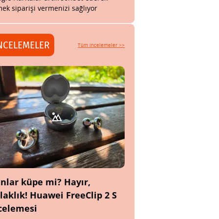
ek siparişi vermenizi sağlıyor
NCELEMELER
Tüm incelemeler >>
nlar küpe mi? Hayır,
laklık! Huawei FreeClip 2 S
celemesi