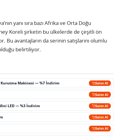
a’nın yanı sıra bazı Afrika ve Orta Doğu
ey Koreli şirketin bu ülkelerde de çeşitli ön
r. Bu avantajların da serinin satışlarını olumlu
lduğu belirtiliyor.
ç Kurutma Makinesi — %7 İndirim
Satın Al
m
Satın Al
Mini LED — %3 İndirim
Satın Al
im
Satın Al
Satın Al