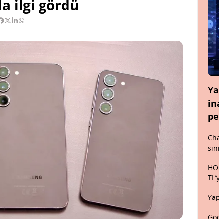
a ilgi gördü
Ya
in
pe
Cha
sın
HON
TL’
Yap
Goo