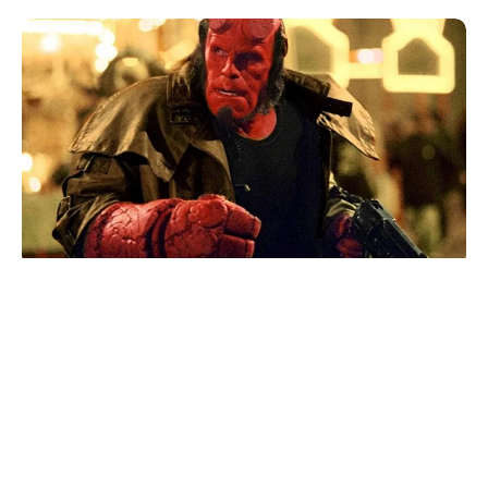
Haberleri Kaçırma!
Teknoblog'u Google Arama'da
tercihli kaynağın yap ve En Çok
Okunan Haberler'de bizi daha sık
gör.