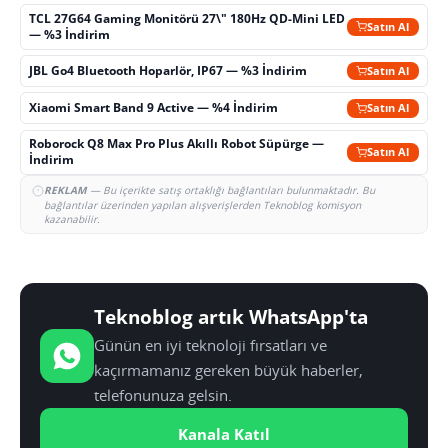
TCL 27G64 Gaming Monitörü 27\" 180Hz QD-Mini LED
Satın Al
— %3 İndirim
JBL Go4 Bluetooth Hoparlör, IP67 — %3 İndirim
Satın Al
Xiaomi Smart Band 9 Active — %4 İndirim
Satın Al
Roborock Q8 Max Pro Plus Akıllı Robot Süpürge —
Satın Al
İndirim
REKLAM
— Bu içerikte satış ortaklığı bağlantıları bulunmaktadır. Bu
bağlantılar üzerinden yapılan alışverişlerden Teknoblog komisyon
kazanabilir.
Teknoblog artık WhatsApp'ta
Günün en iyi teknoloji fırsatları ve
kaçırmamanız gereken büyük haberler,
telefonunuza gelsin.
Kanala Katıl