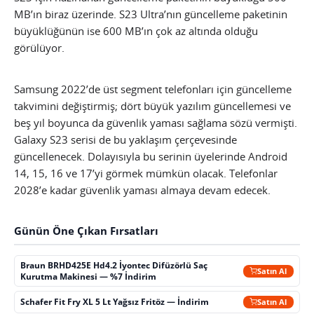
MB’ın biraz üzerinde. S23 Ultra’nın güncelleme paketinin
büyüklüğünün ise 600 MB’ın çok az altında olduğu
görülüyor.
Samsung 2022’de üst segment telefonları için güncelleme
takvimini değiştirmiş; dört büyük yazılım güncellemesi ve
beş yıl boyunca da güvenlik yaması sağlama sözü vermişti.
Galaxy S23 serisi de bu yaklaşım çerçevesinde
güncellenecek. Dolayısıyla bu serinin üyelerinde Android
14, 15, 16 ve 17’yi görmek mümkün olacak. Telefonlar
2028’e kadar güvenlik yaması almaya devam edecek.
Günün Öne Çıkan Fırsatları
Braun BRHD425E Hd4.2 İyontec Difüzörlü Saç
Satın Al
Kurutma Makinesi — %7 İndirim
Schafer Fit Fry XL 5 Lt Yağsız Fritöz — İndirim
Satın Al