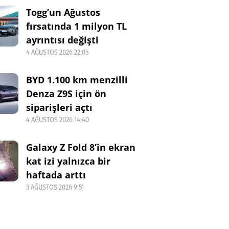
Togg’un Ağustos
fırsatında 1 milyon TL
ayrıntısı değişti
4 AĞUSTOS 2026 22:05
BYD 1.100 km menzilli
Denza Z9S için ön
siparişleri açtı
4 AĞUSTOS 2026 14:40
Galaxy Z Fold 8’in ekran
kat izi yalnızca bir
haftada arttı
3 AĞUSTOS 2026 9:51