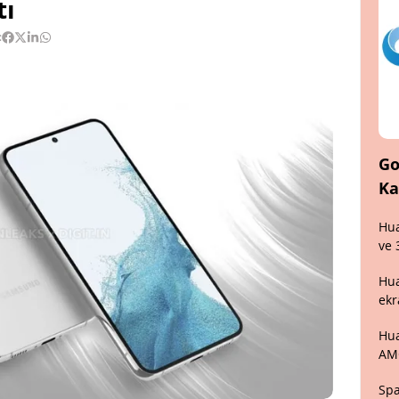
tı
:
Go
Ka
Hua
ve 
Hua
ekr
Hua
AM
Spa