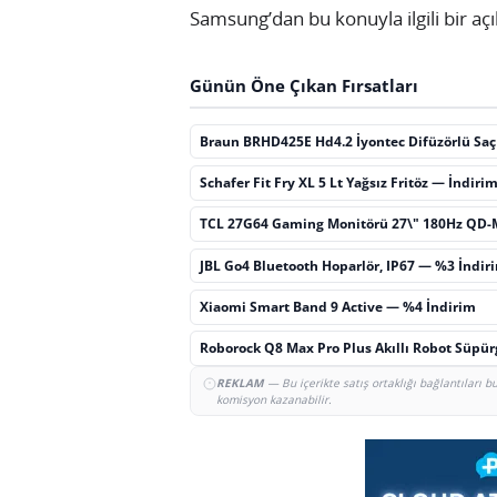
Samsung’dan bu konuyla ilgili bir a
Günün Öne Çıkan Fırsatları
Braun BRHD425E Hd4.2 İyontec Difüzörlü Sa
Schafer Fit Fry XL 5 Lt Yağsız Fritöz — İndiri
TCL 27G64 Gaming Monitörü 27\" 180Hz QD-
JBL Go4 Bluetooth Hoparlör, IP67 — %3 İndir
Xiaomi Smart Band 9 Active — %4 İndirim
Roborock Q8 Max Pro Plus Akıllı Robot Süpü
REKLAM
— Bu içerikte satış ortaklığı bağlantıları 
komisyon kazanabilir.