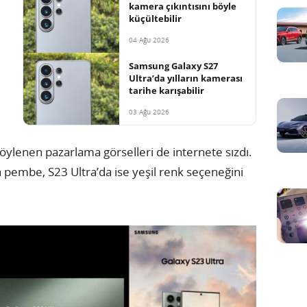
kamera çıkıntısını böyle
küçültebilir
04 Ağu 2026
Samsung Galaxy S27
Ultra’da yılların kamerası
tarihe karışabilir
03 Ağu 2026
söylenen pazarlama görselleri de internete sızdı.
 pembe, S23 Ultra’da ise yeşil renk seçeneğini