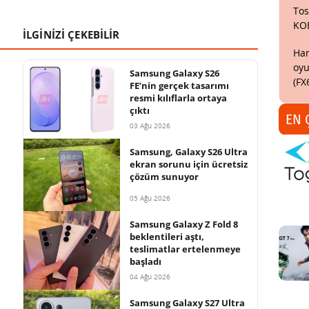
Tos
KO
İLGİNİZİ ÇEKEBİLİR
Har
oyu
Samsung Galaxy S26
(FX
FE’nin gerçek tasarımı
resmi kılıflarla ortaya
çıktı
EN 
03 Ağu 2026
Samsung, Galaxy S26 Ultra
ekran sorunu için ücretsiz
çözüm sunuyor
05 Ağu 2026
Samsung Galaxy Z Fold 8
beklentileri aştı,
teslimatlar ertelenmeye
başladı
04 Ağu 2026
Samsung Galaxy S27 Ultra