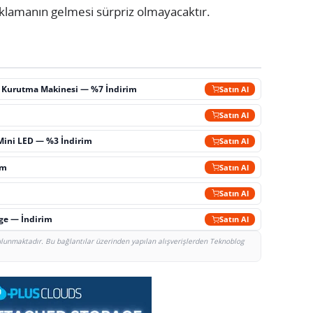
çıklamanın gelmesi sürpriz olmayacaktır.
ç Kurutma Makinesi — %7 İndirim
Satın Al
m
Satın Al
Mini LED — %3 İndirim
Satın Al
im
Satın Al
Satın Al
rge — İndirim
Satın Al
bulunmaktadır. Bu bağlantılar üzerinden yapılan alışverişlerden Teknoblog