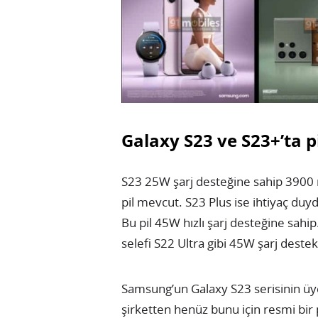
Galaxy S23 ve S23+’ta pi
S23 25W şarj desteğine sahip 3900 
pil mevcut. S23 Plus ise ihtiyaç duy
Bu pil 45W hızlı şarj desteğine sahip
selefi S22 Ultra gibi 45W şarj destek
Samsung’un Galaxy S23 serisinin üyel
şirketten henüz bunu için resmi bir 