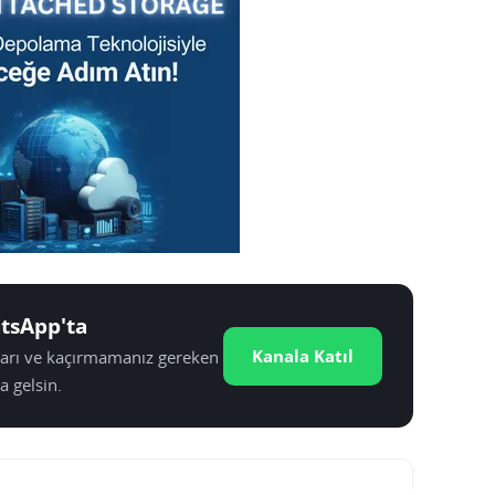
tsApp'ta
Kanala Katıl
tları ve kaçırmamanız gereken
a gelsin.