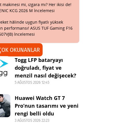
t makinesi mi, ızgara mı? Her ikisi de!
ENIC KCG 2026 M İncelemesi
eket hâlinde uygun fiyatlı yüksek
n performansı! ASUS TUF Gaming F16
607VJB) İncelemesi
ÇOK OKUNANLAR
Togg LFP bataryayı
doğruladı, fiyat ve
menzil nasıl değişecek?
5 AĞUSTOS 2026 12:45
Huawei Watch GT 7
Pro’nun tasarımı ve yeni
rengi belli oldu
3 AĞUSTOS 2026 22:23