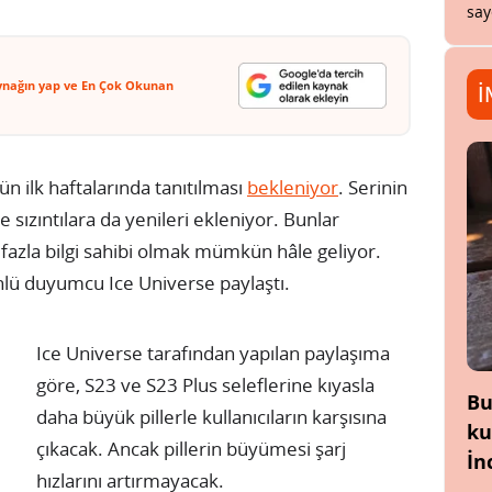
say
ynağın yap ve En Çok Okunan
İ
n ilk haftalarında tanıtılması
bekleniyor
. Serinin
e sızıntılara da yenileri ekleniyor. Bunlar
fazla bilgi sahibi olmak mümkün hâle geliyor.
lü duyumcu Ice Universe paylaştı.
Ice Universe tarafından yapılan paylaşıma
göre, S23 ve S23 Plus seleflerine kıyasla
Bu
daha büyük pillerle kullanıcıların karşısına
ku
çıkacak. Ancak pillerin büyümesi şarj
İn
hızlarını artırmayacak.