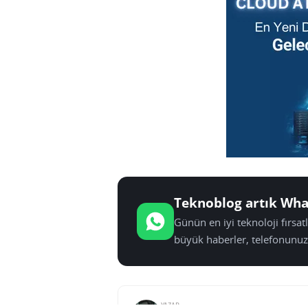
Teknoblog artık Wha
Günün en iyi teknoloji fırsa
büyük haberler, telefonunuz
YAZAR: