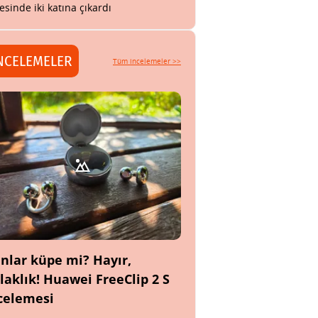
esinde iki katına çıkardı
NCELEMELER
Tüm incelemeler >>
nlar küpe mi? Hayır,
laklık! Huawei FreeClip 2 S
celemesi