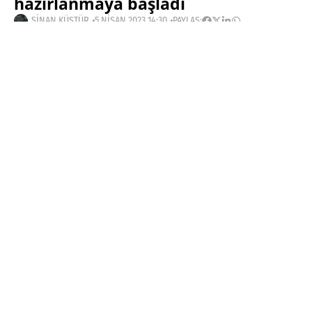
hazırlanmaya başladı
SINAN KÜSTÜR
5 NISAN 2023 14:30
PAYLAŞ:
Haberleri Kaçırma!
Teknoblog'u Google Arama'da
tercihli kaynağın yap ve En Çok
Okunan Haberler'de bizi daha sık
gör.