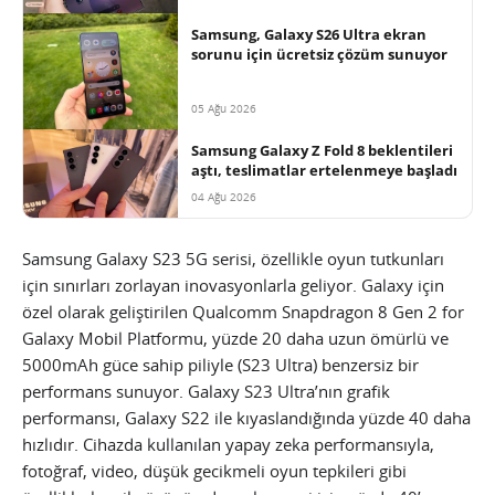
Samsung, Galaxy S26 Ultra ekran
sorunu için ücretsiz çözüm sunuyor
05 Ağu 2026
Samsung Galaxy Z Fold 8 beklentileri
aştı, teslimatlar ertelenmeye başladı
04 Ağu 2026
Samsung Galaxy S23 5G serisi, özellikle oyun tutkunları
için sınırları zorlayan inovasyonlarla geliyor. Galaxy için
özel olarak geliştirilen Qualcomm Snapdragon 8 Gen 2 for
Galaxy Mobil Platformu, yüzde 20 daha uzun ömürlü ve
5000mAh güce sahip piliyle (S23 Ultra) benzersiz bir
performans sunuyor. Galaxy S23 Ultra’nın grafik
performansı, Galaxy S22 ile kıyaslandığında yüzde 40 daha
hızlıdır. Cihazda kullanılan yapay zeka performansıyla,
fotoğraf, video, düşük gecikmeli oyun tepkileri gibi