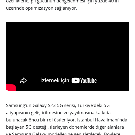
özelliklerle, pil gücünün dengelenmesi için yüzde 40’ın
üzerinde optimizasyon sağlanıyor.
Samsung’un Galaxy S23 5G serisi, Türkiye’deki 5G
altyapısının geliştirilmesine ve yayılmasına katkıda
bulunacak öncü bir rol üstleniyor. İstanbul Havalimanı’nda
başlayan 5G desteği, ilerleyen dönemlerde diğer alanlara
ve Samsung Galaxy modellerine genişletilecek. Böylece,