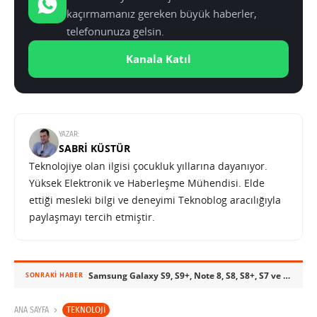
kaçırmamanız gereken büyük haberler,
telefonunuza gelsin.
Kanala Katıl
YAZAR:
SABRI KÜSTÜR
Teknolojiye olan ilgisi çocukluk yıllarına dayanıyor.
Yüksek Elektronik ve Haberleşme Mühendisi. Elde
ettiği mesleki bilgi ve deneyimi Teknoblog aracılığıyla
paylaşmayı tercih etmiştir.
Samsung Galaxy S9, S9+, Note 8, S8, S8+, S7 ve S7 edge’e Fortnite Android nasıl yüklenir? – Video
SONRAKI HABER
TEKNOLOJI
ANA SAYFA