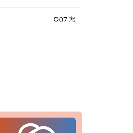
07
Ağu
2026