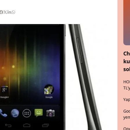
Ch
ku
so
HON
TL’
Yap
Goo
yem
Ope