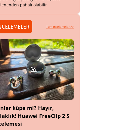
lenenden pahalı olabilir
NCELEMELER
Tüm incelemeler >>
nlar küpe mi? Hayır,
laklık! Huawei FreeClip 2 S
celemesi