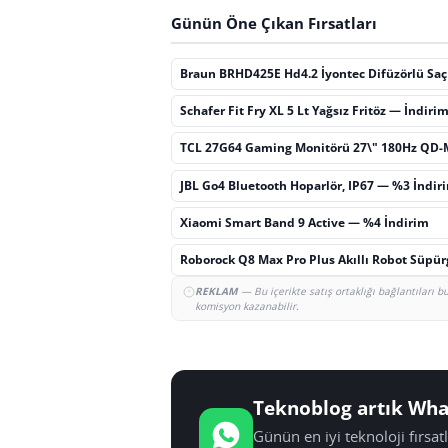
Günün Öne Çıkan Fırsatları
Braun BRHD425E Hd4.2 İyontec Difüzörlü Sa
Schafer Fit Fry XL 5 Lt Yağsız Fritöz — İndiri
TCL 27G64 Gaming Monitörü 27\" 180Hz QD-
JBL Go4 Bluetooth Hoparlör, IP67 — %3 İndir
Xiaomi Smart Band 9 Active — %4 İndirim
Roborock Q8 Max Pro Plus Akıllı Robot Süpü
REKLAM
— Bu içerikte satış ortaklığı bağlantıları 
komisyon kazanabilir.
Teknoblog artık Wha
Günün en iyi teknoloji fırsa