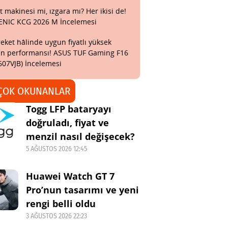
t makinesi mi, ızgara mı? Her ikisi de!
ENIC KCG 2026 M İncelemesi
eket hâlinde uygun fiyatlı yüksek
n performansı! ASUS TUF Gaming F16
607VJB) İncelemesi
ÇOK OKUNANLAR
Togg LFP bataryayı
doğruladı, fiyat ve
menzil nasıl değişecek?
5 AĞUSTOS 2026 12:45
Huawei Watch GT 7
Pro’nun tasarımı ve yeni
rengi belli oldu
3 AĞUSTOS 2026 22:23