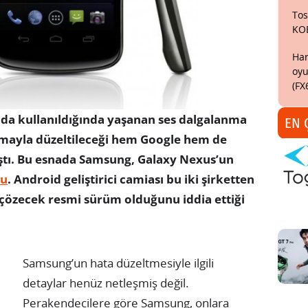
Tos
KO
Har
oyu
(FX
da kullanıldığında yaşanan ses dalgalanma
EN 
mayla düzeltileceği hem Google hem de
tı. Bu esnada Samsung, Galaxy Nexus’un
tu
. Android geliştirici camiası bu iki şirketten
özecek resmi sürüm olduğunu iddia ettiği
Samsung’un hata düzeltmesiyle ilgili
detaylar henüz netleşmiş değil.
Perakendecilere göre Samsung, onlara