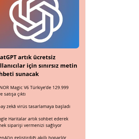
atGPT artık ücretsiz
llanıcılar için sınırsız metin
hbeti sunacak
OR Magic V6 Türkiye’de 129.999
ye satışa çıktı
ay zekâ virüs tasarlamaya başladı
gle Haritalar artık sohbet ederek
ek siparişi vermenizi sağlıyor
nAI’ın geliştirdiği akıllı hoparlör