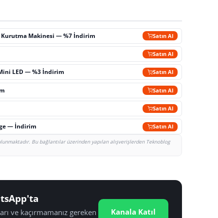
ç Kurutma Makinesi — %7 İndirim
Satın Al
m
Satın Al
Mini LED — %3 İndirim
Satın Al
im
Satın Al
Satın Al
rge — İndirim
Satın Al
bulunmaktadır. Bu bağlantılar üzerinden yapılan alışverişlerden Teknoblog
tsApp'ta
Kanala Katıl
tları ve kaçırmamanız gereken