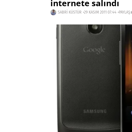
internete salındı
SABRI KÜSTÜR
29 KASIM 2011 07:44
PAYLAŞ: