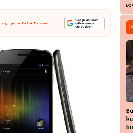
bek
ynağın yap ve En Çok Okunan
İ
Bu
ku
İn