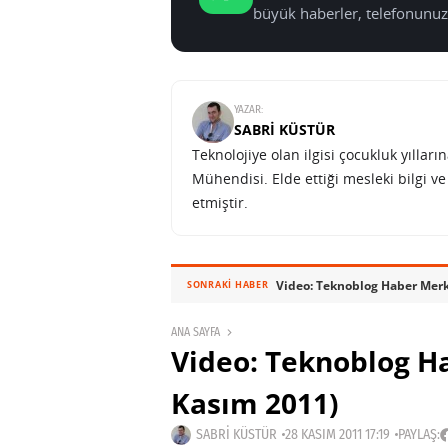
büyük haberler, telefonunuz
YAZAR:
SABRI KÜSTÜR
Teknolojiye olan ilgisi çocukluk yılla
Mühendisi. Elde ettiği mesleki bilgi v
etmiştir.
Video: Teknoblog Haber Merk
SONRAKI HABER
ANA SAYFA
Video: Teknoblog H
Kasım 2011)
SABRI KÜSTÜR
28 KASIM 2011 17:19
PAYLAŞ: