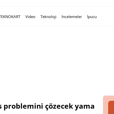
TEKNOKART
Video
Teknoloji
İncelemeler
İpucu
s problemini çözecek yama