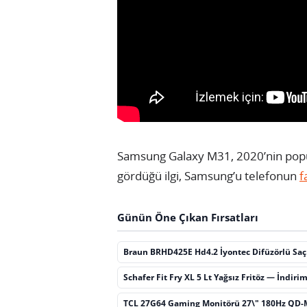
Samsung Galaxy M31, 2020’nin popüle
gördüğü ilgi, Samsung’u telefonun
f
Günün Öne Çıkan Fırsatları
Braun BRHD425E Hd4.2 İyontec Difüzörlü Sa
Schafer Fit Fry XL 5 Lt Yağsız Fritöz — İndiri
TCL 27G64 Gaming Monitörü 27\" 180Hz QD-