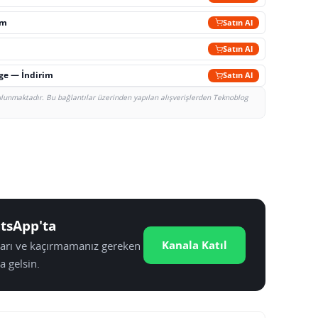
im
Satın Al
Satın Al
rge — İndirim
Satın Al
bulunmaktadır. Bu bağlantılar üzerinden yapılan alışverişlerden Teknoblog
tsApp'ta
Kanala Katıl
tları ve kaçırmamanız gereken
a gelsin.