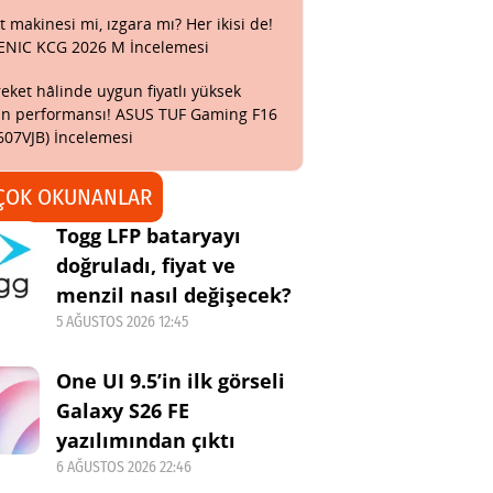
t makinesi mi, ızgara mı? Her ikisi de!
ENIC KCG 2026 M İncelemesi
eket hâlinde uygun fiyatlı yüksek
n performansı! ASUS TUF Gaming F16
607VJB) İncelemesi
ÇOK OKUNANLAR
Togg LFP bataryayı
doğruladı, fiyat ve
menzil nasıl değişecek?
5 AĞUSTOS 2026 12:45
One UI 9.5’in ilk görseli
Galaxy S26 FE
yazılımından çıktı
6 AĞUSTOS 2026 22:46