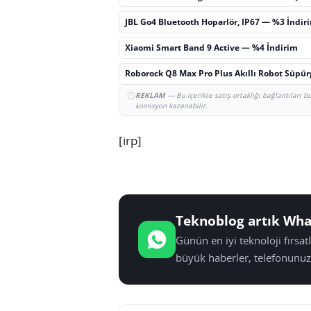
JBL Go4 Bluetooth Hoparlör, IP67 — %3 İndir
Xiaomi Smart Band 9 Active — %4 İndirim
Roborock Q8 Max Pro Plus Akıllı Robot Süpü
REKLAM
— Bu içerikte satış ortaklığı bağlantıları 
komisyon kazanabilir.
[irp]
Teknoblog artık Wha
Günün en iyi teknoloji fırsa
büyük haberler, telefonunuz