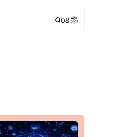
08
Ağu
2026