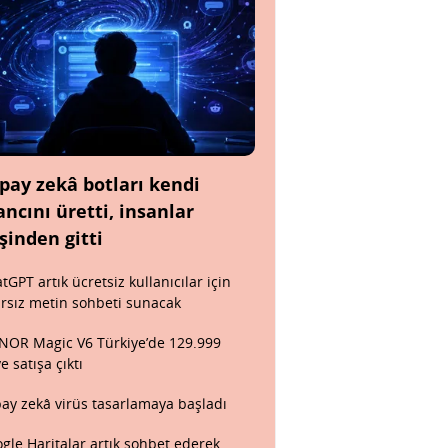
pay zekâ botları kendi
ancını üretti, insanlar
şinden gitti
tGPT artık ücretsiz kullanıcılar için
ırsız metin sohbeti sunacak
OR Magic V6 Türkiye’de 129.999
ye satışa çıktı
ay zekâ virüs tasarlamaya başladı
gle Haritalar artık sohbet ederek