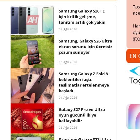
Tos
Samsung Galaxy S26 FE
KO
için kritik gelişme,
tanıtım artık çok yakın
Har
07 Ağu 2026
oyu
(FX
Samsung, Galaxy S26 Ultra
ekran sorunu için ücretsiz
çözüm sunuyor
EN 
05 Ağu 2026
Samsung Galaxy Z Fold 8
beklentileri aştı,
teslimatlar ertelenmeye
başladı
04 Ağu 2026
Galaxy S27 Pro ve Ultra
oyun gücünü ikiye
katlayabilir
06 Ağu 2026
Samsung Galaxy S27 Ultra