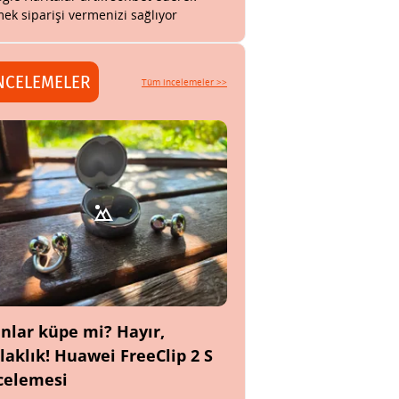
ek siparişi vermenizi sağlıyor
NCELEMELER
Tüm incelemeler >>
nlar küpe mi? Hayır,
laklık! Huawei FreeClip 2 S
celemesi