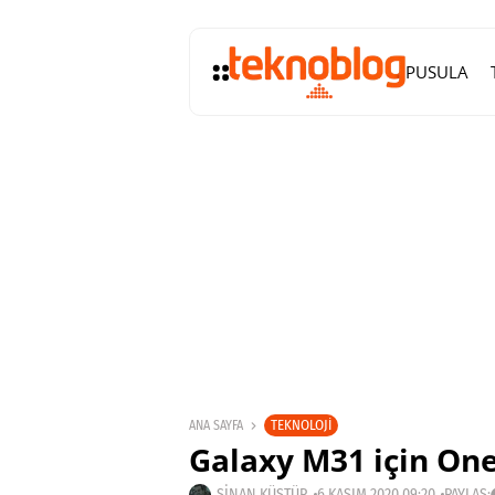
PUSULA
TEKNOLOJI
ANA SAYFA
Galaxy M31 için One
SINAN KÜSTÜR
6 KASIM 2020 09:20
PAYLAŞ: