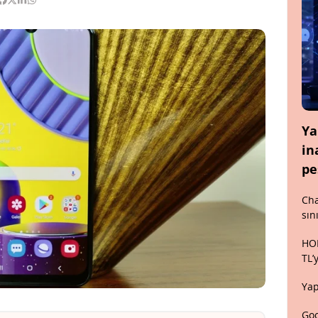
Ya
in
pe
Cha
sın
HON
TL’
Yap
Goo