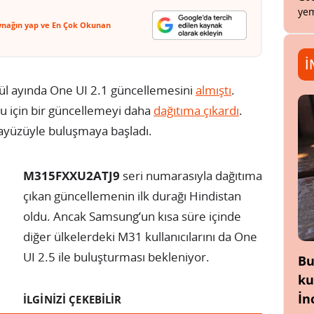
yem
ynağın yap ve En Çok Okunan
İ
ül ayında One UI 2.1 güncellemesini
almıştı
.
nu için bir güncellemeyi daha
dağıtıma çıkardı
.
arayüzüyle buluşmaya başladı.
M315FXXU2ATJ9
seri numarasıyla dağıtıma
çıkan güncellemenin ilk durağı Hindistan
oldu. Ancak Samsung’un kısa süre içinde
diğer ülkelerdeki M31 kullanıcılarını da One
UI 2.5 ile buluşturması bekleniyor.
Bu
ku
İn
İLGİNİZİ ÇEKEBİLİR