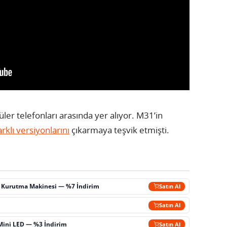
r telefonları arasında yer alıyor. M31’in
arklı versiyonlarını
çıkarmaya teşvik etmişti.
ç Kurutma Makinesi — %7 İndirim
Satın Al
m
Satın Al
Mini LED — %3 İndirim
Satın Al