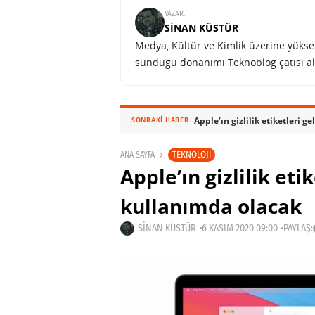
YAZAR:
SINAN KÜSTÜR
Medya, Kültür ve Kimlik üzerine yüksek 
sunduğu donanımı Teknoblog çatısı al
Apple’ın gizlilik etiketleri 
SONRAKI HABER
TEKNOLOJI
ANA SAYFA
Apple’ın gizlilik eti
kullanımda olacak
SINAN KÜSTÜR
6 KASIM 2020 09:00
PAYLAŞ: