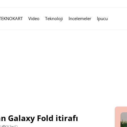
TEKNOKART
Video
Teknoloji
İncelemeler
İpucu
Galaxy Fold itirafı
Ş: