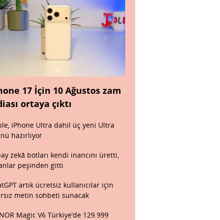
hone 17 İçin 10 Ağustos zam
diası ortaya çıktı
le, iPhone Ultra dahil üç yeni Ultra
nü hazırlıyor
ay zekâ botları kendi inancını üretti,
anlar peşinden gitti
tGPT artık ücretsiz kullanıcılar için
ırsız metin sohbeti sunacak
OR Magic V6 Türkiye’de 129.999