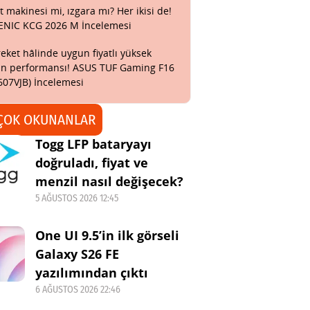
t makinesi mi, ızgara mı? Her ikisi de!
ENIC KCG 2026 M İncelemesi
eket hâlinde uygun fiyatlı yüksek
n performansı! ASUS TUF Gaming F16
607VJB) İncelemesi
ÇOK OKUNANLAR
Togg LFP bataryayı
doğruladı, fiyat ve
menzil nasıl değişecek?
5 AĞUSTOS 2026 12:45
One UI 9.5’in ilk görseli
Galaxy S26 FE
yazılımından çıktı
6 AĞUSTOS 2026 22:46