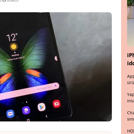
iP
id
App
ürü
Yap
ins
Cha
sın
HON