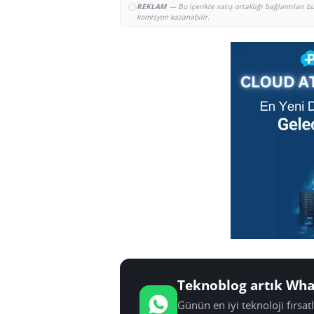
REKLAM
— Bu içerikte satış ortaklığı bağlantıları 
komisyon kazanabilir.
Teknoblog artık Wha
Günün en iyi teknoloji fırsa