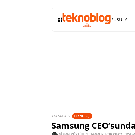
PUSULA
TEKNOLOJI
ANA SAYFA
Samsung CEO’sundan 
SINAN KÜSTÜR
2 TEMMUZ 2019 09:03
PAYLA