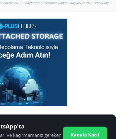
bulunmaktadır. Bu bağlantılar üzerinden yapılan alışverişlerden Teknoblog
tsApp'ta
Kanala Katıl
tları ve kaçırmamanız gereken