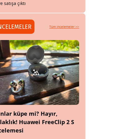
ye satışa çıktı
NCELEMELER
Tüm incelemeler >>
nlar küpe mi? Hayır,
laklık! Huawei FreeClip 2 S
celemesi