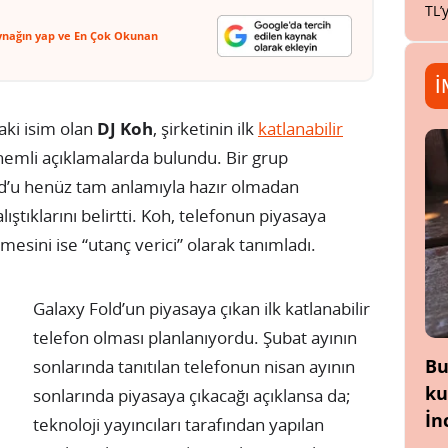
TL’
ynağın yap ve En Çok Okunan
İ
aki isim olan
DJ Koh
, şirketinin ilk
katlanabilir
mli açıklamalarda bulundu. Bir grup
d’u henüz tam anlamıyla hazır olmadan
ıştıklarını belirtti. Koh, telefonun piyasaya
mesini ise “utanç verici” olarak tanımladı.
Galaxy Fold’un piyasaya çıkan ilk katlanabilir
telefon olması planlanıyordu. Şubat ayının
Bu
sonlarında tanıtılan telefonun nisan ayının
ku
sonlarında piyasaya çıkacağı açıklansa da;
İn
teknoloji yayıncıları tarafından yapılan