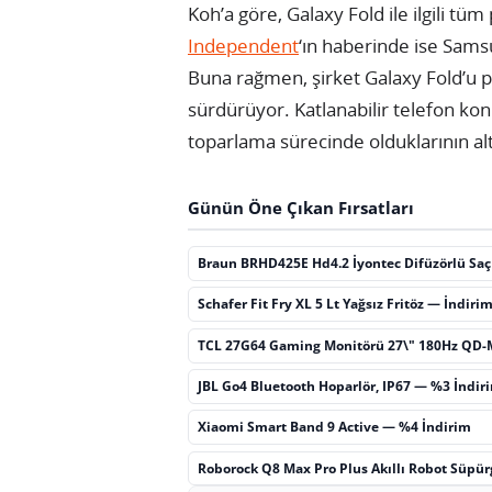
Koh’a göre, Galaxy Fold ile ilgili t
Independent
‘ın haberinde ise Samsun
Buna rağmen, şirket Galaxy Fold’u
sürdürüyor. Katlanabilir telefon kon
toparlama sürecinde olduklarının altı
Günün Öne Çıkan Fırsatları
Braun BRHD425E Hd4.2 İyontec Difüzörlü Sa
Schafer Fit Fry XL 5 Lt Yağsız Fritöz — İndiri
TCL 27G64 Gaming Monitörü 27\" 180Hz QD-
JBL Go4 Bluetooth Hoparlör, IP67 — %3 İndir
Xiaomi Smart Band 9 Active — %4 İndirim
Roborock Q8 Max Pro Plus Akıllı Robot Süpü