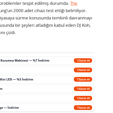
üm problemler tespit edilmiş durumda.
The
g’un 2000 adet cihazı test ettiği belirtiliyor.
 piyasaya sürme konusunda temkinli davranmayı
usunda bir şeyleri atladığını kabul eden DJ Koh,
nı çizdi.
ç Kurutma Makinesi — %7 İndirim
Satın Al
m
Satın Al
Mini LED — %3 İndirim
Satın Al
im
Satın Al
Satın Al
rge — İndirim
Satın Al