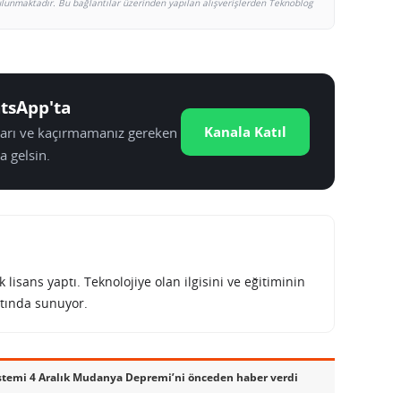
bulunmaktadır. Bu bağlantılar üzerinden yapılan alışverişlerden Teknoblog
tsApp'ta
Kanala Katıl
tları ve kaçırmamanız gereken
a gelsin.
lisans yaptı. Teknolojiye olan ilgisini ve eğitiminin
tında sunuyor.
stemi 4 Aralık Mudanya Depremi’ni önceden haber verdi