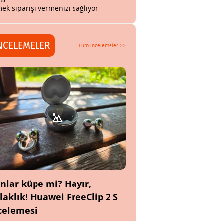
ek siparişi vermenizi sağlıyor
NCELEMELER
Tüm incelemeler >>
nlar küpe mi? Hayır,
laklık! Huawei FreeClip 2 S
celemesi