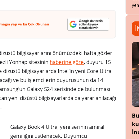
yem
ynağın yap ve En Çok Okunan
İ
izüstü bilgisayarlarını önümüzdeki hafta gözler
ezli Yonhap sitesinin
haberine göre
, duyuru 15
e dizüstü bilgisayarlarda Intel’in yeni Core Ultra
ılacağı ve bu işlemcilerin duyurusunun da 14
or. Samsung’un Galaxy S24 serisinde de bulunması
‘tan yeni dizüstü bilgisayarlarda da yararlanılacağı
.
Bu
ku
Galaxy Book 4 Ultra, yeni serinin amiral
İn
gemiliğini üstlenecek. Duyumcu