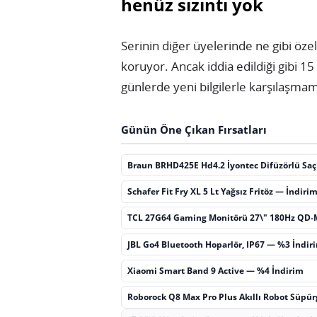
henüz sızıntı yok
Serinin diğer üyelerinde ne gibi özell
koruyor. Ancak iddia edildiği gibi 1
günlerde yeni bilgilerle karşılaşmam
Günün Öne Çıkan Fırsatları
Braun BRHD425E Hd4.2 İyontec Difüzörlü Sa
Schafer Fit Fry XL 5 Lt Yağsız Fritöz — İndiri
TCL 27G64 Gaming Monitörü 27\" 180Hz QD-
JBL Go4 Bluetooth Hoparlör, IP67 — %3 İndir
Xiaomi Smart Band 9 Active — %4 İndirim
Roborock Q8 Max Pro Plus Akıllı Robot Süpü