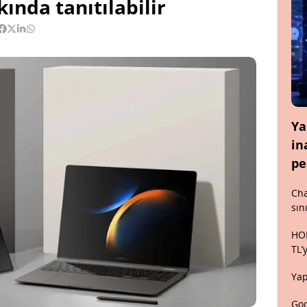
kında tanıtılabilir
Ya
in
pe
Cha
sın
HON
TL’
Yap
Goo