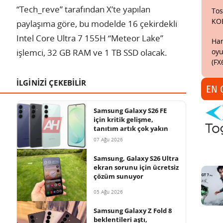
“Tech_reve” tarafından X’te yapılan
Tos
KO
paylaşıma göre, bu modelde 16 çekirdekli
Intel Core Ultra 7 155H “Meteor Lake”
Har
oyu
işlemci, 32 GB RAM ve 1 TB SSD olacak.
(FX
İLGİNİZİ ÇEKEBİLİR
EN 
Samsung Galaxy S26 FE
için kritik gelişme,
tanıtım artık çok yakın
07 Ağu 2026
Samsung, Galaxy S26 Ultra
ekran sorunu için ücretsiz
çözüm sunuyor
05 Ağu 2026
Samsung Galaxy Z Fold 8
beklentileri aştı,