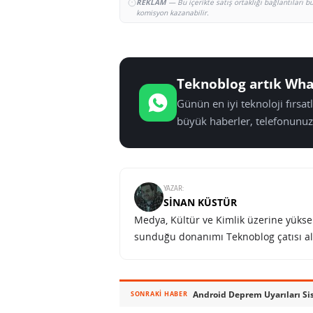
REKLAM
— Bu içerikte satış ortaklığı bağlantıları 
komisyon kazanabilir.
Teknoblog artık Wha
Günün en iyi teknoloji fırsa
büyük haberler, telefonunuz
YAZAR:
SINAN KÜSTÜR
Medya, Kültür ve Kimlik üzerine yüksek 
sunduğu donanımı Teknoblog çatısı al
Android Deprem Uyarıları Si
SONRAKI HABER