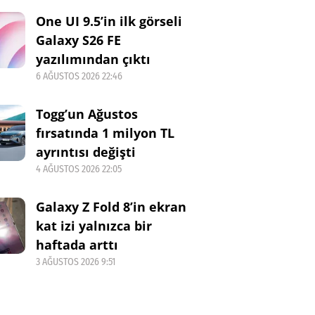
One UI 9.5’in ilk görseli
Galaxy S26 FE
yazılımından çıktı
6 AĞUSTOS 2026 22:46
Togg’un Ağustos
fırsatında 1 milyon TL
ayrıntısı değişti
4 AĞUSTOS 2026 22:05
Galaxy Z Fold 8’in ekran
kat izi yalnızca bir
haftada arttı
3 AĞUSTOS 2026 9:51