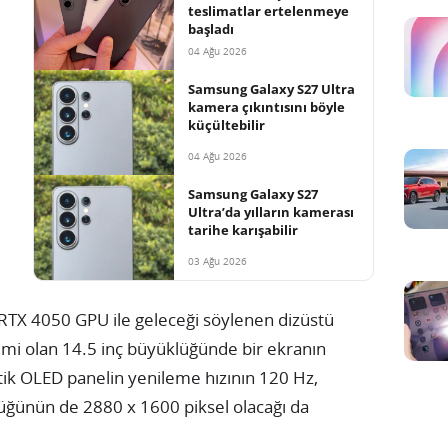
teslimatlar ertelenmeye
başladı
04 Ağu 2026
Samsung Galaxy S27 Ultra
kamera çıkıntısını böyle
küçültebilir
04 Ağu 2026
Samsung Galaxy S27
Ultra’da yılların kamerası
tarihe karışabilir
03 Ağu 2026
TX 4050 GPU ile geleceği söylenen dizüstü
imi olan 14.5 inç büyüklüğünde bir ekranın
tik OLED panelin yenileme hızının 120 Hz,
üğünün de 2880 x 1600 piksel olacağı da