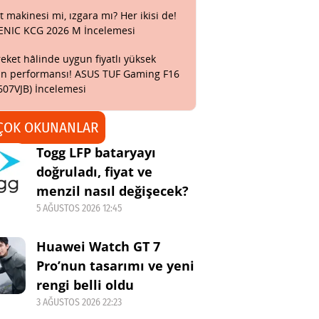
t makinesi mi, ızgara mı? Her ikisi de!
ENIC KCG 2026 M İncelemesi
eket hâlinde uygun fiyatlı yüksek
n performansı! ASUS TUF Gaming F16
607VJB) İncelemesi
ÇOK OKUNANLAR
Togg LFP bataryayı
doğruladı, fiyat ve
menzil nasıl değişecek?
5 AĞUSTOS 2026 12:45
Huawei Watch GT 7
Pro’nun tasarımı ve yeni
rengi belli oldu
3 AĞUSTOS 2026 22:23