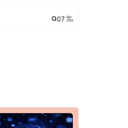
07
Ağu
2026