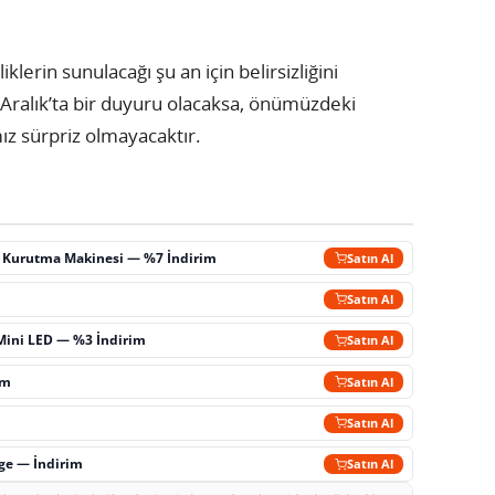
iklerin sunulacağı şu an için belirsizliğini
5 Aralık’ta bir duyuru olacaksa, önümüzdeki
ız sürpriz olmayacaktır.
ç Kurutma Makinesi — %7 İndirim
Satın Al
m
Satın Al
Mini LED — %3 İndirim
Satın Al
im
Satın Al
Satın Al
rge — İndirim
Satın Al