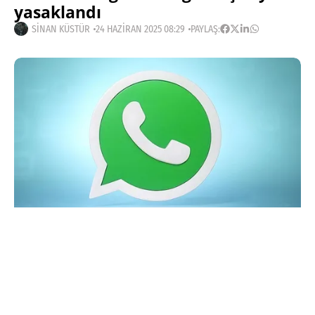
yasaklandı
SINAN KÜSTÜR
24 HAZIRAN 2025 08:29
PAYLAŞ:
Haberleri Kaçırma!
Teknoblog'u Google Arama'da
tercihli kaynağın yap ve En Çok
Okunan Haberler'de bizi daha sık
gör.