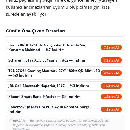
henüz paylaşılmış değil. Yine de, güncellemeyi yükleyen
kullanıcılar cihazlarının uyumlu olup olmadığını kısa
sürede anlayabiliyor.
Günün Öne Çıkan Fırsatları
Braun BRHD425E Hd4.2 İyontec Difüzörlü Saç
Satın Al
Kurutma Makinesi — %7 İndirim
Schafer Fit Fry XL 5 Lt Yağsız Fritöz — İndirim
Satın Al
TCL 27G64 Gaming Monitörü 27\" 180Hz QD-Mini LED
Satın Al
— %3 İndirim
JBL Go4 Bluetooth Hoparlör, IP67 — %3 İndirim
Satın Al
Xiaomi Smart Band 9 Active — %4 İndirim
Satın Al
Roborock Q8 Max Pro Plus Akıllı Robot Süpürge —
Satın Al
İndirim
REKLAM
— Bu içerikte satış ortaklığı bağlantıları bulunmaktadır. Bu
bağlantılar üzerinden yapılan alışverişlerden Teknoblog komisyon
kazanabilir.