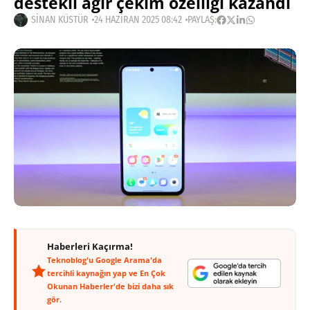
destekli ağır çekim özelliği kazandı
SINAN KÜSTÜR
24 HAZIRAN 2025 08:42
PAYLAŞ:
Haberleri Kaçırma!
Teknoblog'u Google Arama'da
tercihli kaynağın yap ve En Çok
Okunan Haberler'de bizi daha sık
gör.