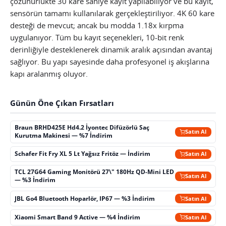
çözünürlükte 30 kare saniye kayıt yapılabiliyor ve bu kayıt,
sensörün tamamı kullanılarak gerçekleştiriliyor. 4K 60 kare
desteği de mevcut; ancak bu modda 1.18x kırpma
uygulanıyor. Tüm bu kayıt seçenekleri, 10-bit renk
derinliğiyle desteklenerek dinamik aralık açısından avantaj
sağlıyor. Bu yapı sayesinde daha profesyonel iş akışlarına
kapı aralanmış oluyor.
Günün Öne Çıkan Fırsatları
Braun BRHD425E Hd4.2 İyontec Difüzörlü Saç
Satın Al
Kurutma Makinesi — %7 İndirim
Schafer Fit Fry XL 5 Lt Yağsız Fritöz — İndirim
Satın Al
TCL 27G64 Gaming Monitörü 27\" 180Hz QD-Mini LED
Satın Al
— %3 İndirim
JBL Go4 Bluetooth Hoparlör, IP67 — %3 İndirim
Satın Al
Xiaomi Smart Band 9 Active — %4 İndirim
Satın Al