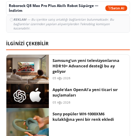
Roborock Q8 Max Pro Plus Akıllı Robot Süpürge —
Satın Al
İndirim
REKLAM
— Bu içerikte satış ortaklığı bağlantıları bulunmaktadır. Bu
bağlantılar üzerinden yapılan alışverişlerden Teknoblog komisyon
kazanabilir.
İLGİNİZİ ÇEKEBİLİR
Samsung’un yeni televizyonlarına
HDR10+ Advanced desteği bu ay
geliyor
05 Ağu 2026
Apple’dan OpenAI’a yeni ticari sır
suçlamaları
05 Ağu 2026
Sony popüler WH-1000XM6
kulaklığına yeni bir renk ekledi