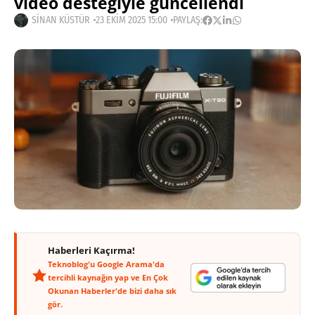
video desteğiyle güncellendi
SINAN KÜSTÜR
23 EKIM 2025 15:00
PAYLAŞ:
Haberleri Kaçırma!
Teknoblog'u Google Arama'da
tercihli kaynağın yap ve En Çok
Okunan Haberler'de bizi daha sık
gör.