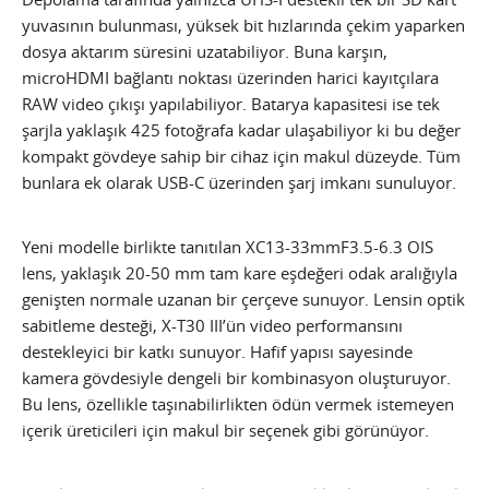
yuvasının bulunması, yüksek bit hızlarında çekim yaparken
dosya aktarım süresini uzatabiliyor. Buna karşın,
microHDMI bağlantı noktası üzerinden harici kayıtçılara
RAW video çıkışı yapılabiliyor. Batarya kapasitesi ise tek
şarjla yaklaşık 425 fotoğrafa kadar ulaşabiliyor ki bu değer
kompakt gövdeye sahip bir cihaz için makul düzeyde. Tüm
bunlara ek olarak USB-C üzerinden şarj imkanı sunuluyor.
Yeni modelle birlikte tanıtılan XC13-33mmF3.5-6.3 OIS
lens, yaklaşık 20-50 mm tam kare eşdeğeri odak aralığıyla
genişten normale uzanan bir çerçeve sunuyor. Lensin optik
sabitleme desteği, X-T30 III’ün video performansını
destekleyici bir katkı sunuyor. Hafif yapısı sayesinde
kamera gövdesiyle dengeli bir kombinasyon oluşturuyor.
Bu lens, özellikle taşınabilirlikten ödün vermek istemeyen
içerik üreticileri için makul bir seçenek gibi görünüyor.