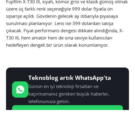
Fujifilm X-T30 III, siyah, kömür grisi ve klasik gümüş olmak
üzere üç farklı renk seçeneğiyle 999 dolar fiyatla ön
siparişe açıldı. Gövdenin gelecek ay itibarıyla piyasaya
sunulması planlanıyor. Lens ise 399 dolardan satışa
çıkacak. Fiyat-performans dengesi dikkate alındığında, X-
T30 III, hem amatör hem de orta seviye kullanıcıları
hedefleyen dengeli bir ürün olarak konumlanıyor.
Teknoblog artık WhatsApp'ta
Günün en iyi teknoloji fırsatları ve
kaçırmamanız gereken büyük haberler,
telefonunuza gelsin.
Kanala Katıl