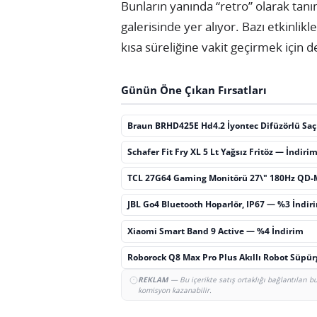
Bunların yanında “retro” olarak tan
galerisinde yer alıyor. Bazı etkinlik
kısa süreliğine vakit geçirmek için d
Günün Öne Çıkan Fırsatları
Braun BRHD425E Hd4.2 İyontec Difüzörlü Sa
Schafer Fit Fry XL 5 Lt Yağsız Fritöz — İndiri
TCL 27G64 Gaming Monitörü 27\" 180Hz QD-
JBL Go4 Bluetooth Hoparlör, IP67 — %3 İndir
Xiaomi Smart Band 9 Active — %4 İndirim
Roborock Q8 Max Pro Plus Akıllı Robot Süpü
REKLAM
— Bu içerikte satış ortaklığı bağlantıları 
komisyon kazanabilir.