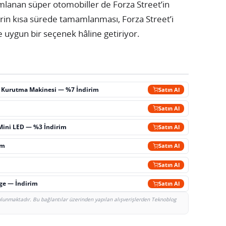
ımlanan süper otomobiller de Forza Street’in
lerin kısa sürede tamamlanması, Forza Street’i
e uygun bir seçenek hâline getiriyor.
ç Kurutma Makinesi — %7 İndirim
Satın Al
m
Satın Al
Mini LED — %3 İndirim
Satın Al
im
Satın Al
Satın Al
rge — İndirim
Satın Al
bulunmaktadır. Bu bağlantılar üzerinden yapılan alışverişlerden Teknoblog