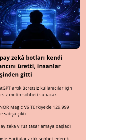
pay zekâ botları kendi
ancını üretti, insanlar
şinden gitti
tGPT artık ücretsiz kullanıcılar için
ırsız metin sohbeti sunacak
OR Magic V6 Türkiye’de 129.999
ye satışa çıktı
ay zekâ virüs tasarlamaya başladı
gle Haritalar artık sohbet ederek