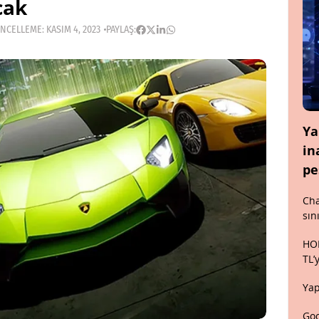
cak
NCELLEME: KASIM 4, 2023
PAYLAŞ:
Ya
in
pe
Cha
sın
HON
TL’
Yap
Goo