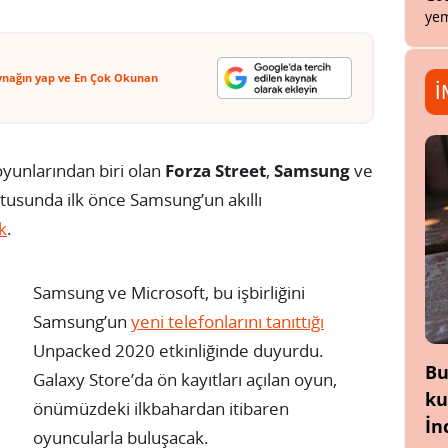
yem
ynağın yap ve En Çok Okunan
İ
yunlarından biri olan
Forza Street
,
Samsung
ve
ltusunda ilk önce Samsung’un akıllı
k
.
Samsung ve Microsoft, bu işbirliğini
Samsung’un
yeni telefonlarını tanıttığı
Unpacked 2020 etkinliğinde duyurdu.
Bu
Galaxy Store’da ön kayıtları açılan oyun,
ku
önümüzdeki ilkbahardan itibaren
İn
oyuncularla buluşacak.