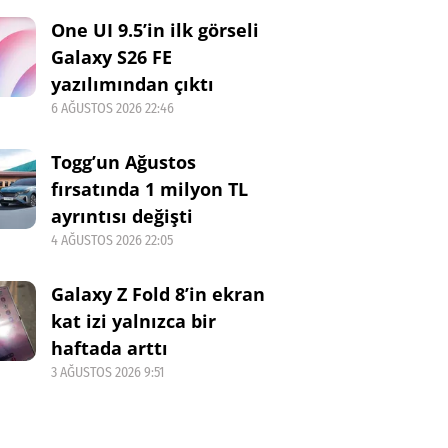
One UI 9.5’in ilk görseli
Galaxy S26 FE
yazılımından çıktı
6 AĞUSTOS 2026 22:46
Togg’un Ağustos
fırsatında 1 milyon TL
ayrıntısı değişti
4 AĞUSTOS 2026 22:05
Galaxy Z Fold 8’in ekran
kat izi yalnızca bir
haftada arttı
3 AĞUSTOS 2026 9:51