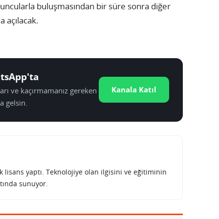
yuncularla buluşmasından bir süre sonra diğer
a açılacak.
tsApp'ta
Kanala Katıl
tları ve kaçırmamanız gereken
a gelsin.
lisans yaptı. Teknolojiye olan ilgisini ve eğitiminin
tında sunuyor.