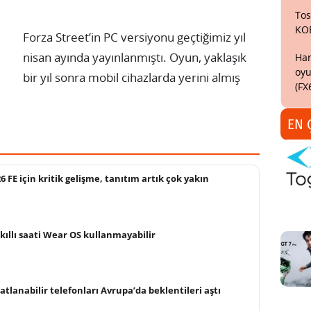
Tos
KO
Forza Street’in PC versiyonu geçtiğimiz yıl
nisan ayında yayınlanmıştı. Oyun, yaklaşık
Har
oyu
bir yıl sonra mobil cihazlarda yerini almış
(FX
EN 
FE için kritik gelişme, tanıtım artık çok yakın
ıllı saati Wear OS kullanmayabilir
tlanabilir telefonları Avrupa’da beklentileri aştı