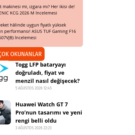
t makinesi mi, ızgara mı? Her ikisi de!
ENIC KCG 2026 M İncelemesi
eket hâlinde uygun fiyatlı yüksek
n performansı! ASUS TUF Gaming F16
607VJB) İncelemesi
ÇOK OKUNANLAR
Togg LFP bataryayı
doğruladı, fiyat ve
menzil nasıl değişecek?
5 AĞUSTOS 2026 12:45
Huawei Watch GT 7
Pro’nun tasarımı ve yeni
rengi belli oldu
3 AĞUSTOS 2026 22:23