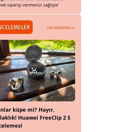
ek siparişi vermenizi sağlıyor
NCELEMELER
Tüm incelemeler >>
nlar küpe mi? Hayır,
laklık! Huawei FreeClip 2 S
celemesi