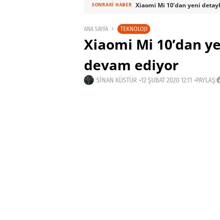
Xiaomi Mi 10’dan yeni detay
SONRAKI HABER
TEKNOLOJI
ANA SAYFA
Xiaomi Mi 10’dan y
devam ediyor
SINAN KÜSTÜR
12 ŞUBAT 2020 12:11
PAYLAŞ: