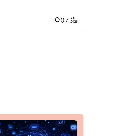
07
Ağu
2026