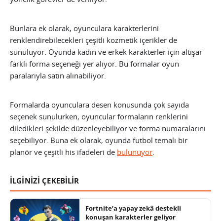
Bunlara ek olarak, oyunculara karakterlerini
renklendirebilecekleri çeşitli kozmetik içerikler de
sunuluyor. Oyunda kadın ve erkek karakterler için altışar
farklı forma seçeneği yer alıyor. Bu formalar oyun
paralarıyla satın alınabiliyor.
Formalarda oyunculara desen konusunda çok sayıda
seçenek sunulurken, oyuncular formaların renklerini
diledikleri şekilde düzenleyebiliyor ve forma numaralarını
seçebiliyor. Buna ek olarak, oyunda futbol temalı bir
planör ve çeşitli his ifadeleri de
bulunuyor
.
İLGİNİZİ ÇEKEBİLİR
Fortnite’a yapay zekâ destekli
konuşan karakterler geliyor