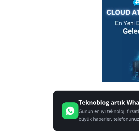
Teknoblog artık Wha
Günün en iyi teknoloji fırsa
büyük haberler, telefonunuz