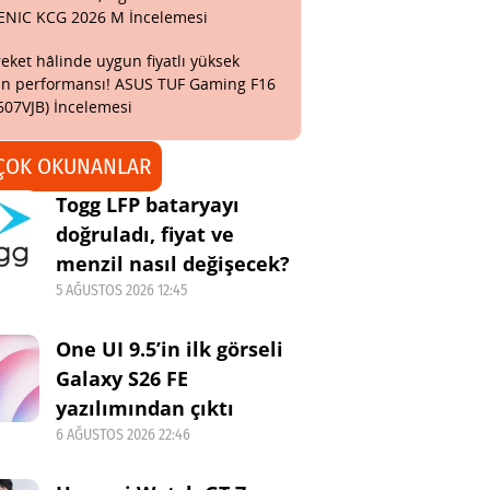
ENIC KCG 2026 M İncelemesi
eket hâlinde uygun fiyatlı yüksek
n performansı! ASUS TUF Gaming F16
607VJB) İncelemesi
ÇOK OKUNANLAR
Togg LFP bataryayı
doğruladı, fiyat ve
menzil nasıl değişecek?
5 AĞUSTOS 2026 12:45
One UI 9.5’in ilk görseli
Galaxy S26 FE
yazılımından çıktı
6 AĞUSTOS 2026 22:46