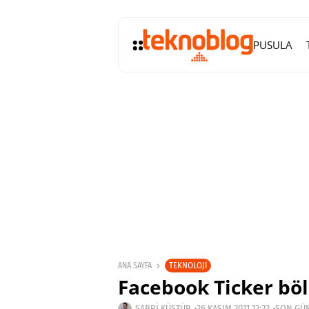
PUSULA
TEKNOLOJI
ANA SAYFA
Facebook Ticker bö
SABRI KÜSTÜR
26 KASIM 2011 12:22
SON GÜN