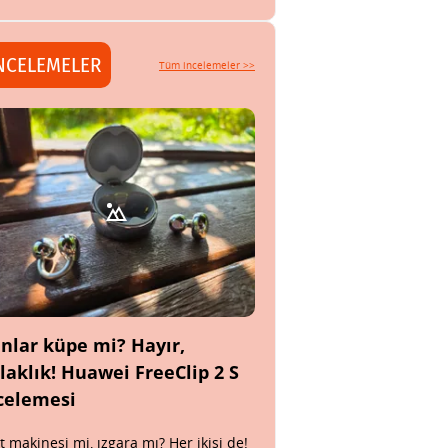
NCELEMELER
Tüm incelemeler >>
nlar küpe mi? Hayır,
laklık! Huawei FreeClip 2 S
celemesi
t makinesi mi, ızgara mı? Her ikisi de!