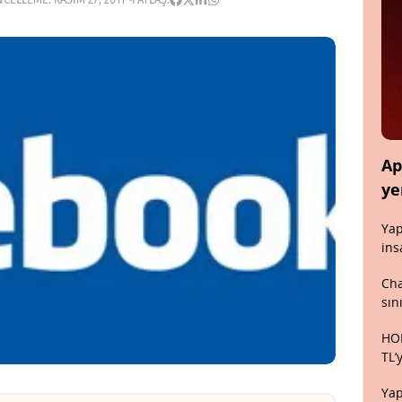
Ap
ye
Yap
ins
Cha
sın
HON
TL’
Yap