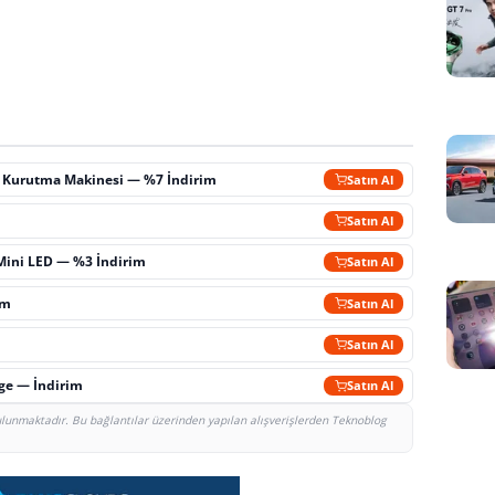
ç Kurutma Makinesi — %7 İndirim
Satın Al
m
Satın Al
Mini LED — %3 İndirim
Satın Al
im
Satın Al
Satın Al
rge — İndirim
Satın Al
bulunmaktadır. Bu bağlantılar üzerinden yapılan alışverişlerden Teknoblog