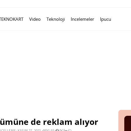
TEKNOKART
Video
Teknoloji
İncelemeler
İpucu
lümüne de reklam alıyor
CELLEME: KASIM 27, 2011
PAYLAŞ: