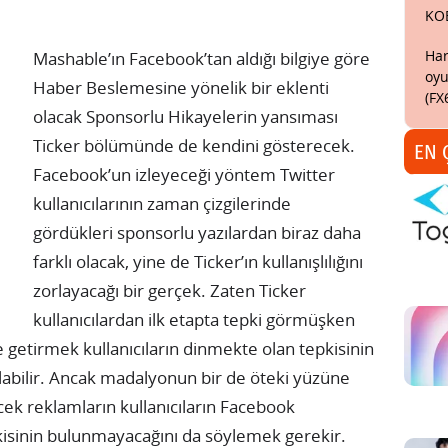
KO
Har
Mashable’ın Facebook’tan aldığı bilgiye göre
oyu
Haber Beslemesine yönelik bir eklenti
(FX
olacak Sponsorlu Hikayelerin yansıması
Ticker bölümünde de kendini gösterecek.
EN 
Facebook’un izleyeceği yöntem Twitter
kullanıcılarının zaman çizgilerinde
gördükleri sponsorlu yazılardan biraz daha
farklı olacak, yine de Ticker’ın kullanışlılığını
zorlayacağı bir gerçek.
Zaten Ticker
kullanıcılardan ilk etapta tepki görmüşken
e getirmek kullanıcıların dinmekte olan tepkisinin
bilir. Ancak madalyonun bir de öteki yüzüne
cek reklamların kullanıcıların Facebook
isinin bulunmayacağını da söylemek gerekir.