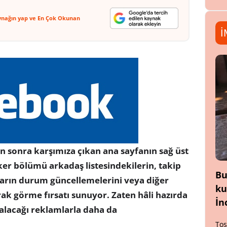
ynağın yap ve En Çok Okunan
İ
n sonra karşımıza çıkan ana sayfanın sağ üst
er bölümü arkadaş listesindekilerin, takip
Bu
ların durum güncellemelerini veya diğer
ku
rak görme fırsatı sunuyor. Zaten hâli hazırda
İn
alacağı reklamlarla daha da
Tos