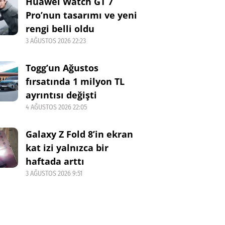
Huawei Watch GT 7
Pro’nun tasarımı ve yeni
rengi belli oldu
3 AĞUSTOS 2026 22:23
Togg’un Ağustos
fırsatında 1 milyon TL
ayrıntısı değişti
4 AĞUSTOS 2026 22:05
Galaxy Z Fold 8’in ekran
kat izi yalnızca bir
haftada arttı
3 AĞUSTOS 2026 9:51