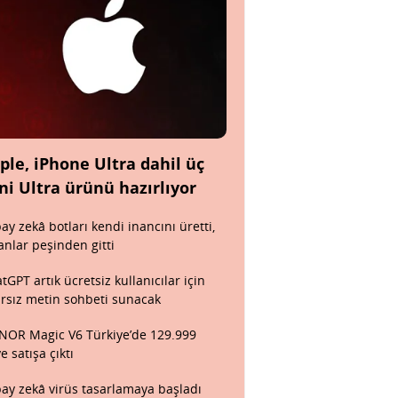
ple, iPhone Ultra dahil üç
ni Ultra ürünü hazırlıyor
ay zekâ botları kendi inancını üretti,
anlar peşinden gitti
tGPT artık ücretsiz kullanıcılar için
ırsız metin sohbeti sunacak
OR Magic V6 Türkiye’de 129.999
ye satışa çıktı
ay zekâ virüs tasarlamaya başladı