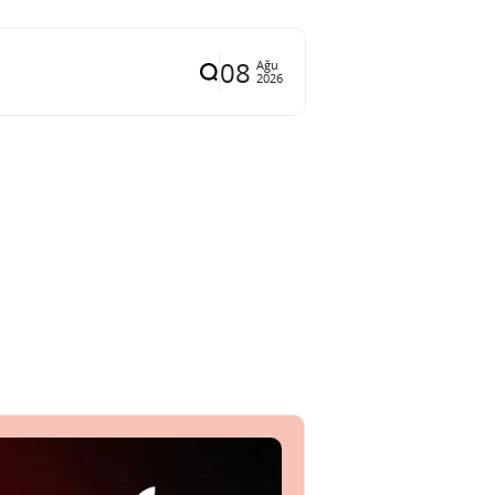
08
Ağu
2026