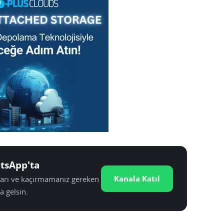
tsApp'ta
Kanala Katıl
tları ve kaçırmamanız gereken
a gelsin.