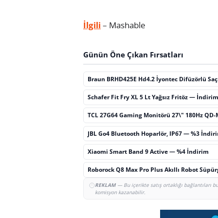
İlgili
– Mashable
Günün Öne Çıkan Fırsatları
Braun BRHD425E Hd4.2 İyontec Difüzörlü Sa
Schafer Fit Fry XL 5 Lt Yağsız Fritöz — İndiri
TCL 27G64 Gaming Monitörü 27\" 180Hz QD-
JBL Go4 Bluetooth Hoparlör, IP67 — %3 İndir
Xiaomi Smart Band 9 Active — %4 İndirim
Roborock Q8 Max Pro Plus Akıllı Robot Süpü
REKLAM
— Bu içerikte satış ortaklığı bağlantıları 
komisyon kazanabilir.