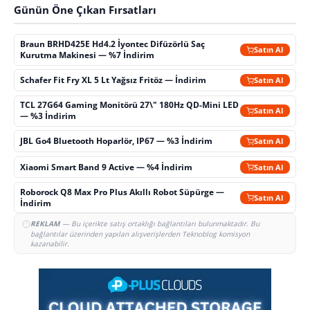
Günün Öne Çıkan Fırsatları
Braun BRHD425E Hd4.2 İyontec Difüzörlü Saç
Satın Al
Kurutma Makinesi — %7 İndirim
Schafer Fit Fry XL 5 Lt Yağsız Fritöz — İndirim
Satın Al
TCL 27G64 Gaming Monitörü 27\" 180Hz QD-Mini LED
Satın Al
— %3 İndirim
JBL Go4 Bluetooth Hoparlör, IP67 — %3 İndirim
Satın Al
Xiaomi Smart Band 9 Active — %4 İndirim
Satın Al
Roborock Q8 Max Pro Plus Akıllı Robot Süpürge —
Satın Al
İndirim
REKLAM
— Bu içerikte satış ortaklığı bağlantıları bulunmaktadır. Bu
bağlantılar üzerinden yapılan alışverişlerden Teknoblog komisyon
kazanabilir.