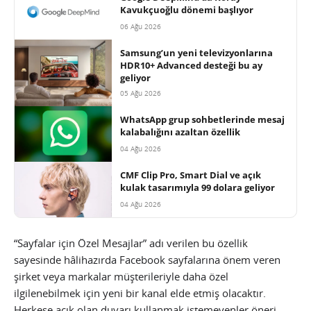
Kavukçuoğlu dönemi başlıyor
06 Ağu 2026
Samsung’un yeni televizyonlarına
HDR10+ Advanced desteği bu ay
geliyor
05 Ağu 2026
WhatsApp grup sohbetlerinde mesaj
kalabalığını azaltan özellik
04 Ağu 2026
CMF Clip Pro, Smart Dial ve açık
kulak tasarımıyla 99 dolara geliyor
04 Ağu 2026
“Sayfalar için Özel Mesajlar” adı verilen bu özellik
sayesinde hâlihazırda Facebook sayfalarına önem veren
şirket veya markalar müşterileriyle daha özel
ilgilenebilmek için yeni bir kanal elde etmiş olacaktır.
Herkese açık olan duvarı kullanmak istemeyenler öneri,