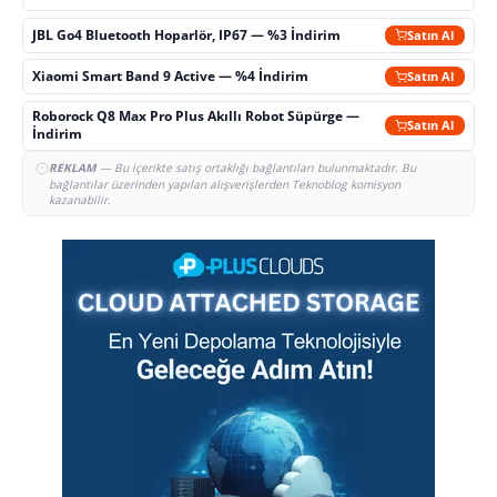
JBL Go4 Bluetooth Hoparlör, IP67 — %3 İndirim
Satın Al
Xiaomi Smart Band 9 Active — %4 İndirim
Satın Al
Roborock Q8 Max Pro Plus Akıllı Robot Süpürge —
Satın Al
İndirim
REKLAM
— Bu içerikte satış ortaklığı bağlantıları bulunmaktadır. Bu
bağlantılar üzerinden yapılan alışverişlerden Teknoblog komisyon
kazanabilir.