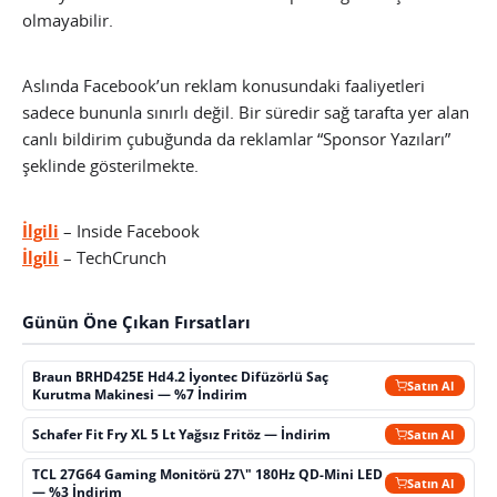
olmayabilir.
Aslında Facebook’un reklam konusundaki faaliyetleri
sadece bununla sınırlı değil. Bir süredir sağ tarafta yer alan
canlı bildirim çubuğunda da reklamlar “Sponsor Yazıları”
şeklinde gösterilmekte.
İlgili
– Inside Facebook
İlgili
– TechCrunch
Günün Öne Çıkan Fırsatları
Braun BRHD425E Hd4.2 İyontec Difüzörlü Saç
Satın Al
Kurutma Makinesi — %7 İndirim
Schafer Fit Fry XL 5 Lt Yağsız Fritöz — İndirim
Satın Al
TCL 27G64 Gaming Monitörü 27\" 180Hz QD-Mini LED
Satın Al
— %3 İndirim