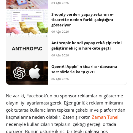
03 Ağu 2026
Shopify verileri yapay zekânın e-
ticarette neden farklı çalıştığını
gösteriyor
06 Ağu 2026
Anthropic kendi yapay zekâ çiplerini
geliştirmek için harekete geçti
06 Ağu 2026
OpenAI Apple’ın ticari sır davasına
sert sözlerle karşı çıktı
06 Ağu 2026
Ne var ki, Facebook’un bu sponsor reklamlarını gösterme
olayını iyi ayarlaması gerek. Eğer günlük reklam miktarını
çok tutarsa kullanıcıların tepkisini çekebilir ve platformdan
kaçmalarına neden olabilir. Zaten şirketin
Zaman Tüneli
nedeniyle kullanıcıların tepkisini çektiği gerçeği ortada
duruyor. Bunun üstüne ikinci bir tepki dalgası hoş