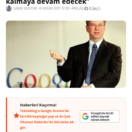
kalmaya devam edecek”
SABRI KÜSTÜR
9 KASIM 2011 17:09
PAYLAŞ:
Haberleri Kaçırma!
Teknoblog'u Google Arama'da
tercihli kaynağın yap ve En Çok
Okunan Haberler'de bizi daha sık
gör.