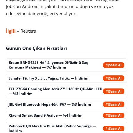
Jobs’un Android’in çalıntı bir ürün olduğu ve onu yok
edeceğine dair görüşleri yer alıyor.
İlgili
– Reuters
Günün Öne Çıkan Fırsatları
Braun BRHD425E Hd4.2 İyontec Difüzörlü Saç
Satın Al
Kurutma Makinesi — %7 İndirim
Schafer Fit Fry XL 5 Lt Yağsız Fritöz — İndirim
Satın Al
TCL 27G64 Gaming Monitörü 27\" 180Hz QD-Mini LED
Satın Al
— %3 İndirim
JBL Go4 Bluetooth Hoparlör, IP67 — %3 İndirim
Satın Al
Xiaomi Smart Band 9 Active — %4 İndirim
Satın Al
Roborock Q8 Max Pro Plus Akıllı Robot Süpürge —
Satın Al
İndirim