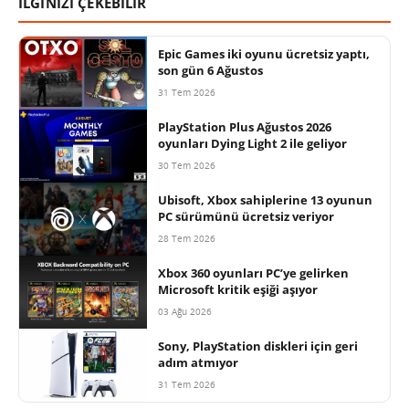
İLGİNİZİ ÇEKEBİLİR
Epic Games iki oyunu ücretsiz yaptı,
son gün 6 Ağustos
31 Tem 2026
PlayStation Plus Ağustos 2026
oyunları Dying Light 2 ile geliyor
30 Tem 2026
Ubisoft, Xbox sahiplerine 13 oyunun
PC sürümünü ücretsiz veriyor
28 Tem 2026
Xbox 360 oyunları PC’ye gelirken
Microsoft kritik eşiği aşıyor
03 Ağu 2026
Sony, PlayStation diskleri için geri
adım atmıyor
31 Tem 2026