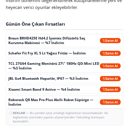
indirim dönemini değerlendirerek kütüphanelerine yeni ve
heyecan verici oyunlar ekleyebilirler.
Günün Öne Çıkan Fırsatları
Braun BRHD425E Hd4.2 İyontec Difüzörlü Saç
Satın Al
Kurutma Makinesi — %7 İndirim
Schafer Fit Fry XL 5 Lt Yağsız Fritöz — İndirim
Satın Al
TCL 27G64 Gaming Monitörü 27\" 180Hz QD-Mini LED
Satın Al
— %3 İndirim
JBL Go4 Bluetooth Hoparlör, IP67 — %3 İndirim
Satın Al
Xiaomi Smart Band 9 Active — %4 İndirim
Satın Al
Roborock Q8 Max Pro Plus Akıllı Robot Süpürge —
Satın Al
İndirim
REKLAM
— Bu içerikte satış ortaklığı bağlantıları bulunmaktadır. Bu
bağlantılar üzerinden yapılan alışverişlerden Teknoblog komisyon
kazanabilir.