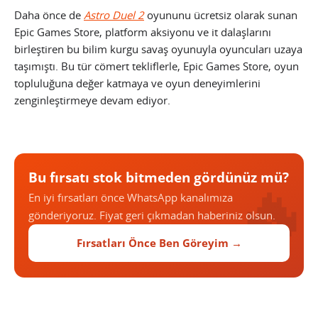
Daha önce de
Astro Duel 2
oyununu ücretsiz olarak sunan
Epic Games Store, platform aksiyonu ve it dalaşlarını
birleştiren bu bilim kurgu savaş oyunuyla oyuncuları uzaya
taşımıştı. Bu tür cömert tekliflerle, Epic Games Store, oyun
topluluğuna değer katmaya ve oyun deneyimlerini
zenginleştirmeye devam ediyor.
Bu fırsatı stok bitmeden gördünüz mü?
En iyi fırsatları önce WhatsApp kanalımıza
gönderiyoruz. Fiyat geri çıkmadan haberiniz olsun.
Fırsatları Önce Ben Göreyim →