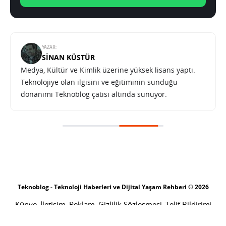
YAZAR:
SINAN KÜSTÜR
Medya, Kültür ve Kimlik üzerine yüksek lisans yaptı.
Teknolojiye olan ilgisini ve eğitiminin sunduğu
donanımı Teknoblog çatısı altında sunuyor.
PlayStation 5’in ilk reklam filmi yayınlandı
SONRAKI HABER
TEKNOLOJI
ANA SAYFA
PlayStation 5’in ilk reklam filmi
yayınlandı
SINAN KÜSTÜR
21 AĞUSTOS 2020 08:40
PAYLAŞ: