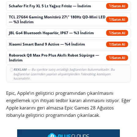
Schafer Fit Fry XL 5 Lt Yağsız Fritöz — İndirim
Satın Al
TCL 27G64 Gaming Monitörü 27\" 180Hz QD-Mini LED
Satın Al
— %3 İndirim
JBL Go4 Bluetooth Hoparlör, IP67 — %3 İndirim
Satın Al
Xiaomi Smart Band 9 Active — %4 İndirim
Satın Al
Roborock Q8 Max Pro Plus Akıllı Robot Süpürge —
Satın Al
İndirim
REKLAM
— Bu içerikte satış ortaklığı bağlantıları bulunmaktadır. Bu
bağlantılar üzerinden yapılan alışverişlerden Teknoblog komisyon
kazanabilir.
Epic, Apple’ın geliştirici programından çıkarılmasını
engellemek için ihtiyati tedbir kararı alınmasını istiyor. Eğer
Apple kararını geri almazsa Epic Games 28 Ağustos
itibarıyla geliştirici programından çıkarılacak.