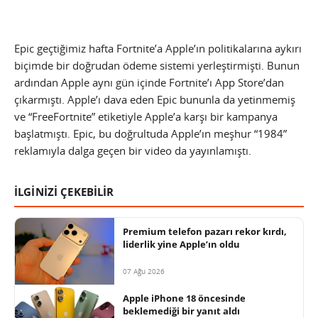
Epic geçtiğimiz hafta Fortnite’a Apple’ın politikalarına aykırı
biçimde bir doğrudan ödeme sistemi yerleştirmişti. Bunun
ardından Apple aynı gün içinde Fortnite’ı App Store’dan
çıkarmıştı. Apple’ı dava eden Epic bununla da yetinmemiş
ve “FreeFortnite” etiketiyle Apple’a karşı bir kampanya
başlatmıştı. Epic, bu doğrultuda Apple’ın meşhur “1984”
reklamıyla dalga geçen bir video da yayınlamıştı.
İLGİNİZİ ÇEKEBİLİR
Premium telefon pazarı rekor kırdı,
liderlik yine Apple’ın oldu
07 Ağu 2026
Apple iPhone 18 öncesinde
beklemediği bir yanıt aldı