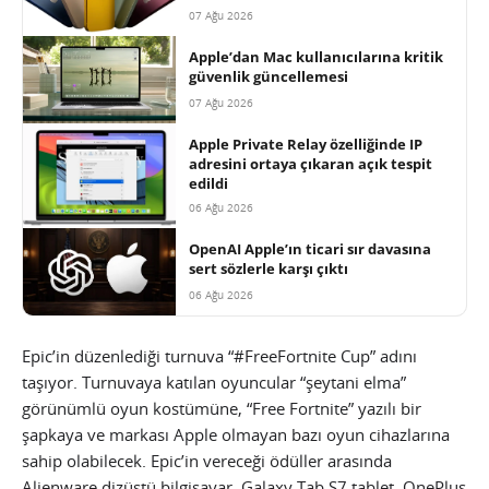
07 Ağu 2026
Apple’dan Mac kullanıcılarına kritik
güvenlik güncellemesi
07 Ağu 2026
Apple Private Relay özelliğinde IP
adresini ortaya çıkaran açık tespit
edildi
06 Ağu 2026
OpenAI Apple’ın ticari sır davasına
sert sözlerle karşı çıktı
06 Ağu 2026
Epic’in düzenlediği turnuva “#FreeFortnite Cup” adını
taşıyor. Turnuvaya katılan oyuncular “şeytani elma”
görünümlü oyun kostümüne, “Free Fortnite” yazılı bir
şapkaya ve markası Apple olmayan bazı oyun cihazlarına
sahip olabilecek. Epic’in vereceği ödüller arasında
Alienware dizüstü bilgisayar, Galaxy Tab S7 tablet, OnePlus