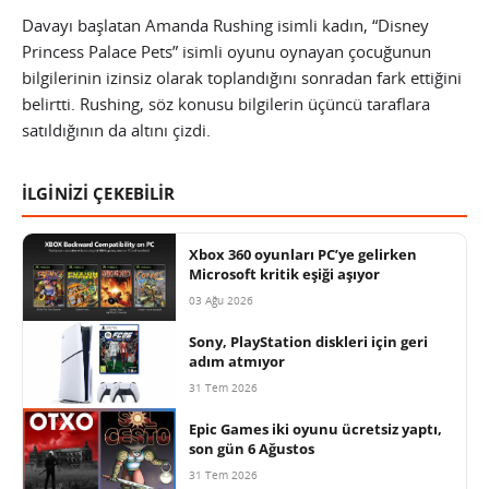
Davayı başlatan Amanda Rushing isimli kadın, “Disney
Princess Palace Pets” isimli oyunu oynayan çocuğunun
bilgilerinin izinsiz olarak toplandığını sonradan fark ettiğini
belirtti. Rushing, söz konusu bilgilerin üçüncü taraflara
satıldığının da altını çizdi.
İLGİNİZİ ÇEKEBİLİR
Xbox 360 oyunları PC’ye gelirken
Microsoft kritik eşiği aşıyor
03 Ağu 2026
Sony, PlayStation diskleri için geri
adım atmıyor
31 Tem 2026
Epic Games iki oyunu ücretsiz yaptı,
son gün 6 Ağustos
31 Tem 2026