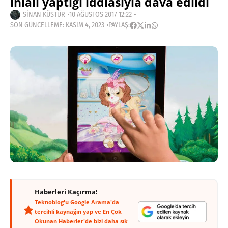
ihlâli yaptığı iddiasıyla dava edildi
SINAN KÜSTÜR
10 AĞUSTOS 2017 12:22
SON GÜNCELLEME: KASIM 4, 2023
PAYLAŞ:
Haberleri Kaçırma!
Teknoblog'u Google Arama'da
tercihli kaynağın yap ve En Çok
Okunan Haberler'de bizi daha sık