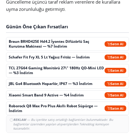
Güncelleme üçüncü taraf reklam verenlere de kurallara
uyma zorunluluğu getirmişti.
Günün Öne Çıkan Fırsatları
Braun BRHD425E Hd4.2 İyontec Difüzörlü Saç
Satın Al
Kurutma Makinesi — %7 İndirim
Schafer Fit Fry XL 5 Lt Yağsız Fritöz — İndirim
Satın Al
TCL 27G64 Gaming Monitörü 27\" 180Hz QD-Mini LED
Satın Al
— %3 İndirim
JBL Go4 Bluetooth Hoparlör, IP67 — %3 İndirim
Satın Al
Xiaomi Smart Band 9 Active — %4 İndirim
Satın Al
Roborock Q8 Max Pro Plus Akıllı Robot Süpürge —
Satın Al
İndirim
REKLAM
— Bu içerikte satış ortaklığı bağlantıları bulunmaktadır. Bu
bağlantılar üzerinden yapılan alışverişlerden Teknoblog komisyon
kazanabilir.