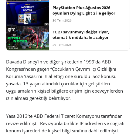
PlayStation Plus Ağustos 2026
oyunları Dying Light 2 ile geliyor
30 Tem 2026
FC 27 savunmayı değiştiriyor,
otomatik müdahale azalıyor
29 Tem 2026
Davada Disney’in ve diğer şirketlerin 1999’da ABD
Kongresi’nden geçen “Çocukların Çevrim İçi Gizliliğini
Koruma Yasası”nı ihlâl ettiği öne sürüldü. Söz konusu
yasada, 13 yaşın altındaki çocuklar için geliştirilen
uygulamaların kişisel bilgilere erişim için ebeveynlerden
izin alması gerektiği belirtiliyor.
Yasa 2013’te ABD Federal Ticaret Komisyonu tarafından
revize edilmişti. Revizyonla birlikte IP adresleri ve coğrafi
konum işaretleri de kişisel bilgi sınıfına dahil edilmişti.