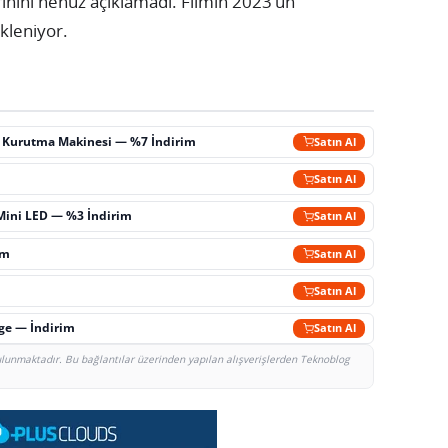
ihini henüz açıklamadı. Filmin 2023’ün
ekleniyor.
ç Kurutma Makinesi — %7 İndirim
Satın Al
m
Satın Al
Mini LED — %3 İndirim
Satın Al
im
Satın Al
Satın Al
rge — İndirim
Satın Al
bulunmaktadır. Bu bağlantılar üzerinden yapılan alışverişlerden Teknoblog