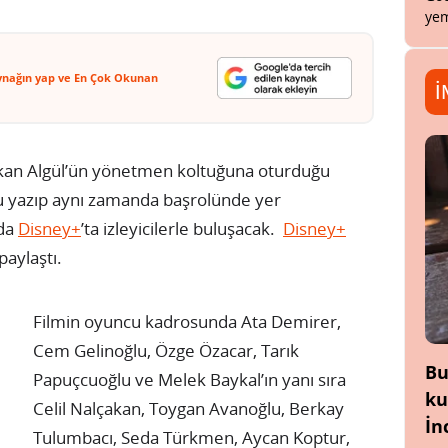
yem
ynağın yap ve En Çok Okunan
İ
Hakan Algül’ün yönetmen koltuğuna oturduğu
 yazıp aynı zamanda başrolünde yer
nda
Disney+
’ta izleyicilerle buluşacak.
Disney+
paylaştı.
Filmin oyuncu kadrosunda Ata Demirer,
Cem Gelinoğlu, Özge Özacar, Tarık
Bu
Papuçcuoğlu ve Melek Baykal’ın yanı sıra
ku
Celil Nalçakan, Toygan Avanoğlu, Berkay
İn
Tulumbacı, Seda Türkmen, Aycan Koptur,