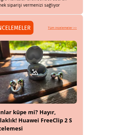
ek siparişi vermenizi sağlıyor
NCELEMELER
Tüm incelemeler >>
nlar küpe mi? Hayır,
laklık! Huawei FreeClip 2 S
celemesi