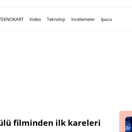
TEKNOKART
Video
Teknoloji
İncelemeler
İpucu
lü filminden ilk kareleri