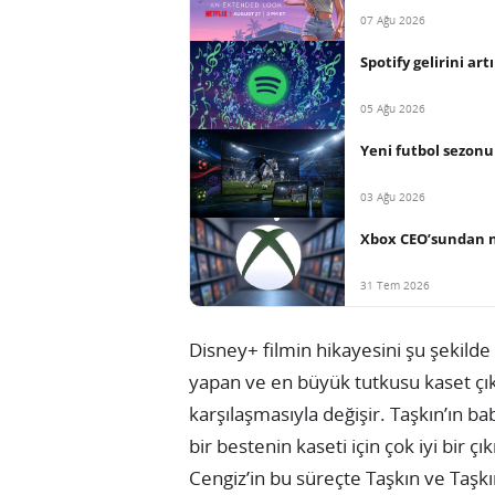
07 Ağu 2026
Spotify gelirini ar
05 Ağu 2026
Yeni futbol sezon
03 Ağu 2026
Xbox CEO’sundan n
31 Tem 2026
Disney+ filmin hikayesini şu şekilde 
yapan ve en büyük tutkusu kaset çık
karşılaşmasıyla değişir. Taşkın’ın ba
bir bestenin kaseti için çok iyi bir 
Cengiz’in bu süreçte Taşkın ve Taşkın