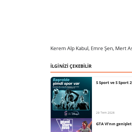
Kerem Alp Kabul, Emre Şen, Mert As
İLGİNİZİ ÇEKEBİLİR
S Sport ve S Sport 
29 Tem 2026
GTA VI’nın genişlet