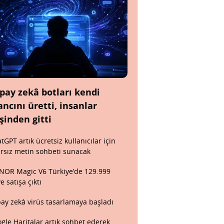
pay zekâ botları kendi
ancını üretti, insanlar
şinden gitti
tGPT artık ücretsiz kullanıcılar için
ırsız metin sohbeti sunacak
OR Magic V6 Türkiye’de 129.999
ye satışa çıktı
ay zekâ virüs tasarlamaya başladı
gle Haritalar artık sohbet ederek