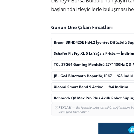
Disney+ Bursa Bülbülü’nün yayın tar
başlarında izleyicilerle buluşması b
Günün Öne Çıkan Fırsatları
Braun BRHD425E Hd4.2 İyontec Difüzörlü Sa
Schafer Fit Fry XL 5 Lt Yağsız Fritöz — İndiri
TCL 27G64 Gaming Monitörü 27\" 180Hz QD-
JBL Go4 Bluetooth Hoparlör, IP67 — %3 İndir
Xiaomi Smart Band 9 Active — %4 İndirim
Roborock Q8 Max Pro Plus Akıllı Robot Süpü
REKLAM
— Bu içerikte satış ortaklığı bağlantıları 
komisyon kazanabilir.