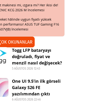
t makinesi mi, ızgara mı? Her ikisi de!
ENIC KCG 2026 M İncelemesi
eket hâlinde uygun fiyatlı yüksek
n performansı! ASUS TUF Gaming F16
607VJB) İncelemesi
ÇOK OKUNANLAR
Togg LFP bataryayı
doğruladı, fiyat ve
menzil nasıl değişecek?
5 AĞUSTOS 2026 12:45
One UI 9.5’in ilk görseli
Galaxy S26 FE
yazılımından çıktı
6 AĞUSTOS 2026 22:46