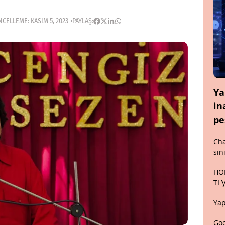
CELLEME: KASIM 5, 2023
PAYLAŞ:
Ya
in
pe
Cha
sın
HON
TL’
Yap
Goo