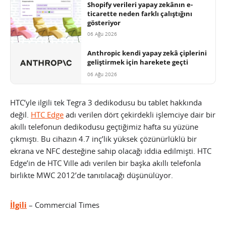
Shopify verileri yapay zekânın e-
ticarette neden farklı çalıştığını
gösteriyor
06 Ağu 2026
Anthropic kendi yapay zekâ çiplerini
geliştirmek için harekete geçti
06 Ağu 2026
HTC’yle ilgili tek Tegra 3 dedikodusu bu tablet hakkında
değil.
HTC Edge
adı verilen dört çekirdekli işlemciye dair bir
akıllı telefonun dedikodusu geçtiğimiz hafta su yüzüne
çıkmıştı. Bu cihazın 4.7 inç’lik yüksek çözünürlüklü bir
ekrana ve NFC desteğine sahip olacağı iddia edilmişti. HTC
Edge’in de HTC Ville adı verilen bir başka akıllı telefonla
birlikte MWC 2012’de tanıtılacağı düşünülüyor.
İlgili
– Commercial Times