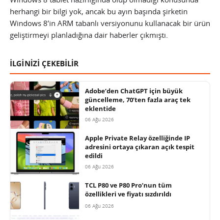
herhangi bir bilgi yok, ancak bu ayın başında şirketin
Windows 8’in ARM tabanlı versiyonunu kullanacak bir ürün
geliştirmeyi planladığına dair haberler çıkmıştı.
İLGİNİZİ ÇEKEBİLİR
Adobe’den ChatGPT için büyük
güncelleme, 70’ten fazla araç tek
eklentide
06 Ağu 2026
Apple Private Relay özelliğinde IP
adresini ortaya çıkaran açık tespit
edildi
06 Ağu 2026
TCL P80 ve P80 Pro’nun tüm
özellikleri ve fiyatı sızdırıldı
06 Ağu 2026