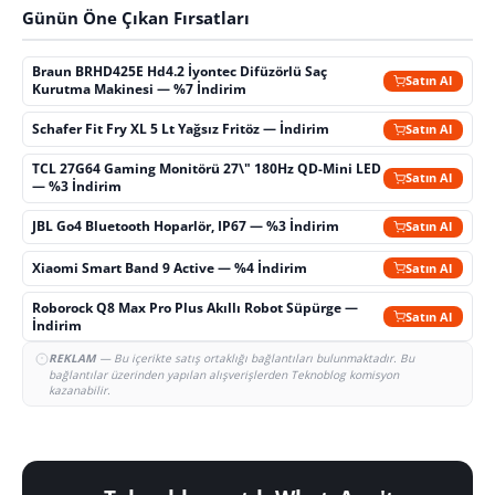
Günün Öne Çıkan Fırsatları
Braun BRHD425E Hd4.2 İyontec Difüzörlü Saç
Satın Al
Kurutma Makinesi — %7 İndirim
Schafer Fit Fry XL 5 Lt Yağsız Fritöz — İndirim
Satın Al
TCL 27G64 Gaming Monitörü 27\" 180Hz QD-Mini LED
Satın Al
— %3 İndirim
JBL Go4 Bluetooth Hoparlör, IP67 — %3 İndirim
Satın Al
Xiaomi Smart Band 9 Active — %4 İndirim
Satın Al
Roborock Q8 Max Pro Plus Akıllı Robot Süpürge —
Satın Al
İndirim
REKLAM
— Bu içerikte satış ortaklığı bağlantıları bulunmaktadır. Bu
bağlantılar üzerinden yapılan alışverişlerden Teknoblog komisyon
kazanabilir.