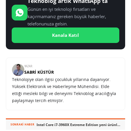
Teknoblog artık WhatsApp'ta
Günün en iyi teknoloji fırsatları ve
kaçırmamanız gereken büyük haberler,
telefonunuza gelsin.
Kanala Katıl
YAZAR:
SABRI KÜSTÜR
Teknolojiye olan ilgisi çocukluk yıllarına dayanıyor.
Yüksek Elektronik ve Haberleşme Mühendisi. Elde
ettiği mesleki bilgi ve deneyimi Teknoblog aracılığıyla
paylaşmayı tercih etmiştir.
Intel Core i7-3960X Extreme Edition yeni ürünlerle birlikte duyuruldu
SONRAKI HABER