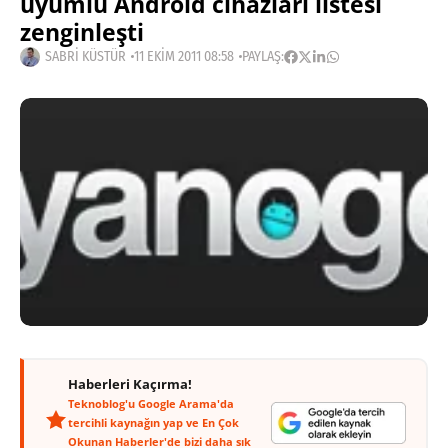
uyumlu Android cihazları listesi
zenginleşti
SABRI KÜSTÜR
11 EKIM 2011 08:58
PAYLAŞ:
Haberleri Kaçırma!
Teknoblog'u Google Arama'da
tercihli kaynağın yap ve En Çok
Okunan Haberler'de bizi daha sık