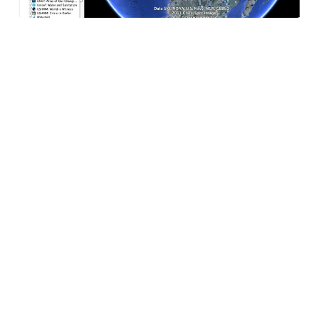
Haberleri Kaçırma!
Teknoblog'u Google Arama'da
tercihli kaynağın yap ve En Çok
Okunan Haberler'de bizi daha sık
gör.