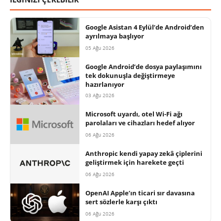
Google Asistan 4 Eylül’de Android’den
ayrılmaya başlıyor
05 Ağu 2026
Google Android’de dosya paylaşımını
tek dokunuşla değiştirmeye
hazırlanıyor
03 Ağu 2026
Microsoft uyardı, otel Wi-Fi ağı
parolaları ve cihazları hedef alıyor
06 Ağu 2026
Anthropic kendi yapay zekâ çiplerini
geliştirmek için harekete geçti
06 Ağu 2026
OpenAI Apple’ın ticari sır davasına
sert sözlerle karşı çıktı
06 Ağu 2026