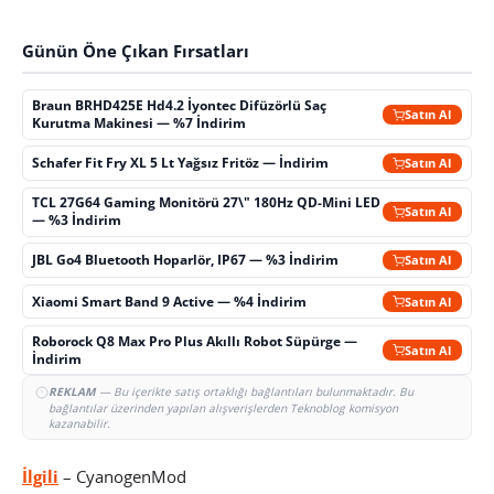
Günün Öne Çıkan Fırsatları
Braun BRHD425E Hd4.2 İyontec Difüzörlü Saç
Satın Al
Kurutma Makinesi — %7 İndirim
Schafer Fit Fry XL 5 Lt Yağsız Fritöz — İndirim
Satın Al
TCL 27G64 Gaming Monitörü 27\" 180Hz QD-Mini LED
Satın Al
— %3 İndirim
JBL Go4 Bluetooth Hoparlör, IP67 — %3 İndirim
Satın Al
Xiaomi Smart Band 9 Active — %4 İndirim
Satın Al
Roborock Q8 Max Pro Plus Akıllı Robot Süpürge —
Satın Al
İndirim
REKLAM
— Bu içerikte satış ortaklığı bağlantıları bulunmaktadır. Bu
bağlantılar üzerinden yapılan alışverişlerden Teknoblog komisyon
kazanabilir.
İlgili
– CyanogenMod