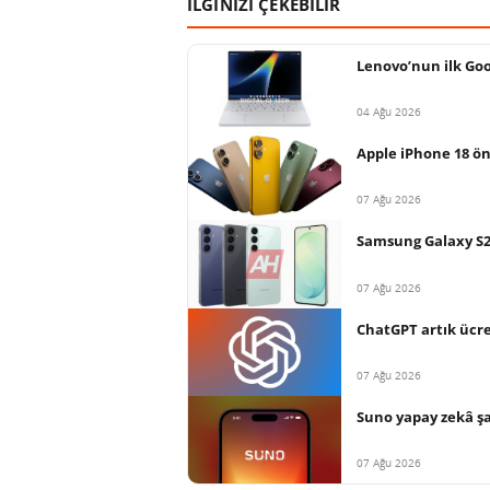
İLGİNİZİ ÇEKEBİLİR
Lenovo’nun ilk Goo
04 Ağu 2026
Apple iPhone 18 ön
07 Ağu 2026
Samsung Galaxy S26 
07 Ağu 2026
ChatGPT artık ücret
07 Ağu 2026
Suno yapay zekâ şar
07 Ağu 2026