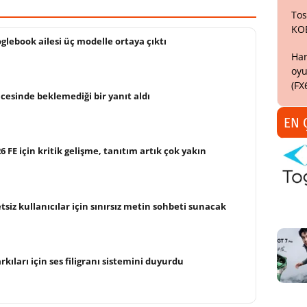
Tos
KO
glebook ailesi üç modelle ortaya çıktı
Har
oyu
(FX
cesinde beklemediği bir yanıt aldı
EN 
FE için kritik gelişme, tanıtım artık çok yakın
siz kullanıcılar için sınırsız metin sohbeti sunacak
kıları için ses filigranı sistemini duyurdu