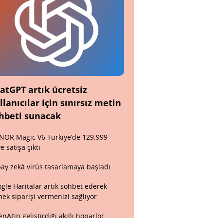
atGPT artık ücretsiz
llanıcılar için sınırsız metin
hbeti sunacak
OR Magic V6 Türkiye’de 129.999
ye satışa çıktı
ay zekâ virüs tasarlamaya başladı
gle Haritalar artık sohbet ederek
ek siparişi vermenizi sağlıyor
nAI’ın geliştirdiği akıllı hoparlör