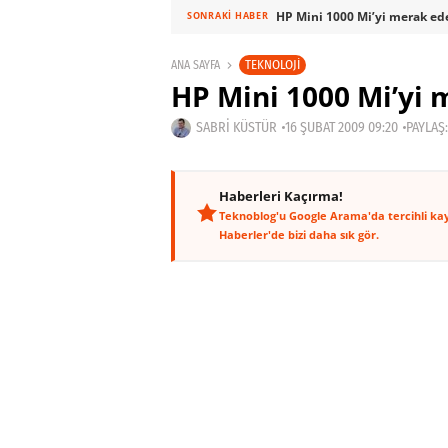
HP Mini 1000 Mi’yi merak ed
SONRAKI HABER
TEKNOLOJI
ANA SAYFA
HP Mini 1000 Mi’yi
SABRI KÜSTÜR
16 ŞUBAT 2009 09:20
PAYLAŞ:
Haberleri Kaçırma!
Teknoblog'u Google Arama'da tercihli ka
Haberler'de bizi daha sık gör.