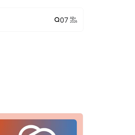
07
Ağu
2026