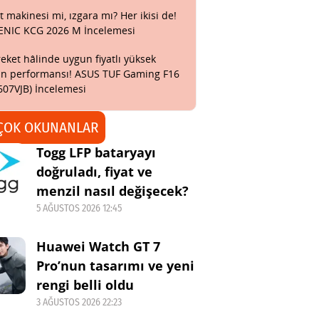
t makinesi mi, ızgara mı? Her ikisi de!
ENIC KCG 2026 M İncelemesi
eket hâlinde uygun fiyatlı yüksek
n performansı! ASUS TUF Gaming F16
607VJB) İncelemesi
ÇOK OKUNANLAR
Togg LFP bataryayı
doğruladı, fiyat ve
menzil nasıl değişecek?
5 AĞUSTOS 2026 12:45
Huawei Watch GT 7
Pro’nun tasarımı ve yeni
rengi belli oldu
3 AĞUSTOS 2026 22:23