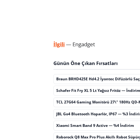
İlgili
— Engadget
Günün Öne Çıkan Fırsatları
Braun BRHD425E Hd4.2 İyontec Difüzörlü Sa
Schafer Fit Fry XL 5 Lt Yağsız Fritöz — İndiri
TCL 27G64 Gaming Monitörü 27\" 180Hz QD-
JBL Go4 Bluetooth Hoparlör, IP67 — %3 İndir
Xiaomi Smart Band 9 Active — %4 İndirim
Roborock Q8 Max Pro Plus Akıllı Robot Süpü