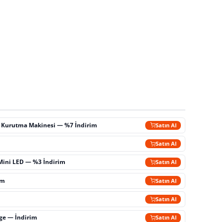
ç Kurutma Makinesi — %7 İndirim
Satın Al
m
Satın Al
Mini LED — %3 İndirim
Satın Al
im
Satın Al
Satın Al
rge — İndirim
Satın Al