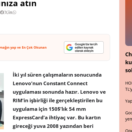
ınıza atın
ynağın yap ve En Çok Okunan
Ch
ku
so
İki yıl süren çalışmaların sonucunda
Lenovo’nun Constant Connect
HON
TL’
uygulaması sonunda hazır. Lenovo ve
RIM’in işbirliği ile gerçekleştirilen bu
Yap
uygulama için 150$’lık 54 mm
Goo
ExpressCard’a ihtiyaç var. Bu kartın
yem
gireceği yuva 2008 yazından beri
Ope