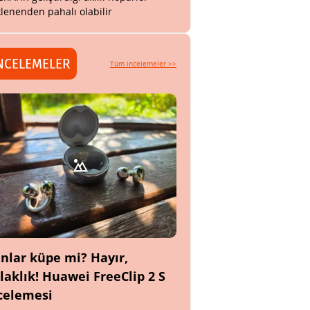
lenenden pahalı olabilir
NCELEMELER
Tüm incelemeler >>
nlar küpe mi? Hayır,
laklık! Huawei FreeClip 2 S
celemesi