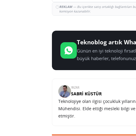
REKLAM
— Bu içerikte satış ortaklığı bağlantıları 
komisyon kazanabilir.
Teknoblog artık Wha
Günün en iyi teknoloji fırsa
büyük haberler, telefonunuz
YAZAR:
SABRI KÜSTÜR
Teknolojiye olan ilgisi çocukluk yılla
Mühendisi. Elde ettiği mesleki bilgi v
etmiştir.