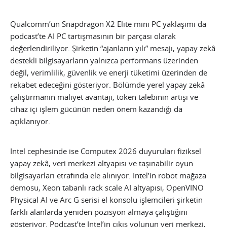
Qualcomm’un Snapdragon X2 Elite mini PC yaklaşımı da
podcast’te AI PC tartışmasının bir parçası olarak
değerlendiriliyor. Şirketin “ajanların yılı” mesajı, yapay zekâ
destekli bilgisayarların yalnızca performans üzerinden
değil, verimlilik, güvenlik ve enerji tüketimi üzerinden de
rekabet edeceğini gösteriyor. Bölümde yerel yapay zekâ
çalıştırmanın maliyet avantajı, token talebinin artışı ve
cihaz içi işlem gücünün neden önem kazandığı da
açıklanıyor.
Intel cephesinde ise Computex 2026 duyuruları fiziksel
yapay zekâ, veri merkezi altyapısı ve taşınabilir oyun
bilgisayarları etrafında ele alınıyor. Intel’in robot mağaza
demosu, Xeon tabanlı rack scale AI altyapısı, OpenVINO
Physical AI ve Arc G serisi el konsolu işlemcileri şirketin
farklı alanlarda yeniden pozisyon almaya çalıştığını
gösteriyor. Podcast’te Intel’in çıkış yolunun veri merkezi,