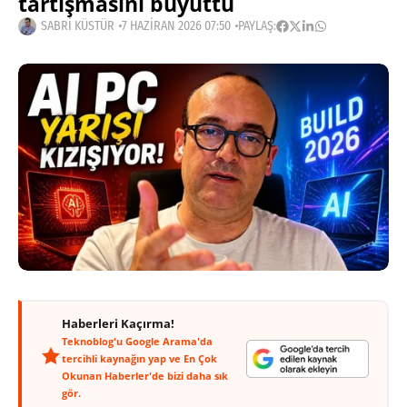
tartışmasını büyüttü
SABRI KÜSTÜR
7 HAZIRAN 2026 07:50
PAYLAŞ:
Haberleri Kaçırma!
Teknoblog'u Google Arama'da
tercihli kaynağın yap ve En Çok
Okunan Haberler'de bizi daha sık
gör.