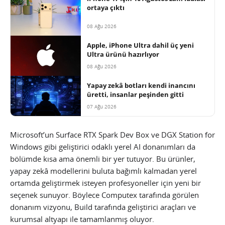
ortaya çıktı
08 Ağu 2026
Apple, iPhone Ultra dahil üç yeni
Ultra ürünü hazırlıyor
08 Ağu 2026
Yapay zekâ botları kendi inancını
üretti, insanlar peşinden gitti
07 Ağu 2026
Microsoft’un Surface RTX Spark Dev Box ve DGX Station for
Windows gibi geliştirici odaklı yerel AI donanımları da
bölümde kısa ama önemli bir yer tutuyor. Bu ürünler,
yapay zekâ modellerini buluta bağımlı kalmadan yerel
ortamda geliştirmek isteyen profesyoneller için yeni bir
seçenek sunuyor. Böylece Computex tarafında görülen
donanım vizyonu, Build tarafında geliştirici araçları ve
kurumsal altyapı ile tamamlanmış oluyor.