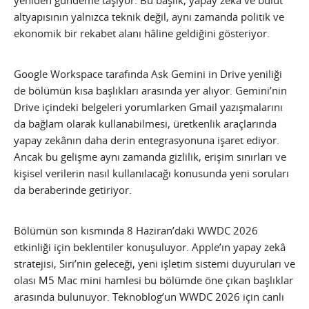
yeniden gündeme taşıyor. Bu başlık, yapay zekâ ve bulut
altyapısının yalnızca teknik değil, aynı zamanda politik ve
ekonomik bir rekabet alanı hâline geldiğini gösteriyor.
Google Workspace tarafında Ask Gemini in Drive yeniliği
de bölümün kısa başlıkları arasında yer alıyor. Gemini’nin
Drive içindeki belgeleri yorumlarken Gmail yazışmalarını
da bağlam olarak kullanabilmesi, üretkenlik araçlarında
yapay zekânın daha derin entegrasyonuna işaret ediyor.
Ancak bu gelişme aynı zamanda gizlilik, erişim sınırları ve
kişisel verilerin nasıl kullanılacağı konusunda yeni soruları
da beraberinde getiriyor.
Bölümün son kısmında 8 Haziran’daki WWDC 2026
etkinliği için beklentiler konuşuluyor. Apple’ın yapay zekâ
stratejisi, Siri’nin geleceği, yeni işletim sistemi duyuruları ve
olası M5 Mac mini hamlesi bu bölümde öne çıkan başlıklar
arasında bulunuyor. Teknoblog’un WWDC 2026 için canlı