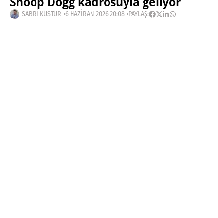
Snoop Dogg kadrosuyla geliyor
SABRI KÜSTÜR
6 HAZIRAN 2026 20:08
PAYLAŞ:
Haberleri Kaçırma!
Teknoblog'u Google Arama'da
tercihli kaynağın yap ve En Çok
Okunan Haberler'de bizi daha sık
gör.