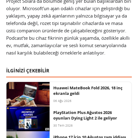
Project Solara da bölümde geniş yer bulan başlıklardan biri
oluyor. Microsoft’un ajan odaklı cihazlar için geliştirdiği bu
yaklaşım, yapay zekâ ajanlarının yalnızca bilgisayar ya da
telefonda değil, rozet tipi taşınabilir cihazlarda ve masa
üstü companion ürünlerde de çalışabileceğini gösteriyor.
Podcast’te bu cihaz fikrinin günlük yaşamda, özellikle akıllı
ev, mutfak, zamanlayıcılar ve sesli komut senaryolarında
nasıl karşılık bulabileceği örneklerle anlatılıyor.
İLGİNİZİ ÇEKEBİLİR
Huawei MateBook Fold 2026, 18 inç
ekranla geldi
06 Ağu 2026
PlayStation Plus Ağustos 2026
oyunları Dying Light 2 ile geliyor
30 Tem 2026
iPhone 17 İçin 10 Ağustos zam iddiası