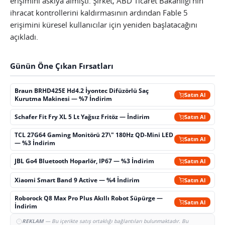
erişimini askıya almıştı. Şirket, ABD Ticaret Bakanlığı’nın
ihracat kontrollerini kaldırmasının ardından Fable 5
erişimini küresel kullanıcılar için yeniden başlatacağını
açıkladı.
Günün Öne Çıkan Fırsatları
Braun BRHD425E Hd4.2 İyontec Difüzörlü Saç
Satın Al
Kurutma Makinesi — %7 İndirim
Schafer Fit Fry XL 5 Lt Yağsız Fritöz — İndirim
Satın Al
TCL 27G64 Gaming Monitörü 27\" 180Hz QD-Mini LED
Satın Al
— %3 İndirim
JBL Go4 Bluetooth Hoparlör, IP67 — %3 İndirim
Satın Al
Xiaomi Smart Band 9 Active — %4 İndirim
Satın Al
Roborock Q8 Max Pro Plus Akıllı Robot Süpürge —
Satın Al
İndirim
REKLAM
— Bu içerikte satış ortaklığı bağlantıları bulunmaktadır. Bu