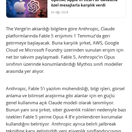
özel mesajlarla karşılık verdi
04 Ağu 2026
The Verge’in aktardığı bilgilere göre Anthropic, Claude
platformlarında Fable 5 erişimini 1 Temmuz’da geri
getirmeye başlayacak. Buna karşılık şirket, AWS, Google
Cloud ve Microsoft Foundry üzerinden sunulan erişim için
net bir takvim paylaşmadı. Fable 5, Anthropic’in Opus
sınıfının üzerinde konumlandırdığı Mythos sınıfı modeller
arasında yer alıyor.
Anthropic, Fable 5’i yazılım mühendisliği, bilgi işleri, görsel
anlama ve bilimsel araştırma gibi alanlar için en güçlü
genel kullanıma açık Claude modeli olarak tanımlıyor.
Bunun yanı sıra şirket, siber güvenlik riskleri nedeniyle bazı
istekleri Fable 5 yerine Opus 4.8’e yönlendiren korumalar
kullandığını belirtiyor. Anthropic ayrıca belirli jailbreak
tekniğine karşı geliştirdiği yeni güvenlik sınıflandırıcısının