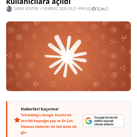
kullanıcılara açıldı
SABRI KÜSTÜR
1 TEMMUZ 2026 20:23
PAYLAŞ:
Haberleri Kaçırma!
Teknoblog'u Google Arama'da
tercihli kaynağın yap ve En Çok
Okunan Haberler'de bizi daha sık
gör.