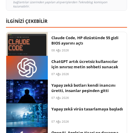
bağlantılar üzerinden yapılan alışverişlerden Teknoblog komisyon
kazanabilir.
İLGİNİZİ ÇEKEBİLİR
Claude Code, HP dizüstünde 55 gizli
BIOS ayarını açtı
08 Ağu 2026
ChatGPT artık ücretsiz kullanıcılar
için sınırsız metin sohbeti sunacak
07 Ağu 2026
Yapay zekâ botları kendi inancını
üretti, insanlar peşinden gitti
07 Ağu 2026
Yapay zekâ virüs tasarlamaya başladı
07 Ağu 2026
OpenAI, Apple’ın ticari sır davasına