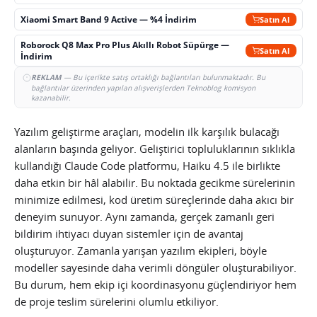
Xiaomi Smart Band 9 Active — %4 İndirim
Satın Al
Roborock Q8 Max Pro Plus Akıllı Robot Süpürge —
Satın Al
İndirim
REKLAM
— Bu içerikte satış ortaklığı bağlantıları bulunmaktadır. Bu
bağlantılar üzerinden yapılan alışverişlerden Teknoblog komisyon
kazanabilir.
Yazılım geliştirme araçları, modelin ilk karşılık bulacağı
alanların başında geliyor. Geliştirici topluluklarının sıklıkla
kullandığı Claude Code platformu, Haiku 4.5 ile birlikte
daha etkin bir hâl alabilir. Bu noktada gecikme sürelerinin
minimize edilmesi, kod üretim süreçlerinde daha akıcı bir
deneyim sunuyor. Aynı zamanda, gerçek zamanlı geri
bildirim ihtiyacı duyan sistemler için de avantaj
oluşturuyor. Zamanla yarışan yazılım ekipleri, böyle
modeller sayesinde daha verimli döngüler oluşturabiliyor.
Bu durum, hem ekip içi koordinasyonu güçlendiriyor hem
de proje teslim sürelerini olumlu etkiliyor.