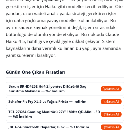
gerektiren işler için Haiku gibi modeller tercih ediliyor. Öte
yandan, uzun vadeli analiz ya da strateji gerektiren işler
için daha güçlü ama yavaş modeller kullanılabiliyor. Bu
ayrım sadece kaynak yönetimini değil, işlem sırasındaki
bütünlüğü de olumlu yönde etkiliyor. Bu noktada Claude
Haiku 4.5, hafifliği ve çevikliğiyle dikkat çekiyor. Sistem
kaynaklarını daha verimli kullanan bu yapı, aynı zamanda
yanıt sürelerini kısaltıyor.
Günün Öne Çıkan Fırsatları
Braun BRHD425E Hd4.2 İyontec Difüzörlü Saç
Satın Al
Kurutma Makinesi — %7 İndirim
Schafer Fit Fry XL 5 Lt Yağsız Fritöz — İndirim
Satın Al
TCL 27G64 Gaming Monitörü 27\" 180Hz QD-Mini LED
Satın Al
— %3 İndirim
JBL Go4 Bluetooth Hoparlör, IP67 — %3 İndirim
Satın Al