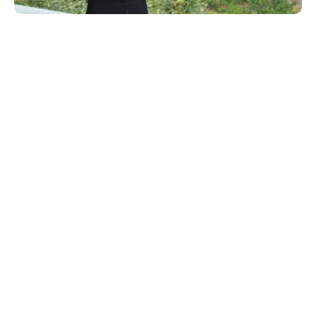
Haberleri Kaçırma!
Teknoblog'u Google Arama'da
tercihli kaynağın yap ve En Çok
Okunan Haberler'de bizi daha sık
gör.
Apple
CEO’su Tim Cook, gerçekleştirdiği Çin ziyaretinde
dikkat çekici mesajlar verdi. Çinli yetkililerle doğrudan
temas kuran Cook, Apple’ın bu ülkedeki yatırımlarını
sürdüreceğini açık biçimde ifade etti. ABD ile Çin arasındaki
siyasi ve ekonomik tansiyon devam ederken yapılan bu
açıklama, teknoloji çevrelerinde yankı uyandırdı. Apple’ın
üretim ve tedarik zincirindeki Çin ağırlığı hâlâ hissedilir
düzeydeyken bu ziyaret, sembolik bir anlam da taşıdı.