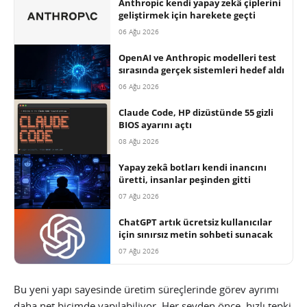
Anthropic kendi yapay zekâ çiplerini
geliştirmek için harekete geçti
06 Ağu 2026
OpenAI ve Anthropic modelleri test
sırasında gerçek sistemleri hedef aldı
06 Ağu 2026
Claude Code, HP dizüstünde 55 gizli
BIOS ayarını açtı
08 Ağu 2026
Yapay zekâ botları kendi inancını
üretti, insanlar peşinden gitti
07 Ağu 2026
ChatGPT artık ücretsiz kullanıcılar
için sınırsız metin sohbeti sunacak
07 Ağu 2026
Bu yeni yapı sayesinde üretim süreçlerinde görev ayrımı
daha net biçimde yapılabiliyor. Her şeyden önce, hızlı tepki