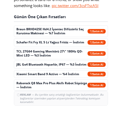
something looks like.
pic.twitter.com/3csFTscA5I
Günün Öne Çıkan Fırsatları
Braun BRHD425E Hd4.2 İyontec Difüzörlü Saç
Satın Al
Kurutma Makinesi — %7 İndirim
Schafer Fit Fry XL 5 Lt Yağsız Fritöz — İndirim
Satın Al
TCL 27G64 Gaming Monitörü 27\" 180Hz QD-
Satın Al
Mini LED — %3 İndirim
JBL Go4 Bluetooth Hoparlör, IP67 — %3 İndirim
Satın Al
Xiaomi Smart Band 9 Active — %4 İndirim
Satın Al
Roborock Q8 Max Pro Plus Akıllı Robot Süpürge
Satın Al
— İndirim
REKLAM
— Bu içerikte satış ortaklığı bağlantıları bulunmaktadır. Bu
bağlantılar üzerinden yapılan alışverişlerden Teknoblog komisyon
kazanabilir.