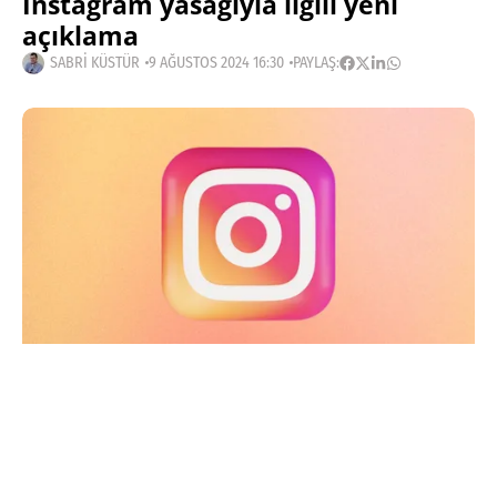
Instagram yasağıyla ilgili yeni
açıklama
SABRI KÜSTÜR
9 AĞUSTOS 2024 16:30
PAYLAŞ:
Haberleri Kaçırma!
Teknoblog'u Google Arama'da
tercihli kaynağın yap ve En Çok
Okunan Haberler'de bizi daha sık