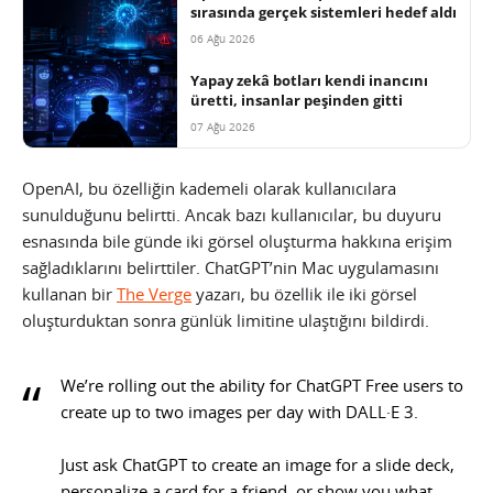
sırasında gerçek sistemleri hedef aldı
06 Ağu 2026
Yapay zekâ botları kendi inancını
üretti, insanlar peşinden gitti
07 Ağu 2026
OpenAI, bu özelliğin kademeli olarak kullanıcılara
sunulduğunu belirtti. Ancak bazı kullanıcılar, bu duyuru
esnasında bile günde iki görsel oluşturma hakkına erişim
sağladıklarını belirttiler. ChatGPT’nin Mac uygulamasını
kullanan bir
The Verge
yazarı, bu özellik ile iki görsel
oluşturduktan sonra günlük limitine ulaştığını bildirdi.
We’re rolling out the ability for ChatGPT Free users to
create up to two images per day with DALL·E 3.
Just ask ChatGPT to create an image for a slide deck,
personalize a card for a friend, or show you what