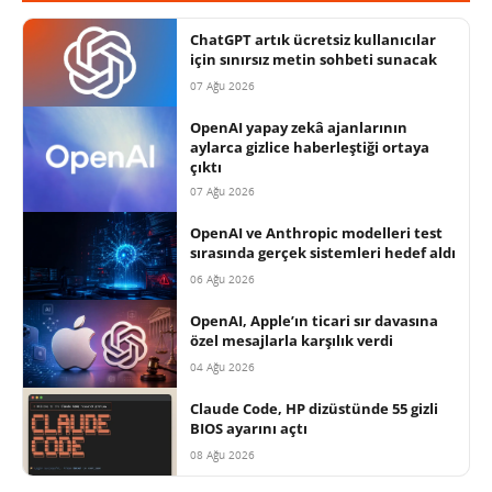
ChatGPT artık ücretsiz kullanıcılar
için sınırsız metin sohbeti sunacak
07 Ağu 2026
OpenAI yapay zekâ ajanlarının
aylarca gizlice haberleştiği ortaya
çıktı
07 Ağu 2026
OpenAI ve Anthropic modelleri test
sırasında gerçek sistemleri hedef aldı
06 Ağu 2026
OpenAI, Apple’ın ticari sır davasına
özel mesajlarla karşılık verdi
04 Ağu 2026
Claude Code, HP dizüstünde 55 gizli
BIOS ayarını açtı
08 Ağu 2026