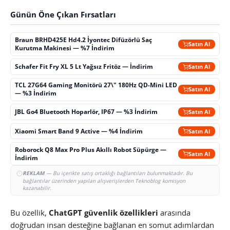
Günün Öne Çıkan Fırsatları
Braun BRHD425E Hd4.2 İyontec Difüzörlü Saç
Satın Al
Kurutma Makinesi — %7 İndirim
Schafer Fit Fry XL 5 Lt Yağsız Fritöz — İndirim
Satın Al
TCL 27G64 Gaming Monitörü 27\" 180Hz QD-Mini LED
Satın Al
— %3 İndirim
JBL Go4 Bluetooth Hoparlör, IP67 — %3 İndirim
Satın Al
Xiaomi Smart Band 9 Active — %4 İndirim
Satın Al
Roborock Q8 Max Pro Plus Akıllı Robot Süpürge —
Satın Al
İndirim
REKLAM
— Bu içerikte satış ortaklığı bağlantıları bulunmaktadır. Bu
bağlantılar üzerinden yapılan alışverişlerden Teknoblog komisyon
kazanabilir.
Bu özellik,
ChatGPT güvenlik özellikleri
arasında
doğrudan insan desteğine bağlanan en somut adımlardan