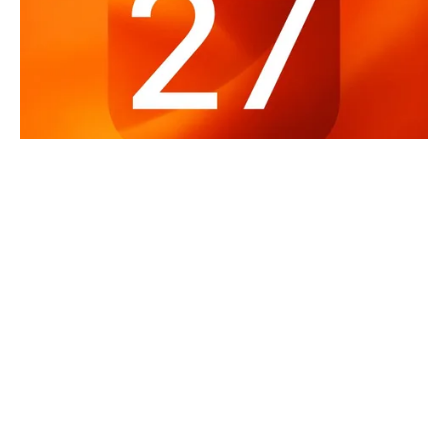
Haberleri Kaçırma!
Teknoblog'u Google Arama'da
tercihli kaynağın yap ve En Çok
Okunan Haberler'de bizi daha sık
gör.
Apple
’ın iOS 27 sürümüyle birlikte Siri tarafında kapsamlı
değişiklikler hazırladığı yönündeki iddialar gündemdeki
yerini korurken, Apple Notlar kullanıcılarını yakından
ilgilendiren yeni bir entegrasyon özelliği de ortaya çıktı.