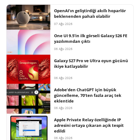
OpenAI’ın geliştirdiği akıllı hoparlör
beklenenden pahalı olabilir
07 Ağu 2026
One UI 9.5’in ilk görseli Galaxy S26 FE
yazılımından çıktı
06 Ağu 2026
Galaxy S27 Pro ve Ultra oyun gücünü
ikiye katlayabilir
06 Ağu 2026
Adobe’den ChatGPT için büyük
güncelleme, 70’ten fazla araç tek
eklentide
06 Ağu 2026
Apple Private Relay özelliğinde IP
adresini ortaya çıkaran açık tespit
edildi
06 Ağu 2026