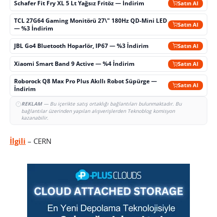
Schafer Fit Fry XL 5 Lt Yağsız Fritöz — İndirim
Satın Al
TCL 27G64 Gaming Monitörü 27\" 180Hz QD-Mini LED
Satın Al
— %3 İndirim
JBL Go4 Bluetooth Hoparlör, IP67 — %3 İndirim
Satın Al
Xiaomi Smart Band 9 Active — %4 İndirim
Satın Al
Roborock Q8 Max Pro Plus Akıllı Robot Süpürge —
Satın Al
İndirim
REKLAM
— Bu içerikte satış ortaklığı bağlantıları bulunmaktadır. Bu
bağlantılar üzerinden yapılan alışverişlerden Teknoblog komisyon
kazanabilir.
İlgili
– CERN