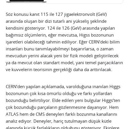
Söz konusu kanıt 115 ile 127 jigaelektronvolt (GeV)
arasında oluşan bir dizi tutarlı ani yükseliş şeklinde
kendisini gösteriyor. 124 ile 126 (GeV) arasında yapılan
bağımsız ölçümlerin, eğer mevcutsa, Higss bozonunun
işaretleri olabileceği tahmin ediliyor. Eğer CERN’deki bilim
insanları bunu tanımlayabilmeyi başarırlarsa, o zaman
mevcudun yerini alacak yeni bir fizik modeli geliştirilecek
ya da mevcut olan standart model, yani temel parçacıkların
ve kuvvelerin teorisinin gerçekliği daha da arttırılacak.
CERN’den yapılan açıklamada, varolduğuna inanılan Higgs
bozonunun çok kısa ömürlü olduğu ve farkı yollardan
bozunduğu belirtiliyor. Elde edilen yeni bulgular Higgs’ten
çok bozunduğu parçaların gözlenmesine dayanıyor. Hem
ATLAS hem de CMS deneyleri farklı bozunma kanallarını
analiz ediyor. Deneyler, hariç tutulmayan düşük kütle
alanında küçük fazlalıkların olduğunu gösteriyor. Ekiplere