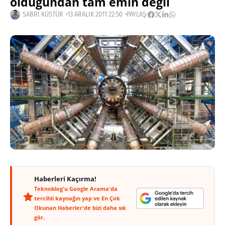
olduğundan tam emin değil
SABRI KÜSTÜR
13 ARALIK 2011 22:50
PAYLAŞ:
Haberleri Kaçırma!
Teknoblog'u Google Arama'da
tercihli kaynağın yap ve En Çok
Okunan Haberler'de bizi daha sık
gör.