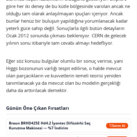
göre her iki deney de bu kütle bölgesinde varolan ancak ne
olduğu tam olarak anlaşılmayan ipuçları içeriyor. Ancak
bunlar henüz bir buluşun yapıldığına yorumlanacak kadar
yeterli güce sahip değil. Sonuçlarla ilgili bütün detayların
Ocak 2012 sonunda çıkması bekleniyor. CERN de gelecek
yılının sonu itibariyle tam cevabı almayı hedefliyor.
Eğer söz konusu bulgular olumlu bir sonuç verirse, yani
Higgs bozonunun varlığı tespit edilirse, o halde mevcut
olan parçacıkların ve kuvvetlerin temeli teorisi yeniden
tanımlanacak ya da mevcut olan bu modelin gerçekliği
daha da arttırılacak demektir.
Günün Öne Çıkan Fırsatları
Braun BRHD425E Hd4.2 İyontec Difüzörlü Saç
Satın Al
Kurutma Makinesi — %7 İndirim