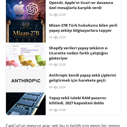
OpenAI, Apple’ın ticari sır davasına
özel mesajlarla karşılık verdi
04 Ağu 2026
Mizan-27B Türk hukukunu bilen yerli
yapay zekâyı bilgisayarlara taşıyor
03 Ağu 2026
Shopify verileri yapay zekânın e-
ticarette neden farklı çalıştığını
gösteriyor
06 Ağu 2026
Anthropic kendi yapay zekâ çiplerini
geliştirmek için harekete geçti
06 Ağu 2026
Yapay zekâ talebi RAM pazarını
kilitledi, 2027 kapasitesi doldu
06 Ağu 2026
CapCut’un mevcut araç seti bu iş birliği için geniş bir zemin