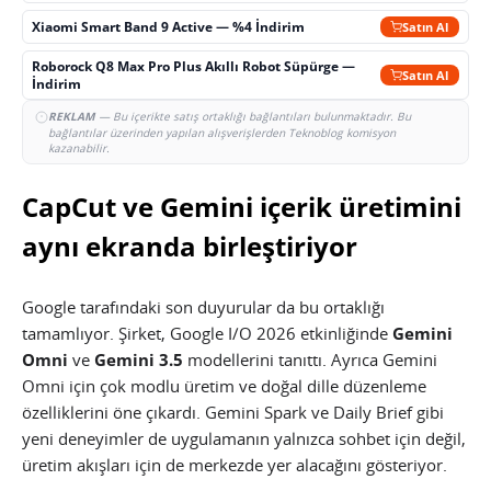
Xiaomi Smart Band 9 Active — %4 İndirim
Satın Al
Roborock Q8 Max Pro Plus Akıllı Robot Süpürge —
Satın Al
İndirim
REKLAM
— Bu içerikte satış ortaklığı bağlantıları bulunmaktadır. Bu
bağlantılar üzerinden yapılan alışverişlerden Teknoblog komisyon
kazanabilir.
CapCut ve Gemini içerik üretimini
aynı ekranda birleştiriyor
Google tarafındaki son duyurular da bu ortaklığı
tamamlıyor. Şirket, Google I/O 2026 etkinliğinde
Gemini
Omni
ve
Gemini 3.5
modellerini tanıttı. Ayrıca Gemini
Omni için çok modlu üretim ve doğal dille düzenleme
özelliklerini öne çıkardı. Gemini Spark ve Daily Brief gibi
yeni deneyimler de uygulamanın yalnızca sohbet için değil,
üretim akışları için de merkezde yer alacağını gösteriyor.