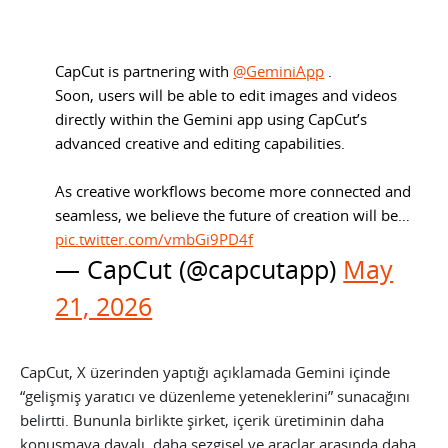
CapCut is partnering with
@GeminiApp
.
Soon, users will be able to edit images and videos
directly within the Gemini app using CapCut’s
advanced creative and editing capabilities.
As creative workflows become more connected and
seamless, we believe the future of creation will be…
pic.twitter.com/vmbGi9PD4f
— CapCut (@capcutapp)
May
21, 2026
CapCut, X üzerinden yaptığı açıklamada Gemini içinde
“gelişmiş yaratıcı ve düzenleme yeteneklerini” sunacağını
belirtti. Bununla birlikte şirket, içerik üretiminin daha
konuşmaya dayalı, daha sezgisel ve araçlar arasında daha