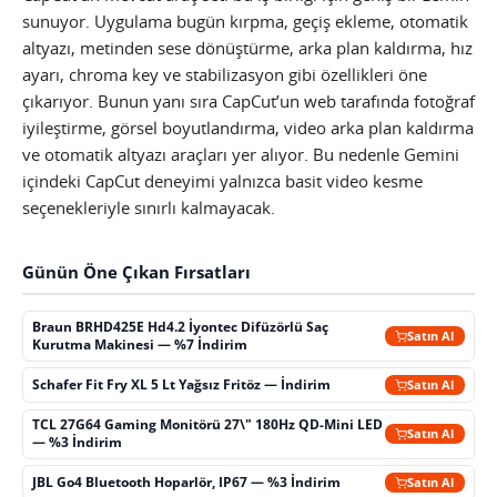
sunuyor. Uygulama bugün kırpma, geçiş ekleme, otomatik
altyazı, metinden sese dönüştürme, arka plan kaldırma, hız
ayarı, chroma key ve stabilizasyon gibi özellikleri öne
çıkarıyor. Bunun yanı sıra CapCut’un web tarafında fotoğraf
iyileştirme, görsel boyutlandırma, video arka plan kaldırma
ve otomatik altyazı araçları yer alıyor. Bu nedenle Gemini
içindeki CapCut deneyimi yalnızca basit video kesme
seçenekleriyle sınırlı kalmayacak.
Günün Öne Çıkan Fırsatları
Braun BRHD425E Hd4.2 İyontec Difüzörlü Saç
Satın Al
Kurutma Makinesi — %7 İndirim
Schafer Fit Fry XL 5 Lt Yağsız Fritöz — İndirim
Satın Al
TCL 27G64 Gaming Monitörü 27\" 180Hz QD-Mini LED
Satın Al
— %3 İndirim
JBL Go4 Bluetooth Hoparlör, IP67 — %3 İndirim
Satın Al