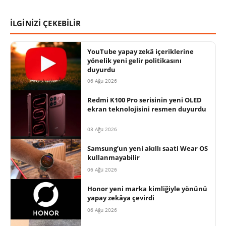
İLGİNİZİ ÇEKEBİLİR
YouTube yapay zekâ içeriklerine
yönelik yeni gelir politikasını
duyurdu
06 Ağu 2026
Redmi K100 Pro serisinin yeni OLED
ekran teknolojisini resmen duyurdu
03 Ağu 2026
Samsung’un yeni akıllı saati Wear OS
kullanmayabilir
06 Ağu 2026
Honor yeni marka kimliğiyle yönünü
yapay zekâya çevirdi
06 Ağu 2026