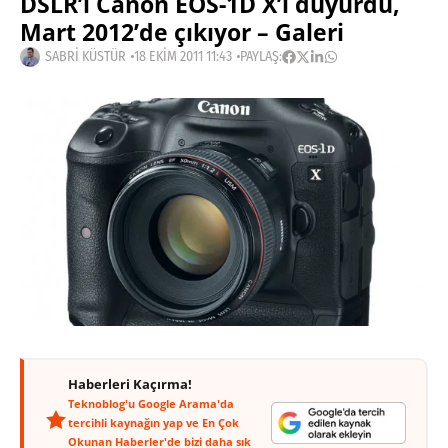
DSLR’ı Canon EOS-1D X’i duyurdu,
Mart 2012’de çıkıyor – Galeri
SABRI KÜSTÜR
18 EKIM 2011 11:43
PAYLAŞ:
Haberleri Kaçırma!
Teknoblog'u Google Arama'da
tercihli kaynağın yap ve En Çok
Okunan Haberler'de bizi daha sık