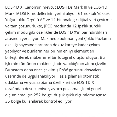
EOS-1D X, Canon’un mevcut EOS-1Ds Mark III ve EOS-1D
Mark IV DSLR modellerinin yerini alıyor. 61 noktalı Yüksek
Yoğunluklu Örgülü AF ve 14-bit analog / dijital veri çevirme
ve tam çözünürlükte, JPEG modunda 12 fps’lik sürekli
çekim modu gibi özellikler de EOS-1D X’in barındırdıkları
arasında yer alıyor. Makinede bulunan yeni Çoklu Pozlama
özelliği sayesinde art arda dokuz kareye kadar çekim
yapılıyor ve bunların her birinin en iyi elementleri
birleştirilerek mükemmel bir fotoğraf oluşturuluyor.
Bu
işlemin tümünün makine içinde yapıldığının altını çizelim.
Bu sistem daha önce çekilmiş RAW görüntü dosyaları
üzerinde de uygulanabiliyor. Faz algılamalı otomatik
odaklama ve yüz saptama özellikleri de EOS-1D X
tarafından destekleniyor, ayrıca pozlama işlemi genel
ölçümleme için 252 bölge, düşük ışıklı ölçümleme içinse
35 bölge kullanılarak kontrol ediliyor.