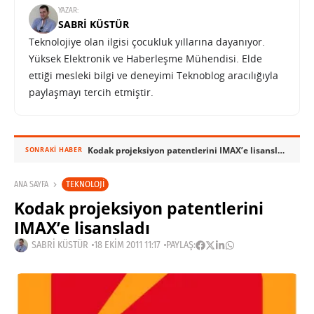
YAZAR:
SABRI KÜSTÜR
Teknolojiye olan ilgisi çocukluk yıllarına dayanıyor.
Yüksek Elektronik ve Haberleşme Mühendisi. Elde
ettiği mesleki bilgi ve deneyimi Teknoblog aracılığıyla
paylaşmayı tercih etmiştir.
Kodak projeksiyon patentlerini IMAX’e lisansladı
SONRAKI HABER
TEKNOLOJI
ANA SAYFA
Kodak projeksiyon patentlerini
IMAX’e lisansladı
SABRI KÜSTÜR
18 EKIM 2011 11:17
PAYLAŞ: