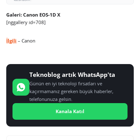
Galeri: Canon EOS-1D X
[nggallery id=708]
İlgili
– Canon
Teknoblog artık WhatsApp'ta
Günün en iyi teknoloji fırsatları ve
kaçırmamanız gereken büyük haberler,
telefonunuza gelsin.
Kanala Katıl