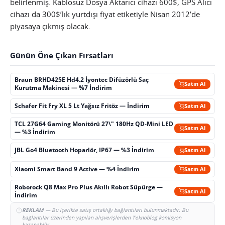
belirlenmiş. Kablosuz Dosya Aktarıcı cihazı 600$, GPS Alıcı
cihazı da 300$’lık yurtdışı fiyat etiketiyle Nisan 2012’de
piyasaya çıkmış olacak.
Günün Öne Çıkan Fırsatları
Braun BRHD425E Hd4.2 İyontec Difüzörlü Saç
Satın Al
Kurutma Makinesi — %7 İndirim
Schafer Fit Fry XL 5 Lt Yağsız Fritöz — İndirim
Satın Al
TCL 27G64 Gaming Monitörü 27\" 180Hz QD-Mini LED
Satın Al
— %3 İndirim
JBL Go4 Bluetooth Hoparlör, IP67 — %3 İndirim
Satın Al
Xiaomi Smart Band 9 Active — %4 İndirim
Satın Al
Roborock Q8 Max Pro Plus Akıllı Robot Süpürge —
Satın Al
İndirim
REKLAM
— Bu içerikte satış ortaklığı bağlantıları bulunmaktadır. Bu
bağlantılar üzerinden yapılan alışverişlerden Teknoblog komisyon
kazanabilir.