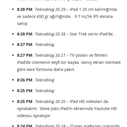
8:28 PM
:
Teknoblog
20.29 – iPad 1.25 cm kalınlığında
ve sadece 650 gr ağırlığında… 9.7 inç’lik IPS ekrana
sahip.
8:28 PM
:
Teknoblog
20.28 – Star Trek serisi iPad’de…
8:27 PM
:
Teknoblog
8:27 PM
:
Teknoblog
20.27 – TV şovları ve filmleri
iPad’de izlemenin keyfi bir başka. Geniş ekran normale
göre kare formuna daha yakın.
8:26 PM
:
Teknoblog
8:25 PM
:
Teknoblog
8:25 PM
:
Teknoblog
20.25 – iPad HD videoları da
oynatabilir. Steve Jobs iPad’in ekranında Youtube HD
videosu oynatıyor.
8:24 PM
:
Teknoblog
20.24 – iTunes mağazası üzerinde