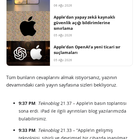
06 Ağu 2026
Apple’dan yapay zekâ kaynaklı
güvenlik açığı bildirimlerine
sınırlama
05 Ağu 2026
Apple’dan OpenAI’a yeni ticari sır
suçlamaları
05 Ağu 2026
Tüm bunların cevaplarını almak istiyorsanız, yazının
devamındaki canlı yayın sayfasına sizleri bekliyoruz.
9:37 PM
:
Teknoblog
21.37 – Apple’ın basın toplantısı
sona erdi. iPad ile ilgili ayrıntıları blog yazılarımızda
bulabilirsiniz.
9:33 PM
:
Teknoblog
21.33 – “Apple’ın gelişmiş
teknolojisi, sihirli ve devrimsel bir cihazda inanılmaz