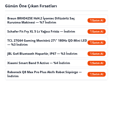
Günün Öne Çıkan Fırsatları
Braun BRHD425E Hd4.2 İyontec Difüzörlü Saç
Satın Al
Kurutma Makinesi — %7 İndirim
Schafer Fit Fry XL 5 Lt Yağsız Fritöz — İndirim
Satın Al
TCL 27G64 Gaming Monitörü 27\" 180Hz QD-Mini LED
Satın Al
— %3 İndirim
JBL Go4 Bluetooth Hoparlör, IP67 — %3 İndirim
Satın Al
Xiaomi Smart Band 9 Active — %4 İndirim
Satın Al
Roborock Q8 Max Pro Plus Akıllı Robot Süpürge —
Satın Al
İndirim
REKLAM
— Bu içerikte satış ortaklığı bağlantıları bulunmaktadır. Bu
bağlantılar üzerinden yapılan alışverişlerden Teknoblog komisyon
kazanabilir.