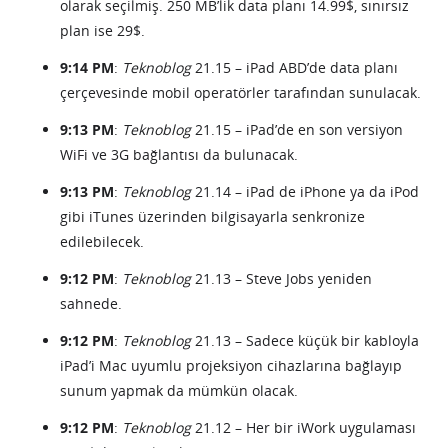
olarak seçilmiş. 250 MB’lik data planı 14.99$, sınırsız
plan ise 29$.
9:14 PM
:
Teknoblog
21.15 – iPad ABD’de data planı
çerçevesinde mobil operatörler tarafından sunulacak.
9:13 PM
:
Teknoblog
21.15 – iPad’de en son versiyon
WiFi ve 3G bağlantısı da bulunacak.
9:13 PM
:
Teknoblog
21.14 – iPad de iPhone ya da iPod
gibi iTunes üzerinden bilgisayarla senkronize
edilebilecek.
9:12 PM
:
Teknoblog
21.13 – Steve Jobs yeniden
sahnede.
9:12 PM
:
Teknoblog
21.13 – Sadece küçük bir kabloyla
iPad’i Mac uyumlu projeksiyon cihazlarına bağlayıp
sunum yapmak da mümkün olacak.
9:12 PM
:
Teknoblog
21.12 – Her bir iWork uygulaması