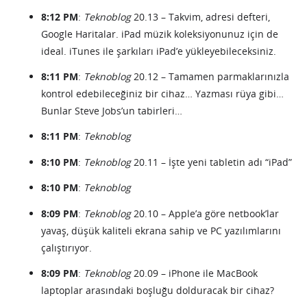
8:12 PM
:
Teknoblog
20.13 – Takvim, adresi defteri,
Google Haritalar. iPad müzik koleksiyonunuz için de
ideal. iTunes ile şarkıları iPad’e yükleyebileceksiniz.
8:11 PM
:
Teknoblog
20.12 – Tamamen parmaklarınızla
kontrol edebileceğiniz bir cihaz… Yazması rüya gibi…
Bunlar Steve Jobs’un tabirleri…
8:11 PM
:
Teknoblog
8:10 PM
:
Teknoblog
20.11 – İşte yeni tabletin adı “iPad”
8:10 PM
:
Teknoblog
8:09 PM
:
Teknoblog
20.10 – Apple’a göre netbook’lar
yavaş, düşük kaliteli ekrana sahip ve PC yazılımlarını
çalıştırıyor.
8:09 PM
:
Teknoblog
20.09 – iPhone ile MacBook
laptoplar arasındaki boşluğu dolduracak bir cihaz?