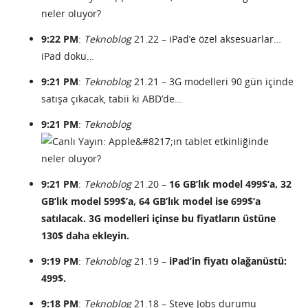
9:22 PM
:
Teknoblog
21.22 – iPad’e özel aksesuarlar…
iPad doku…
9:21 PM
:
Teknoblog
21.21 – 3G modelleri 90 gün içinde
satışa çıkacak, tabii ki ABD’de…
9:21 PM
:
Teknoblog
9:21 PM
:
Teknoblog
21.20 –
16 GB’lık model 499$’a, 32
GB’lık model 599$’a, 64 GB’lık model ise 699$’a
satılacak. 3G modelleri içinse bu fiyatların üstüne
130$ daha ekleyin.
9:19 PM
:
Teknoblog
21.19 –
iPad’in fiyatı olağanüstü:
499$.
9:18 PM
:
Teknoblog
21.18 – Steve Jobs durumu