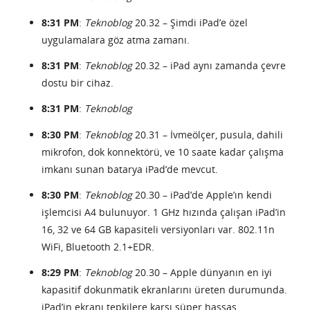
8:31 PM
:
Teknoblog
20.32 – Şimdi iPad’e özel
uygulamalara göz atma zamanı.
8:31 PM
:
Teknoblog
20.32 – iPad aynı zamanda çevre
dostu bir cihaz.
8:31 PM
:
Teknoblog
8:30 PM
:
Teknoblog
20.31 – İvmeölçer, pusula, dahili
mikrofon, dok konnektörü, ve 10 saate kadar çalışma
imkanı sunan batarya iPad’de mevcut.
8:30 PM
:
Teknoblog
20.30 – iPad’de Apple’ın kendi
işlemcisi A4 bulunuyor. 1 GHz hızında çalışan iPad’in
16, 32 ve 64 GB kapasiteli versiyonları var. 802.11n
WiFi, Bluetooth 2.1+EDR.
8:29 PM
:
Teknoblog
20.30 – Apple dünyanın en iyi
kapasitif dokunmatik ekranlarını üreten durumunda.
iPad’in ekranı tepkilere karşı süper hassas.