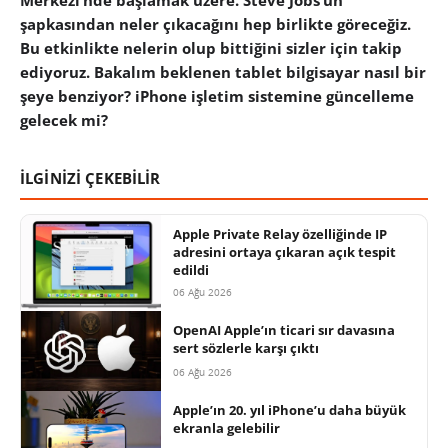
şapkasından neler çıkacağını hep birlikte göreceğiz.
Bu etkinlikte nelerin olup bittiğini sizler için takip
ediyoruz. Bakalım beklenen tablet bilgisayar nasıl bir
şeye benziyor? iPhone işletim sistemine güncelleme
gelecek mi?
İLGİNİZİ ÇEKEBİLİR
Apple Private Relay özelliğinde IP
adresini ortaya çıkaran açık tespit
edildi
06 Ağu 2026
OpenAI Apple’ın ticari sır davasına
sert sözlerle karşı çıktı
06 Ağu 2026
Apple’ın 20. yıl iPhone’u daha büyük
ekranla gelebilir