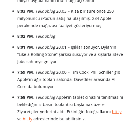
milyar uygulamanın indirildiği açıklandı.
8:03 PM
:
Teknoblog
20.03 – Kısa bir süre önce 250
milyonuncu iPod’un satışına ulaşılmış. 284 Apple
perakende mağazası faaliyet gösteriyormuş.
8:02 PM
:
Teknoblog
8:01 PM
:
Teknoblog
20.01 – Işıklar sönüyor, Dylan’ın
“Like a Rolling Stone” şarkısı susuyor ve alkışlarla Steve
Jobs sahneye geliyor.
7:59 PM
:
Teknoblog
20.00 – Tim Cook, Phil Schiller gibi
Apple’ın ağır topları salonda. Davetliler arasında Al
Gore da bulunuyor.
7:58 PM
:
Teknoblog
Apple’ın tablet cihazını tanıtmasını
beklediğimiz basın toplantısı başlamak üzere.
Ziyaretçiler yerlerini aldı. Etkinliğin fotoğraflarını
bit.ly
ve
bit.ly
adreslerinde bulabilirsiniz.